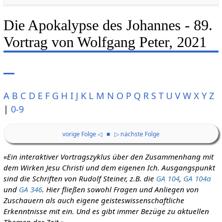
Die Apokalypse des Johannes - 89.
Vortrag von Wolfgang Peter, 2021
A
B
C
D
E
F
G
H
I
J
K
L
M
N
O
P
Q
R
S
T
U
V
W
X
Y
Z
|
0-9
vorige Folge ◁
■
▷ nächste Folge
«Ein interaktiver Vortragszyklus über den Zusammenhang mit
dem Wirken Jesu Christi und dem eigenen Ich. Ausgangspunkt
sind die Schriften von Rudolf Steiner, z.B. die
GA 104
,
GA 104a
und
GA 346
. Hier fließen sowohl Fragen und Anliegen von
Zuschauern als auch eigene geisteswissenschaftliche
Erkenntnisse mit ein. Und es gibt immer Bezüge zu aktuellen
Themen der Zeit.»