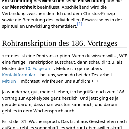
Entscheidung
des
Menschen
seine
Entwicklung
und die
der
Menschheit
beeinflusst. Abschließend wird die
Verbindung zwischen dem Ich und dem Christus-Prinzip
sowie die Bedeutung des individuellen Bewusstseins in der
[
1
]
spirituellen Entwicklung thematisiert.
Rohtranskription des 186. Vortrages
+++ dies ist eine Rohtranskription. Wenn du wissen willst, WIE
eine fertige Transkription ausschaut, dann schau dir z.B. als
Muster die
10. Folge an
. Melde ich gerne übers
Kontaktformular
bei uns, wenn du bei der Textarbeit
MitTun
möchtest. Wir freuen uns auf dich! +++
Ja wunderbar, gut, meine Lieben, ich begrüße euch zum 186.
Vortrag zur Apokalypse ganz herzlich. Und jetzt ging es ja
gerade darum, dass man was tun kann auch, und darum
geht es in dem Wochenspruch auch.
Es ist der 31. Wochenspruch. Das Licht aus Geistestiefen nach
außen strebt es sonnenhaft, es wird zur Lebenswillenskraft,