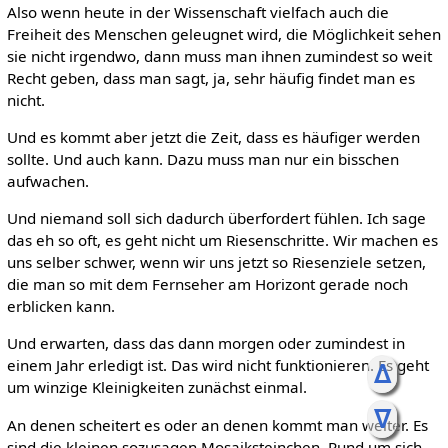
Also wenn heute in der Wissenschaft vielfach auch die
Freiheit des Menschen geleugnet wird, die Möglichkeit sehen
sie nicht irgendwo, dann muss man ihnen zumindest so weit
Recht geben, dass man sagt, ja, sehr häufig findet man es
nicht.
Und es kommt aber jetzt die Zeit, dass es häufiger werden
sollte. Und auch kann. Dazu muss man nur ein bisschen
aufwachen.
Und niemand soll sich dadurch überfordert fühlen. Ich sage
das eh so oft, es geht nicht um Riesenschritte. Wir machen es
uns selber schwer, wenn wir uns jetzt so Riesenziele setzen,
die man so mit dem Fernseher am Horizont gerade noch
erblicken kann.
Und erwarten, dass das dann morgen oder zumindest in
einem Jahr erledigt ist. Das wird nicht funktionieren. Es geht
ᐃ
um winzige Kleinigkeiten zunächst einmal.
ᐁ
An denen scheitert es oder an denen kommt man weiter. Es
sind die kleinen sozusagen Mosaiksteinchen. Rund um sich