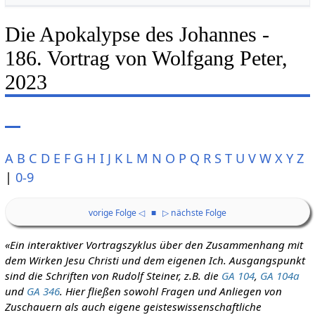
Die Apokalypse des Johannes -
186. Vortrag von Wolfgang Peter,
2023
A
B
C
D
E
F
G
H
I
J
K
L
M
N
O
P
Q
R
S
T
U
V
W
X
Y
Z
|
0-9
vorige Folge ◁
■
▷ nächste Folge
«Ein interaktiver Vortragszyklus über den Zusammenhang mit
dem Wirken Jesu Christi und dem eigenen Ich. Ausgangspunkt
sind die Schriften von Rudolf Steiner, z.B. die
GA 104
,
GA 104a
und
GA 346
. Hier fließen sowohl Fragen und Anliegen von
Zuschauern als auch eigene geisteswissenschaftliche