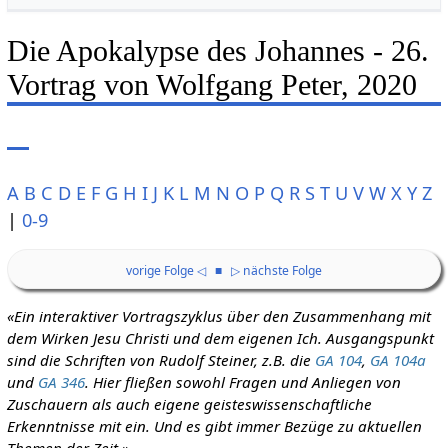
Die Apokalypse des Johannes - 26.
Vortrag von Wolfgang Peter, 2020
A
B
C
D
E
F
G
H
I
J
K
L
M
N
O
P
Q
R
S
T
U
V
W
X
Y
Z
|
0-9
vorige Folge ◁
■
▷ nächste Folge
«Ein interaktiver Vortragszyklus über den Zusammenhang mit
dem Wirken Jesu Christi und dem eigenen Ich. Ausgangspunkt
sind die Schriften von Rudolf Steiner, z.B. die
GA 104
,
GA 104a
und
GA 346
. Hier fließen sowohl Fragen und Anliegen von
Zuschauern als auch eigene geisteswissenschaftliche
Erkenntnisse mit ein. Und es gibt immer Bezüge zu aktuellen
Themen der Zeit.»