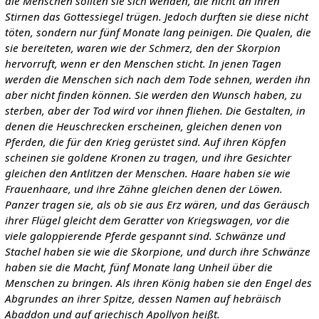
die Menschen sollten sie sich wenden, die nicht an ihren
Stirnen das Gottessiegel trügen. Jedoch durften sie diese nicht
töten, sondern nur fünf Monate lang peinigen. Die Qualen, die
sie bereiteten, waren wie der Schmerz, den der Skorpion
hervorruft, wenn er den Menschen sticht. In jenen Tagen
werden die Menschen sich nach dem Tode sehnen, werden ihn
aber nicht finden können. Sie werden den Wunsch haben, zu
sterben, aber der Tod wird vor ihnen fliehen. Die Gestalten, in
denen die Heuschrecken erscheinen, gleichen denen von
Pferden, die für den Krieg gerüstet sind. Auf ihren Köpfen
scheinen sie goldene Kronen zu tragen, und ihre Gesichter
gleichen den Antlitzen der Menschen. Haare haben sie wie
Frauenhaare, und ihre Zähne gleichen denen der Löwen.
Panzer tragen sie, als ob sie aus Erz wären, und das Geräusch
ihrer Flügel gleicht dem Geratter von Kriegswagen, vor die
viele galoppierende Pferde gespannt sind. Schwänze und
Stachel haben sie wie die Skorpione, und durch ihre Schwänze
haben sie die Macht, fünf Monate lang Unheil über die
Menschen zu bringen. Als ihren König haben sie den Engel des
Abgrundes an ihrer Spitze, dessen Namen auf hebräisch
Abaddon und auf griechisch Apollyon heißt.