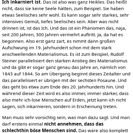
Ich inkarniert ist
. Das ist also was ganz Heikles. Das heißt
nicht, dass sie keine Seele hätten, zum Beispiel. Sie haben
etwas Seelisches sehr wohl. Es kann sogar sehr starkes, sehr
intensives Gemüt, tiefes Seelisches sein. Aber was nicht
drinnen ist, ist das Ich. Und das ist ein Phänomen das, naja,
seit 200 Jahren, 300 Jahren vermehrt auftritt. Ja, da hat es
begonnen. Also erst ganz zart, es nimmt dann großen
Aufschwung im 19. Jahrhundert schon mit dem stark
anschwellenden Materialismus. Es ist zum Beispiel, Rudolf
Steiner parallelisiert den starken Anstieg des Materialismus
und da gibt er sogar ganz genau das Jahre an, nämlich von
1843 auf 1844. So am Übergang beginnt dieses Zeitalter und
das parallelisiert er übrigen mit der sechsten Posaune. Und
das geht bis etwa zum Ende des 20. Jahrhunderts hin. Und
während dieser Zeit wird es also immer, immer stärker, dass
also mehr ich-lose Menschen auf Erden, jetzt kann ich nicht
sagen, sich inkarnieren, sondern in Erscheinung treten.
Man muss sehr vorsichtig sein, was man dazu sagt. Und man
darf erstens einmal
nicht annehmen, dass das
schlechthin böse Menschen sind.
Das wäre also komplett