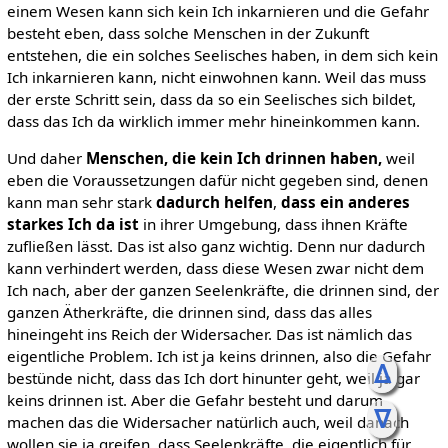
einem Wesen kann sich kein Ich inkarnieren und die Gefahr
besteht eben, dass solche Menschen in der Zukunft
entstehen, die ein solches Seelisches haben, in dem sich kein
Ich inkarnieren kann, nicht einwohnen kann. Weil das muss
der erste Schritt sein, dass da so ein Seelisches sich bildet,
dass das Ich da wirklich immer mehr hineinkommen kann.
Und daher
Menschen, die kein Ich drinnen haben,
weil
eben die Voraussetzungen dafür nicht gegeben sind, denen
kann man sehr stark
dadurch helfen
,
dass ein anderes
starkes Ich da ist
in ihrer Umgebung, dass ihnen Kräfte
zufließen lässt. Das ist also ganz wichtig. Denn nur dadurch
kann verhindert werden, dass diese Wesen zwar nicht dem
Ich nach, aber der ganzen Seelenkräfte, die drinnen sind, der
ganzen Ätherkräfte, die drinnen sind, dass das alles
hineingeht ins Reich der Widersacher. Das ist nämlich das
eigentliche Problem. Ich ist ja keins drinnen, also die Gefahr
ᐃ
bestünde nicht, dass das Ich dort hinunter geht, weil ja gar
keins drinnen ist. Aber die Gefahr besteht und darum
ᐁ
machen das die Widersacher natürlich auch, weil danach
wollen sie ja greifen, dass Seelenkräfte, die eigentlich für