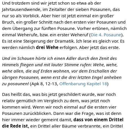
Und trotzdem sind wir jetzt schon so etwa ab der
Jahrtausendwende, im Zeitalter der sieben Posaunen, das
nur so als Vorblick. Aber hier ist jetzt einmal ein großer
Bruch, ein großer Schnitt nach den ersten vier Posaunen und
dem Übergang zur fünften Posaune. Vorher ertönen, nämlich
einmal Weherufe, bzw. ein erster Weheruf (
Die 4. Posaune
).
Es ist eine Steigerung der Dramatik. Ich lese es gleich vor. Es
werden nämlich
drei Wehe
erfolgen. Aber jetzt das erste.
Und im Schauen hörte ich einen Adler durch den Zenit des
Himmels fliegen und mit lauter Stimme rufen: Wehe, wehe,
wehe allen, die auf Erden wohnen, vor dem Erschallen der
übrigen Posaunen, wenn erst die drei letzten Engel anheben
zu posaunen!
(Apk 8, 12-13,
Offenbarung Kapitel 18
)
Das heißt das, was bis jetzt geschildert wurde, war noch
relativ gemütlich im Vergleich zu dem, was jetzt noch
kommen wird. Wenn wir noch einmal auf die ersten vier
Posaunen zurückblicken. Dann war die Frage, was ist denn
hier immer wieder gemeint damit,
dass von einem Drittel
die Rede ist,
ein Drittel aller Bäume verbrannte, ein Drittel