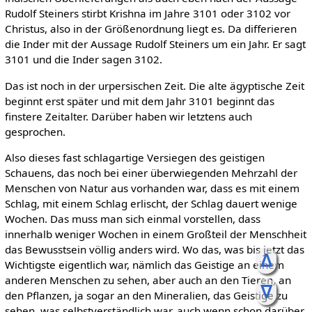
Rudolf Steiners stirbt Krishna im Jahre 3101 oder 3102 vor
Christus, also in der Größenordnung liegt es. Da differieren
die Inder mit der Aussage Rudolf Steiners um ein Jahr. Er sagt
3101 und die Inder sagen 3102.
Das ist noch in der urpersischen Zeit. Die alte ägyptische Zeit
beginnt erst später und mit dem Jahr 3101 beginnt das
finstere Zeitalter. Darüber haben wir letztens auch
gesprochen.
Also dieses fast schlagartige Versiegen des geistigen
Schauens, das noch bei einer überwiegenden Mehrzahl der
Menschen von Natur aus vorhanden war, dass es mit einem
Schlag, mit einem Schlag erlischt, der Schlag dauert wenige
Wochen. Das muss man sich einmal vorstellen, dass
innerhalb weniger Wochen in einem Großteil der Menschheit
das Bewusstsein völlig anders wird. Wo das, was bis jetzt das
ᐃ
Wichtigste eigentlich war, nämlich das Geistige an einem
anderen Menschen zu sehen, aber auch an den Tieren, an
ᐁ
den Pflanzen, ja sogar an den Mineralien, das Geistige zu
sehen, was selbstverständlich war, auch wenn schon darüber