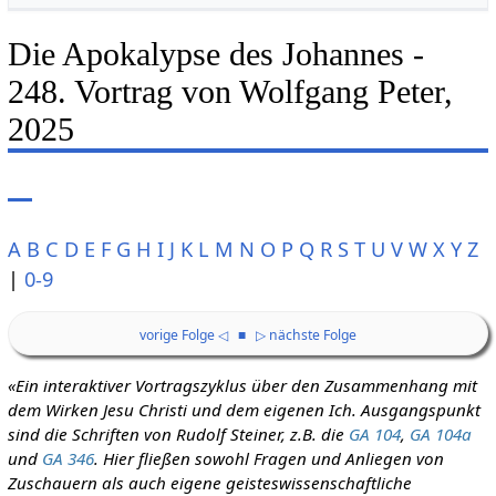
Die Apokalypse des Johannes -
248. Vortrag von Wolfgang Peter,
2025
A
B
C
D
E
F
G
H
I
J
K
L
M
N
O
P
Q
R
S
T
U
V
W
X
Y
Z
|
0-9
vorige Folge ◁
■
▷ nächste Folge
«Ein interaktiver Vortragszyklus über den Zusammenhang mit
dem Wirken Jesu Christi und dem eigenen Ich. Ausgangspunkt
sind die Schriften von Rudolf Steiner, z.B. die
GA 104
,
GA 104a
und
GA 346
. Hier fließen sowohl Fragen und Anliegen von
Zuschauern als auch eigene geisteswissenschaftliche