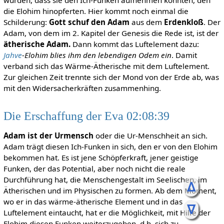
wurden, dass sie den Ich-Funken aufnehmen konnten, den
die Elohim hinopferten. Hier kommt noch einmal die
Schilderung:
Gott schuf den Adam
aus dem
Erdenkloß
. Der
Adam, von dem im 2. Kapitel der Genesis die Rede ist, ist der
ätherische Adam.
Dann kommt das Luftelement dazu:
Jahve
-Elohim blies ihm den lebendigen Odem ein
. Damit
verband sich das Wärme-Ätherische mit dem Luftelement.
Zur gleichen Zeit trennte sich der Mond von der Erde ab, was
mit den Widersacherkräften zusammenhing.
Die Erschaffung der Eva 02:08:39
Adam ist der Urmensch
oder die Ur-Menschheit an sich.
Adam trägt diesen Ich-Funken in sich, den er von den Elohim
bekommen hat. Es ist jene Schöpferkraft, jener geistige
Funken, der das Potential, aber noch nicht die reale
Durchführung hat, die Menschengestalt im Seelischen, im
ᐃ
Ätherischen und im Physischen zu formen. Ab dem Moment,
wo er in das wärme-ätherische Element und in das
ᐁ
Luftelement eintaucht, hat er die Möglichkeit, mit Hilfe der
Elohim diesen Funken weiterzugeben, d.h. sich zu