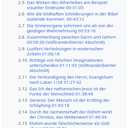
2.5
Das Wirken des Ätherleibes am Beispiel
visueller Eindrücke 00:31:03
2.6
Wie die bildhaften Schilderungen in der Bibel
zustande kommen 00:43:12
2.7
Die Sinnesorgane schirmen uns ab von der
geistigen Wahrnehmung 00:53:16
2.8
Zusammenhang zwischen Darm und Gehirn
00:58:30 (Volltranskribierter Abschnitt)
2.9
Luzifers Verlockungen in esoterischen
Zirkeln 01:06:18
2.10
Richtige von falschen Imaginationen
unterscheiden 01:11:05 (Volltranskribierter
Abschnitt)
2.11
Die Verkündigung des Herrn, Evangelium
nach Lukas 1/28 01:27:42
2.12
Das Ich des nathanischen Jesus ist der
Funke der Menschheit 01:38:49
2.13
Genesis: Der Mensch ist der Erstling der
Schöpfung 01:43:18
2.14
Durch die Gemeinschaft der Elohim wirkt
der Christus, das Weltenwort 01:46:34
2.15
Elohim wurde fälschlicherweise als Gott