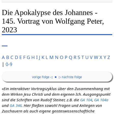
Die Apokalypse des Johannes -
145. Vortrag von Wolfgang Peter,
2023
A
B
C
D
E
F
G
H
I
J
K
L
M
N
O
P
Q
R
S
T
U
V
W
X
Y
Z
|
0-9
vorige Folge ◁
■
▷ nächste Folge
«Ein interaktiver Vortragszyklus über den Zusammenhang mit
dem Wirken Jesu Christi und dem eigenen Ich. Ausgangspunkt
sind die Schriften von Rudolf Steiner, z.B. die
GA 104
,
GA 104a
und
GA 346
. Hier fließen sowohl Fragen und Anliegen von
Zuschauern als auch eigene geisteswissenschaftliche