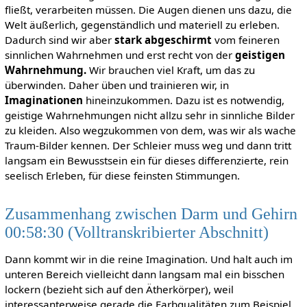
fließt, verarbeiten müssen. Die Augen dienen uns dazu, die
Welt äußerlich, gegenständlich und materiell zu erleben.
Dadurch sind wir aber
stark abgeschirmt
vom feineren
sinnlichen Wahrnehmen und erst recht von der
geistigen
Wahrnehmung.
Wir brauchen viel Kraft, um das zu
überwinden. Daher üben und trainieren wir, in
Imaginationen
hineinzukommen. Dazu ist es notwendig,
geistige Wahrnehmungen nicht allzu sehr in sinnliche Bilder
zu kleiden. Also wegzukommen von dem, was wir als wache
Traum-Bilder kennen. Der Schleier muss weg und dann tritt
langsam ein Bewusstsein ein für dieses differenzierte, rein
seelisch Erleben, für diese feinsten Stimmungen.
Zusammenhang zwischen Darm und Gehirn
00:58:30 (Volltranskribierter Abschnitt)
Dann kommt wir in die reine Imagination. Und halt auch im
unteren Bereich vielleicht dann langsam mal ein bisschen
lockern (bezieht sich auf den Ätherkörper), weil
interessanterweise gerade die Farbqualitäten zum Beispiel,