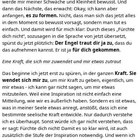
werde mir meiner Schwäche und Kleinheit bewusst. Und
dann das Nächste, das erwacht: Okay, ich kann aber
anfangen,
es zu formen.
Nicht, dass man sich das jetzt alles
in dem Moment so bewusst vorsagt, sondern man tut es
einfach. Und damit wird für mich klar: Durch dieses „Fürchte
dich nicht“, sozusagen in die Sprache von jetzt übersetzt,
spürst du jetzt plötzlich:
Der Engel traut dir ja zu,
dass du
das aufnehmen kannst. Er ist ja
für dich gekommen
.
Eine Kraft, die sich mir zuwendet und mir etwas zutraut
Das beginne ich jetzt erst zu spüren, in der ganzen
Kraft. Sie
wendet sich mir zu
, um mir Kraft zu geben, eigentlich, um
mir etwas - ich kann gar nicht sagen, um mir etwas
mitzuteilen. Weil eine Inspiration ist nicht einfach eine
Mitteilung, wie wir es äußerlich haben. Sondern es ist etwas,
was in meiner Seele etwas anregt, anstößt, dass ich eine
bestimmte seelische Kraft entwickle. Nur dadurch verstehe
ich es überhaupt. Sonst würde ich gar nicht verstehen, dass
er sagt: Fürchte dich nicht! Damit es so klar wird, ist auch
zusätzlich die Stufe der Inspiration notwendig. Und wenn ich