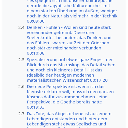
- es spiegelt sich mit unserer Kulturepoche
gerade die ägyptische Kulturepoche - mit
einem starken Überhang im Außen, weniger
noch in der Natur als vielmehr in der Technik
00:09:00
2.4
Denken - Fühlen - Wollen sind heute stark
voneinander getrennt. Diese drei
Seelenkräfte - besonders das Denken und
das Fühlen - waren zur Zeit der Griechen
noch stärker miteinander verbunden
00:10:08
2.5
Spezialisierung auf etwas ganz Enges - der
Blick durch das Mikroskop, das Detail sehen
und noch ein kleineres Detail - ist das
Idealbild der heutigen modernen
materialistischen Wissenschaft 00:17:20
2.6
Die neue Perspektive ist, wenn ich das
Kleinste erklären will, muss ich den ganzen
Kosmos dafür zusammennehmen - eine
Perspektive, die Goethe bereits hatte
00:19:33
2.7
Das Tote, das Abgestorbene ist aus einem
Lebendigen entstanden und hinter dem
Lebendigen steht etwas Seelisches und