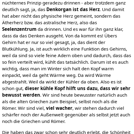
nüchternes Prinzip geradezu drinnen - aber trotzdem ganz
deutlich sagt, ja, das
Denkorgan ist das Herz
. Und damit
hat aber nicht das physische Herz gemeint, sondern das
Ätherherz bzw. das astralische Herz, also das
Seelenzentrum
da drinnen. Und es war für ihn ganz klar,
dass da das Denken ausgeht. Von da kommt es! Übers
Gehirn hat er nur so viel gesagt, ja, das dient der
Blutkühlung. Ja, ist auch wirklich eine Funktion des Gehirns,
weil da sind so viele feine Adern oben und dadurch, dass das
so fein verteilt wird, kühlt das tatsächlich. Darum ist es auch
wichtig, dass man im Winter sich halt den Kopf warm
einpackt, weil da geht Wärme weg. Da wird Wärme
abgestrahlt. Weil da wirkt der Kühler da oben. Also es ist
schon gut,
dieser kühle Kopf hilft uns dazu, dass wir sehr
bewusst werden
. Wir sind heute bewusster natürlich auch
als die alten Griechen zum Beispiel, selbst noch als die
Römer. Wir sind viel,
viel wacher
, wir stehen dadurch viel
schärfer noch der Außenwelt gegenüber als selbst jetzt auch
noch die Griechen und Römer.
Die haben das zwar schon sehr deutlich erlebt, die Schönheit