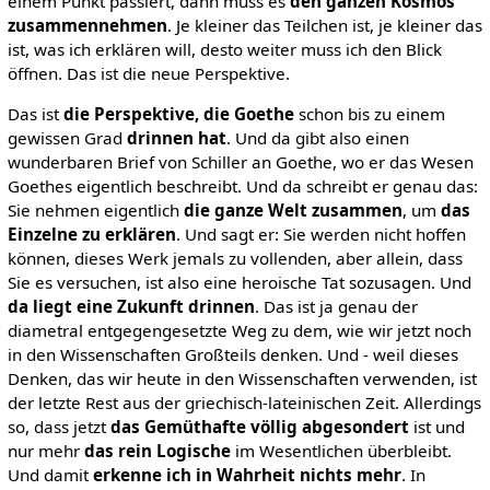
einem Punkt passiert, dann muss es
den ganzen Kosmos
zusammennehmen
. Je kleiner das Teilchen ist, je kleiner das
ist, was ich erklären will, desto weiter muss ich den Blick
öffnen. Das ist die neue Perspektive.
Das ist
die Perspektive, die Goethe
schon bis zu einem
gewissen Grad
drinnen hat
. Und da gibt also einen
wunderbaren Brief von Schiller an Goethe, wo er das Wesen
Goethes eigentlich beschreibt. Und da schreibt er genau das:
Sie nehmen eigentlich
die ganze Welt zusammen
, um
das
Einzelne zu erklären
. Und sagt er: Sie werden nicht hoffen
können, dieses Werk jemals zu vollenden, aber allein, dass
Sie es versuchen, ist also eine heroische Tat sozusagen. Und
da liegt eine Zukunft drinnen
. Das ist ja genau der
diametral entgegengesetzte Weg zu dem, wie wir jetzt noch
in den Wissenschaften Großteils denken. Und - weil dieses
Denken, das wir heute in den Wissenschaften verwenden, ist
der letzte Rest aus der griechisch-lateinischen Zeit. Allerdings
so, dass jetzt
das Gemüthafte völlig abgesondert
ist und
nur mehr
das rein Logische
im Wesentlichen überbleibt.
Und damit
erkenne ich in Wahrheit nichts mehr
. In