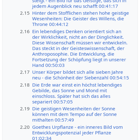
steigt - ein Bild für das Geistige, das sich in
jedem Augenblick neu schafft 00:41:17
2.15
Hinter dem Stofflichen stehen hohe geistige
Wesenheiten: Die Geister des Willens, die
Throne 00:44:12
2.16
Ein lebendiges Denken orientiert sich an
der Wirklichkeit, nicht an der Dinglichkeit.
Diese Wissenschaft müssen wir entwickeln.
Das steckt in der Geisteswissenschaft, der
Anthroposophie. Die Entwicklung, die
Fortsetzung der Schöpfung liegt in unserer
Hand 00:50:03
2.17
Unser Körper bildet sich alle sieben Jahre
neu - die Schönheit der Siebenzahl 00:54:15
2.18
Die Erde war einst ein höchst lebendiges
Gebilde, das Sonne und Mond mit
einschloss. Später hat sich das alles
separiert 00:57:05
2.19
Die geistigen Wesenheiten der Sonne
können mit dem Tempo auf der Sonne
mithalten 00:57:49
2.20
Goethes Urpflanze - ein inneres Bild vom
Entwicklungspotenzial jeder Pflanze
01:02:34