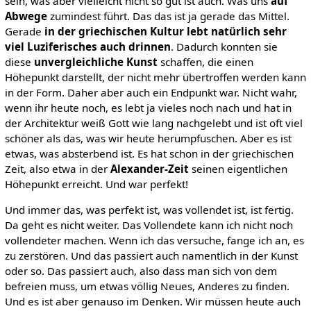
sein, was aber vielleicht nicht so gut ist auch. Was uns
auf
Abwege
zumindest führt. Das das ist ja gerade das Mittel.
Gerade
in der griechischen Kultur lebt natürlich sehr
viel Luziferisches auch drinnen
. Dadurch konnten sie
diese
unvergleichliche Kunst
schaffen, die einen
Höhepunkt darstellt, der nicht mehr übertroffen werden kann
in der Form. Daher aber auch ein Endpunkt war. Nicht wahr,
wenn ihr heute noch, es lebt ja vieles noch nach und hat in
der Architektur weiß Gott wie lang nachgelebt und ist oft viel
schöner als das, was wir heute herumpfuschen. Aber es ist
etwas, was absterbend ist. Es hat schon in der griechischen
Zeit, also etwa in der
Alexander-Zeit
seinen eigentlichen
Höhepunkt erreicht. Und war perfekt!
Und immer das, was perfekt ist, was vollendet ist, ist fertig.
Da geht es nicht weiter. Das Vollendete kann ich nicht noch
vollendeter machen. Wenn ich das versuche, fange ich an, es
zu zerstören. Und das passiert auch namentlich in der Kunst
oder so. Das passiert auch, also dass man sich von dem
befreien muss, um etwas völlig Neues, Anderes zu finden.
Und es ist aber genauso im Denken. Wir müssen heute auch