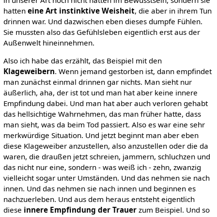
in unserer Art noch nicht hatten im Bewusstsein, sondern sie
hatten
eine Art instinktive Weisheit
, die aber in ihrem Tun
drinnen war. Und dazwischen eben dieses dumpfe Fühlen.
Sie mussten also das Gefühlsleben eigentlich erst aus der
Außenwelt hineinnehmen.
Also ich habe das erzählt, das Beispiel mit den
Klageweibern
. Wenn jemand gestorben ist, dann empfindet
man zunächst einmal drinnen gar nichts. Man sieht nur
äußerlich, aha, der ist tot und man hat aber keine innere
Empfindung dabei. Und man hat aber auch verloren gehabt
das hellsichtige Wahrnehmen, das man früher hatte, dass
man sieht, was da beim Tod passiert. Also es war eine sehr
merkwürdige Situation. Und jetzt beginnt man aber eben
diese Klageweiber anzustellen, also anzustellen oder die da
waren, die draußen jetzt schreien, jammern, schluchzen und
das nicht nur eine, sondern - was weiß ich - zehn, zwanzig
vielleicht sogar unter Umständen. Und das nehmen sie nach
innen. Und das nehmen sie nach innen und beginnen es
nachzuerleben. Und aus dem heraus entsteht eigentlich
diese
innere Empfindung der Trauer
zum Beispiel. Und so