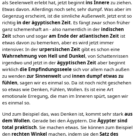
als Seelenwelt erlebt hat, jetzt beginnt
ins Innere
zu ziehen.
Etwas davon. Allerdings noch sehr, sehr dumpf. Was aber im
Gegenzug erscheint, ist die sinnliche Außenwelt. Jetzt erst so
richtig
in der ägyptischen Zeit
. Es fängt zwar schon früher
ganz schemenhaft an - also namentlich in der
indischen
Zeit
schon und sogar
am Ende der atlantischen Zeit
ist
etwas davon zu bemerken, aber es wird jetzt immer
intensiver. In der
urpersischen Zeit
gibt es schon eine
Wahrnehmung von Hell und Dunkel
, von Schattenrissen
irgendwo und jetzt in der
ägyptischen Zeit
aber beginnt
wirklich
die Empfindungsseele
sich vor allem nach außen
zu wenden
zur Sinnenwelt
und
innen dumpf etwas zu
fühlen
, sagen wir es einmal so. Da ist noch nicht geschehen
so etwas wie Denken, Fühlen, Wollen. Es ist eine Art
emotionale Erregung, die man im Inneren spürt, sagen wir
es einmal so.
Und zum Beispiel das, was Denken ist, kommt sehr stark
aus
dem Wollen
. Gerade bei den Ägyptern. Die
Ägypter sind
total praktisch
. Sie machen etwas. Sie können zum Beispiel
den
rechten Winkel
machen, indem sie den
Satz des