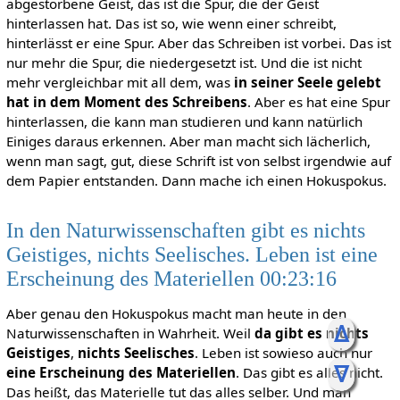
abgestorbene Geist, das ist die Spur, die der Geist
hinterlassen hat. Das ist so, wie wenn einer schreibt,
hinterlässt er eine Spur. Aber das Schreiben ist vorbei. Das ist
nur mehr die Spur, die niedergesetzt ist. Und die ist nicht
mehr vergleichbar mit all dem, was
in seiner Seele gelebt
hat in dem Moment des Schreibens
. Aber es hat eine Spur
hinterlassen, die kann man studieren und kann natürlich
Einiges daraus erkennen. Aber man macht sich lächerlich,
wenn man sagt, gut, diese Schrift ist von selbst irgendwie auf
dem Papier entstanden. Dann mache ich einen Hokuspokus.
In den Naturwissenschaften gibt es nichts
Geistiges, nichts Seelisches. Leben ist eine
Erscheinung des Materiellen 00:23:16
Aber genau den Hokuspokus macht man heute in den
ᐃ
Naturwissenschaften in Wahrheit. Weil
da gibt es nichts
Geistiges
,
nichts Seelisches
. Leben ist sowieso auch nur
ᐁ
eine Erscheinung des Materiellen
. Das gibt es alles nicht.
Das heißt, das Materielle tut das alles selber. Und man