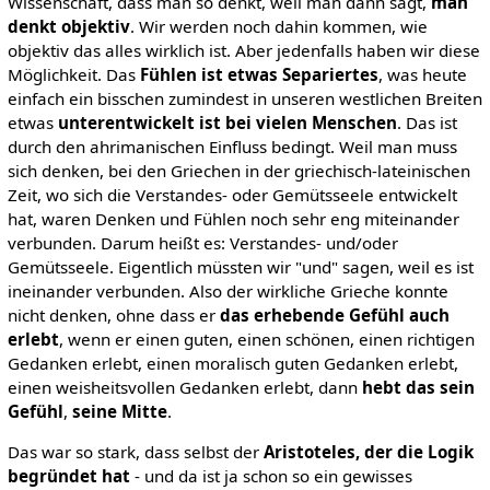
Wissenschaft, dass man so denkt, weil man dann sagt,
man
denkt objektiv
. Wir werden noch dahin kommen, wie
objektiv das alles wirklich ist. Aber jedenfalls haben wir diese
Möglichkeit. Das
Fühlen ist etwas Separiertes
, was heute
einfach ein bisschen zumindest in unseren westlichen Breiten
etwas
unterentwickelt ist bei vielen Menschen
. Das ist
durch den ahrimanischen Einfluss bedingt. Weil man muss
sich denken, bei den Griechen in der griechisch-lateinischen
Zeit, wo sich die Verstandes- oder Gemütsseele entwickelt
hat, waren Denken und Fühlen noch sehr eng miteinander
verbunden. Darum heißt es: Verstandes- und/oder
Gemütsseele. Eigentlich müssten wir "und" sagen, weil es ist
ineinander verbunden. Also der wirkliche Grieche konnte
nicht denken, ohne dass er
das erhebende Gefühl auch
erlebt
, wenn er einen guten, einen schönen, einen richtigen
Gedanken erlebt, einen moralisch guten Gedanken erlebt,
einen weisheitsvollen Gedanken erlebt, dann
hebt das sein
Gefühl
,
seine Mitte
.
Das war so stark, dass selbst der
Aristoteles, der die Logik
begründet hat
- und da ist ja schon so ein gewisses