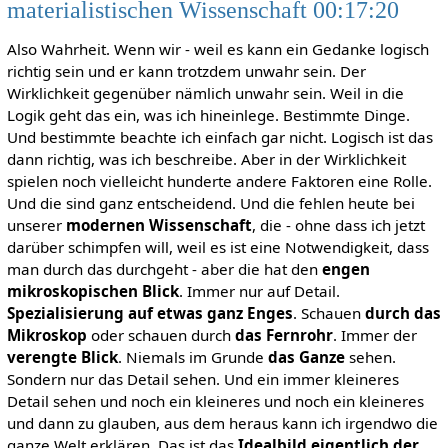
materialistischen Wissenschaft 00:17:20
Also Wahrheit. Wenn wir - weil es kann ein Gedanke logisch
richtig sein und er kann trotzdem unwahr sein. Der
Wirklichkeit gegenüber nämlich unwahr sein. Weil in die
Logik geht das ein, was ich hineinlege. Bestimmte Dinge.
Und bestimmte beachte ich einfach gar nicht. Logisch ist das
dann richtig, was ich beschreibe. Aber in der Wirklichkeit
spielen noch vielleicht hunderte andere Faktoren eine Rolle.
Und die sind ganz entscheidend. Und die fehlen heute bei
unserer
modernen Wissenschaft
, die - ohne dass ich jetzt
darüber schimpfen will, weil es ist eine Notwendigkeit, dass
man durch das durchgeht - aber die hat den
engen
mikroskopischen Blick
. Immer nur auf Detail.
Spezialisierung auf etwas ganz Enges
. Schauen
durch das
Mikroskop
oder schauen durch
das Fernrohr
. Immer der
verengte Blick
. Niemals im Grunde
das Ganze
sehen.
Sondern nur das Detail sehen. Und ein immer kleineres
Detail sehen und noch ein kleineres und noch ein kleineres
und dann zu glauben, aus dem heraus kann ich irgendwo die
ganze Welt erklären. Das ist das
Idealbild eigentlich der