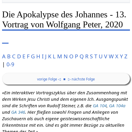
Die Apokalypse des Johannes - 13.
Vortrag von Wolfgang Peter, 2020
A
B
C
D
E
F
G
H
I
J
K
L
M
N
O
P
Q
R
S
T
U
V
W
X
Y
Z
|
0-9
vorige Folge ◁
■
▷ nächste Folge
«Ein interaktiver Vortragszyklus über den Zusammenhang mit
dem Wirken Jesu Christi und dem eigenen Ich. Ausgangspunkt
sind die Schriften von Rudolf Steiner, z.B. die
GA 104
,
GA 104a
und
GA 346
. Hier fließen sowohl Fragen und Anliegen von
Zuschauern als auch eigene geisteswissenschaftliche
Erkenntnisse mit ein. Und es gibt immer Bezüge zu aktuellen
Themen der Zeit.»