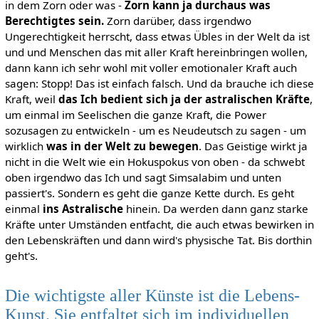
in dem Zorn oder was -
Zorn kann ja durchaus was
Berechtigtes sein.
Zorn darüber, dass irgendwo
Ungerechtigkeit herrscht, dass etwas Übles in der Welt da ist
und und Menschen das mit aller Kraft hereinbringen wollen,
dann kann ich sehr wohl mit voller emotionaler Kraft auch
sagen: Stopp! Das ist einfach falsch. Und da brauche ich diese
Kraft, weil
das Ich bedient sich ja der astralischen Kräfte
,
um einmal im Seelischen die ganze Kraft, die Power
sozusagen zu entwickeln - um es Neudeutsch zu sagen - um
wirklich
was in der Welt zu bewegen
. Das Geistige wirkt ja
nicht in die Welt wie ein Hokuspokus von oben - da schwebt
oben irgendwo das Ich und sagt Simsalabim und unten
passiert's. Sondern es geht die ganze Kette durch. Es geht
einmal
ins Astralische
hinein. Da werden dann ganz starke
Kräfte unter Umständen entfacht, die auch etwas bewirken in
den Lebenskräften und dann wird's physische Tat. Bis dorthin
geht's.
Die wichtigste aller Künste ist die Lebens-
Kunst. Sie entfaltet sich im individuellen