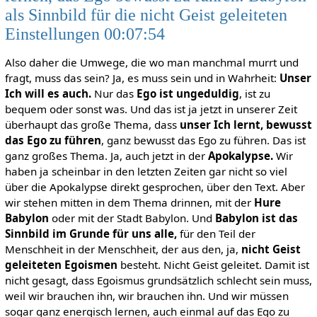
als Sinnbild für die nicht Geist geleiteten
Einstellungen 00:07:54
Also daher die Umwege, die wo man manchmal murrt und
fragt, muss das sein? Ja, es muss sein und in Wahrheit:
Unser
Ich will es auch.
Nur das
Ego ist ungeduldig
, ist zu
bequem oder sonst was. Und das ist ja jetzt in unserer Zeit
überhaupt das große Thema, dass
unser Ich lernt, bewusst
das Ego zu führen
, ganz bewusst das Ego zu führen. Das ist
ganz großes Thema. Ja, auch jetzt in der
Apokalypse.
Wir
haben ja scheinbar in den letzten Zeiten gar nicht so viel
über die Apokalypse direkt gesprochen, über den Text. Aber
wir stehen mitten in dem Thema drinnen, mit der
Hure
Babylon
oder mit der Stadt Babylon. Und
Babylon ist das
Sinnbild im Grunde für uns alle,
für den Teil der
Menschheit in der Menschheit, der aus den, ja,
nicht Geist
geleiteten Egoismen
besteht. Nicht Geist geleitet. Damit ist
nicht gesagt, dass Egoismus grundsätzlich schlecht sein muss,
weil wir brauchen ihn, wir brauchen ihn. Und wir müssen
sogar ganz energisch lernen, auch einmal auf das Ego zu