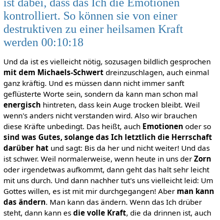
ist dabei, dass das Ich die Emotionen
kontrolliert. So können sie von einer
destruktiven zu einer heilsamen Kraft
werden 00:10:18
Und da ist es vielleicht nötig, sozusagen bildlich gesprochen
mit dem Michaels-Schwert
dreinzuschlagen, auch einmal
ganz kräftig. Und es müssen dann nicht immer sanft
geflüsterte Worte sein, sondern da kann man schon mal
energisch
hintreten, dass kein Auge trocken bleibt. Weil
wenn's anders nicht verstanden wird. Also wir brauchen
diese Kräfte unbedingt. Das heißt, auch
Emotionen
oder so
sind was Gutes,
solange das Ich letztlich die Herrschaft
darüber hat
und sagt: Bis da her und nicht weiter! Und das
ist schwer. Weil normalerweise, wenn heute in uns der
Zorn
oder irgendetwas aufkommt, dann geht das halt sehr leicht
mit uns durch. Und dann nachher tut's uns vielleicht leid: Um
Gottes willen, es ist mit mir durchgegangen! Aber
man kann
das ändern
. Man kann das ändern. Wenn das Ich drüber
steht, dann kann es
die volle Kraft
, die da drinnen ist, auch