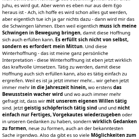
Juhu, es wird gut. Aber wenn es eben nur aus dem Ego
heraus ist - Ach, ich hoffe es wird schon alles gut werden,
aber eigentlich tue ich ja gar nichts dazu - dann wird mir das
die Schwingen lähmen. Eben weil eigentlich
muss ich meine
Schwingen in Bewegung bringen
, damit diese Hoffnung
sich auch erfüllen kann.
Es erfüllt sich nicht von selbst,
sondern es erfordert mein Mittun
. Und diese
Winterhoffnung - das ist meine ganz persönliche
Interpretation - diese Winterhoffnung ist eben jetzt wirklich
das kraftvolle Umsetzen. Tätig zu werden, damit diese
Hoffnung auch sich erfüllen kann, also es tätig einfach zu
ergreifen. Weil es ist ja jetzt immer mehr... wir gehen jetzt
immer mehr
in die Jahreszeit hinein,
wo erstens
das
Bewusstsein wacher wird
und wo auch immer mehr
gefragt ist, dass wir
mit unserem eigenen Willen tätig
sind. Jetzt
geistig schöpferisch tätig sind
und und
nicht
einfach nur Fertiges, Vorgekautes wiederzugeben
oder
in unseren Gedanken zu haben, sondern
wirklich Gedanken
zu formen
, neue zu formen, auch an der bekanntesten
Sache irgendwo. Also da gibt es so viele
Möglichkeiten zum