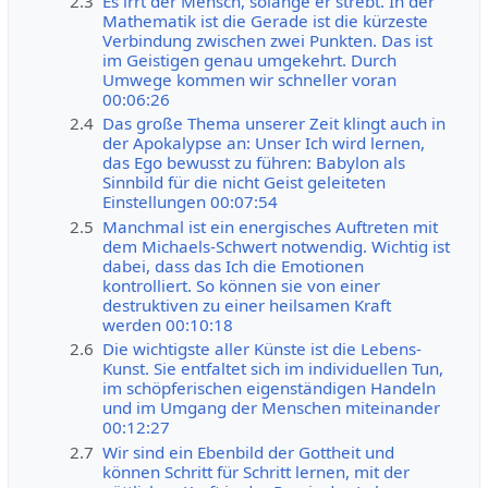
2.3
Es irrt der Mensch, solange er strebt. In der
Mathematik ist die Gerade ist die kürzeste
Verbindung zwischen zwei Punkten. Das ist
im Geistigen genau umgekehrt. Durch
Umwege kommen wir schneller voran
00:06:26
2.4
Das große Thema unserer Zeit klingt auch in
der Apokalypse an: Unser Ich wird lernen,
das Ego bewusst zu führen: Babylon als
Sinnbild für die nicht Geist geleiteten
Einstellungen 00:07:54
2.5
Manchmal ist ein energisches Auftreten mit
dem Michaels-Schwert notwendig. Wichtig ist
dabei, dass das Ich die Emotionen
kontrolliert. So können sie von einer
destruktiven zu einer heilsamen Kraft
werden 00:10:18
2.6
Die wichtigste aller Künste ist die Lebens-
Kunst. Sie entfaltet sich im individuellen Tun,
im schöpferischen eigenständigen Handeln
und im Umgang der Menschen miteinander
00:12:27
2.7
Wir sind ein Ebenbild der Gottheit und
können Schritt für Schritt lernen, mit der