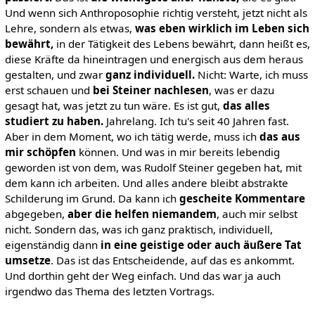
Und wenn sich Anthroposophie richtig versteht, jetzt nicht als
Lehre, sondern als etwas,
was eben wirklich im Leben sich
bewährt,
in der Tätigkeit des Lebens bewährt, dann heißt es,
diese Kräfte da hineintragen und energisch aus dem heraus
gestalten, und zwar
ganz individuell.
Nicht: Warte, ich muss
erst schauen und
bei Steiner nachlesen
, was er dazu
gesagt hat, was jetzt zu tun wäre. Es ist gut,
das alles
studiert zu haben.
Jahrelang. Ich tu's seit 40 Jahren fast.
Aber in dem Moment, wo ich tätig werde, muss ich
das aus
mir schöpfen
können. Und was in mir bereits lebendig
geworden ist von dem, was Rudolf Steiner gegeben hat, mit
dem kann ich arbeiten. Und alles andere bleibt abstrakte
Schilderung im Grund. Da kann ich
gescheite Kommentare
abgegeben,
aber die helfen niemandem
, auch mir selbst
nicht. Sondern das, was ich ganz praktisch, individuell,
eigenständig dann
in eine geistige oder auch äußere Tat
umsetze
. Das ist das Entscheidende, auf das es ankommt.
Und dorthin geht der Weg einfach. Und das war ja auch
irgendwo das Thema des letzten Vortrags.