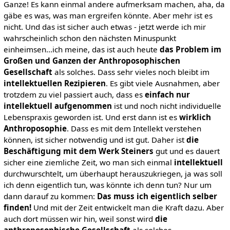
Ganze! Es kann einmal andere aufmerksam machen, aha, da
gäbe es was, was man ergreifen könnte. Aber mehr ist es
nicht. Und das ist sicher auch etwas - jetzt werde ich mir
wahrscheinlich schon den nächsten Minuspunkt
einheimsen...ich meine, das ist auch heute
das Problem im
Großen und Ganzen der Anthroposophischen
Gesellschaft
als solches. Dass sehr vieles noch bleibt im
intellektuellen Rezipieren
. Es gibt viele Ausnahmen, aber
trotzdem zu viel passiert auch, dass es
einfach nur
intellektuell aufgenommen
ist und noch nicht individuelle
Lebenspraxis geworden ist. Und erst dann ist es
wirklich
Anthroposophie
. Dass es mit dem Intellekt verstehen
können, ist sicher notwendig und ist gut. Daher ist
die
Beschäftigung mit dem Werk Steiners
gut und es dauert
sicher eine ziemliche Zeit, wo man sich einmal
intellektuell
durchwurschtelt, um überhaupt herauszukriegen, ja was soll
ich denn eigentlich tun, was könnte ich denn tun? Nur um
dann darauf zu kommen:
Das muss ich eigentlich selber
finden!
Und mit der Zeit entwickelt man die Kraft dazu. Aber
auch dort müssen wir hin, weil sonst wird
die