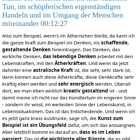
Tun, im schöpferischen eigenständigen
Handeln und im Umgang der Menschen
miteinander 00:12:27
Also zum Beispiel, wenn's im Ätherischen bleibt, da kann ich
die ganze Kraft zum Beispiel ins Denken, ins
schaffende,
gestaltende Denken
hineintragen. Das Denken, das
wirkliche Denken,
das lebendige Denken
arbeitet mit den
Lebenskräften, mit den
Ätherkräften
. Und wenn da jetzt
dahinter eine
astralische Kraft
ist, die sehr, sehr stark ist,
dann können auch diese Ätherkräfte, diese Denkkräfte sehr
kräftig eben werden und
sehr energisch
werden. Überall
dort, wo man eben wirklich
kreativ gestaltend
ist - und
damit meine ich nicht nur das Künstlertum im engeren Sinne
- sondern ihr wisst, im weitesten Sinne der Lebenskunst, in
Lebenssituationen. Das ist das Entscheidende. Und wenn ich
es jetzt ganz krass ausdrücke, sage ich, die
Kunst zum
Beispiel ist ein Übungsfeld
dafür, um sich das anzueignen.
Aber letztlich kommt es darauf an,
dass es im Leben
passiert.
Das ist
die wichtigste aller Künste,
die es gibt.