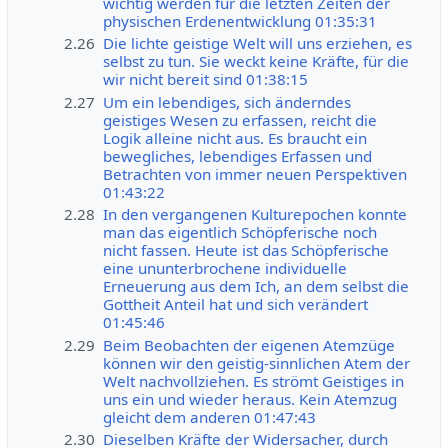
wichtig werden für die letzten Zeiten der
physischen Erdenentwicklung 01:35:31
2.26
Die lichte geistige Welt will uns erziehen, es
selbst zu tun. Sie weckt keine Kräfte, für die
wir nicht bereit sind 01:38:15
2.27
Um ein lebendiges, sich änderndes
geistiges Wesen zu erfassen, reicht die
Logik alleine nicht aus. Es braucht ein
bewegliches, lebendiges Erfassen und
Betrachten von immer neuen Perspektiven
01:43:22
2.28
In den vergangenen Kulturepochen konnte
man das eigentlich Schöpferische noch
nicht fassen. Heute ist das Schöpferische
eine ununterbrochene individuelle
Erneuerung aus dem Ich, an dem selbst die
Gottheit Anteil hat und sich verändert
01:45:46
2.29
Beim Beobachten der eigenen Atemzüge
können wir den geistig-sinnlichen Atem der
Welt nachvollziehen. Es strömt Geistiges in
uns ein und wieder heraus. Kein Atemzug
gleicht dem anderen 01:47:43
2.30
Dieselben Kräfte der Widersacher, durch