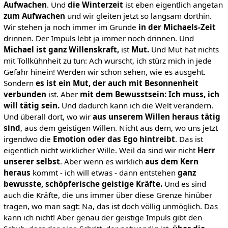
Aufwachen
. Und
die Winterzeit
ist eben eigentlich angetan
zum Aufwachen
und wir gleiten jetzt so langsam dorthin.
Wir stehen ja noch immer im Grunde
in der Michaels-Zeit
drinnen. Der Impuls lebt ja immer noch drinnen. Und
Michael ist ganz Willenskraft,
ist
Mut.
Und Mut hat nichts
mit Tollkühnheit zu tun: Ach wurscht, ich stürz mich in jede
Gefahr hinein! Werden wir schon sehen, wie es ausgeht.
Sondern
es ist ein
Mut, der auch mit Besonnenheit
verbunden
ist. Aber
mit dem Bewusstsein: Ich muss, ich
will tätig sein.
Und dadurch kann ich die Welt verändern.
Und überall dort, wo wir
aus unserem Willen heraus tätig
sind
, aus dem geistigen Willen. Nicht aus dem, wo uns jetzt
irgendwo die
Emotion oder das Ego hintreibt
. Das ist
eigentlich nicht wirklicher Wille. Weil da sind wir nicht
Herr
unserer selbst
. Aber wenn es wirklich
aus dem Kern
heraus
kommt - ich will etwas - dann entstehen
ganz
bewusste, schöpferische geistige Kräfte.
Und es sind
auch die Kräfte, die uns immer über diese Grenze hinüber
tragen, wo man sagt: Na, das ist doch völlig unmöglich. Das
kann ich nicht! Aber genau der geistige Impuls gibt den