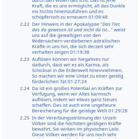
durch den Willen des Ichs. Das ist jene
Kraft, die es uns ermöglicht, all das Dunkle
ins Nichts hineinzuführen und es
schöpferisch zu erneuern 01:09:48
2.22
Der Hinweis in der Apokalypse "
Das Tier,
das da gewesen ist und nicht da ist...
" weist
uns auf die gewaltigen von den
Widersachern verdorbenen astralischen
Kräfte in uns hin, die sich derzeit sehr
verhalten zeigen 01:19:38
2.23
Auflösen können wir Negatives nur
dadurch, dass wir es als Karma, als
Schicksal in die Erdenwelt hineinnehmen.
So machen wir eine Untat zu einer geistig
förderlichen Tat 01:27:24
2.24
Da ist ein großes Potential an Kräften zur
Verfügung, wenn wir Altes karmisch
auflösen, indem wir etwas ganz Neues
schaffen. Das ist auch eine ungeheure
Bereicherung für die geistige Welt 01:29:28
2.25
In der Vererbungsströmung der Urzeit-
Völker sind die höchsten geistigen Kräfte
bewahrt. Sie wirken im physischen Leib.
Diese Völker werden für uns noch sehr