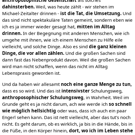
anthroposophische Gesellschaft
als solches
dahinsterben.
Weil, was heute zählt - wir stehen im
Michael-Zeitalter drinnen -
ist die Tat, die Umsetzung.
Und
das sind nicht spektakuläre Taten gemeint, sondern eben wie
ich es ja immer wieder gesagt hat,
mitten im Alltag
drinnen.
In der Begegnung mit anderen Menschen, wie ich
umgehe mit ihnen, wie ich einem Menschen zu Hilfe eile
vielleicht, und solche Dinge. Also es sind
die ganz kleinen
Dinge, die vor allen zählen.
Und die großen Sachen sind
dann fast das Nebenprodukt davon. Weil die großen Sachen
wird man nicht schaffen, wenn das nicht im Alltag
Lebenspraxis geworden ist.
Und da haben wir allesamt
noch eine ganze Menge zu tun,
dass es so wird. Und das ist
intensivster
Schulungsweg,
anthroposophischer Schulungsweg
, in Wahrheit. Weil im
Grunde geht es ja nicht darum, ach wie werde ich
so schnell
wie möglich hellsichtig
oder was, dass ich auch ein paar
Engerl sehen kann. Das ist nett vielleicht, aber das tut's noch
nicht. Es geht darum, ob es wirklich, ja bis in die Hände, bis in
die Füße, in den Körper hinein,
dort, wo ich im Leben stehe