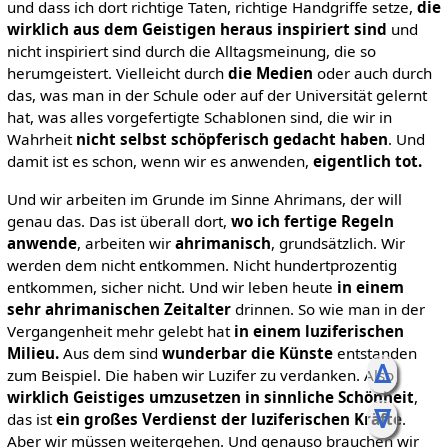
und dass ich dort richtige Taten, richtige Handgriffe setze,
die
wirklich aus dem Geistigen heraus inspiriert sind
und
nicht inspiriert sind durch die Alltagsmeinung, die so
herumgeistert. Vielleicht durch
die Medien
oder auch durch
das, was man in der Schule oder auf der Universität gelernt
hat, was alles vorgefertigte Schablonen sind, die wir in
Wahrheit
nicht selbst schöpferisch gedacht haben
. Und
damit ist es schon, wenn wir es anwenden,
eigentlich tot.
Und wir arbeiten im Grunde im Sinne Ahrimans, der will
genau das. Das ist überall dort,
wo ich fertige Regeln
anwende
, arbeiten wir
ahrimanisch
, grundsätzlich. Wir
werden dem nicht entkommen. Nicht hundertprozentig
entkommen, sicher nicht. Und wir leben heute
in einem
sehr ahrimanischen Zeitalter
drinnen. So wie man in der
Vergangenheit mehr gelebt hat
in einem luziferischen
Milieu.
Aus dem sind
wunderbar die Künste
entstanden
ᐃ
zum Beispiel. Die haben wir Luzifer zu verdanken. Also
wirklich Geistiges umzusetzen in sinnliche Schönheit
,
ᐁ
das ist
ein großes Verdienst der luziferischen Kräfte
.
Aber wir müssen weitergehen. Und genauso brauchen wir