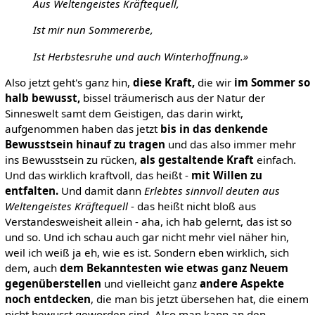
Aus Weltengeistes Kräftequell,
Ist mir nun Sommererbe,
Ist Herbstesruhe und auch Winterhoffnung.»
Also jetzt geht's ganz hin,
diese Kraft,
die wir
im Sommer so
halb bewusst,
bissel träumerisch aus der Natur der
Sinneswelt samt dem Geistigen, das darin wirkt,
aufgenommen haben das jetzt
bis in das denkende
Bewusstsein hinauf zu tragen
und das also immer mehr
ins Bewusstsein zu rücken,
als gestaltende Kraft
einfach.
Und das wirklich kraftvoll, das heißt -
mit Willen zu
entfalten.
Und damit dann
Erlebtes sinnvoll deuten aus
Weltengeistes Kräftequell
- das heißt nicht bloß aus
Verstandesweisheit allein - aha, ich hab gelernt, das ist so
und so. Und ich schau auch gar nicht mehr viel näher hin,
weil ich weiß ja eh, wie es ist. Sondern eben wirklich, sich
dem, auch
dem Bekanntesten wie etwas ganz Neuem
gegenüberstellen
und vielleicht ganz
andere Aspekte
noch entdecken
, die man bis jetzt übersehen hat, die einem
nicht bewusst geworden sind. Also man kann an den