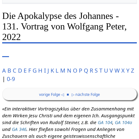
Die Apokalypse des Johannes -
131. Vortrag von Wolfgang Peter,
2022
A
B
C
D
E
F
G
H
I
J
K
L
M
N
O
P
Q
R
S
T
U
V
W
X
Y
Z
|
0-9
vorige Folge ◁
■
▷ nächste Folge
«Ein interaktiver Vortragszyklus über den Zusammenhang mit
dem Wirken Jesu Christi und dem eigenen Ich. Ausgangspunkt
sind die Schriften von Rudolf Steiner, z.B. die
GA 104
,
GA 104a
und
GA 346
. Hier fließen sowohl Fragen und Anliegen von
Zuschauern als auch eigene geisteswissenschaftliche