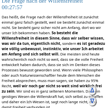
Die Frage nach der Willensfreiheit
00:27:57
Das heißt, die Frage nach der Willensfreiheit ist zunächst
einmal ganz falsch gestellt, weil sie besteht zunächst einmal
nicht. Sie besteht ganz sicher nicht am Anfang, dort wo wir
unser Ich bekommen haben.
So besteht die
Willensfreiheit in diesem Sinne, dass wir selber wissen,
was wir da tun, eigentlich nicht,
sondern
es ist geradezu
wie völlig unbewusst, instinktiv, wie unser Ich arbeitet
am Anfang und sich selbst will.
Die meisten sind heute
wahrscheinlich noch nicht so weit, dass sie die volle Freiheit
entwickelt haben dadurch, dass sie sich im Denken dieses
Prozesses bewusst geworden sind. Wenn viele Philosophen
oder auch Naturwissenschaftler heute dem Menschen die
Freiheit absprechen, muss man sagen, sie haben zu 95%
Recht,
weil wir noch gar nicht so weit sind wirklich frei
ᐃ
zu sein
. Wir sind es in ganz seltenen Momenten. Dass ein
geistiges Wesen die Willenskraft hat, sich selbst zu schaffen
ᐁ
und daher ein Ich-Wesen ist, sagt noch lange nicht, dass
damit Freiheit verbunden ist.