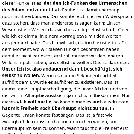
dieser Funke ist es,
der den Ich-Funken des Urmenschen,
des Adam, entzündet hat.
Freiheit ist damit überhaupt
noch nicht verbunden. Das könnte jetzt in einem Widerspruch
dazu stehen, dass man andererseits sagen kann: Ein Ich-
Wesen ist ein Wesen, das sich beständig selbst schafft. Oder
wie ich es einmal in einem Vortrag etwa mit den Worten
ausgedrückt habe: Das Ich will sich, dadurch existiert es. In
dem Moment, wo wir diesen Funken bekommen haben,
damit er nicht verlöscht, erstirbt, müssen wir den inneren
Willensimpuls haben, uns selbst zu wollen. Das ist das erste.
Unser Ich ist also andauernd damit beschäftigt,
sich
selbst zu wollen.
Wenn es nur ein Sekundenbruchteil
aufhört damit, würde es aufhören zu existieren. Das ist
einmal eine Hauptbeschäftigung, die unser Ich hat und von
der wir im Alltagsbewusstsein gar nichts mitbekommen. Nur
dieses
«Ich will mich»
, so könnte man es auch ausdrücken,
hat mit Freiheit noch
überhaupt nichts zu tun.
Im
Gegenteil, man könnte fast sagen: Das ist ja fast wie
zwanghaft. Ich muss mich ununterbrochen wollen, um
überhaupt Ich sein zu können. Wann taucht die Freiheit erst