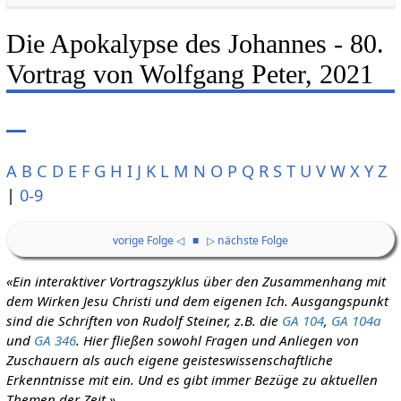
Die Apokalypse des Johannes - 80.
Vortrag von Wolfgang Peter, 2021
A
B
C
D
E
F
G
H
I
J
K
L
M
N
O
P
Q
R
S
T
U
V
W
X
Y
Z
|
0-9
vorige Folge ◁
■
▷ nächste Folge
«Ein interaktiver Vortragszyklus über den Zusammenhang mit
dem Wirken Jesu Christi und dem eigenen Ich. Ausgangspunkt
sind die Schriften von Rudolf Steiner, z.B. die
GA 104
,
GA 104a
und
GA 346
. Hier fließen sowohl Fragen und Anliegen von
Zuschauern als auch eigene geisteswissenschaftliche
Erkenntnisse mit ein. Und es gibt immer Bezüge zu aktuellen
Themen der Zeit.»