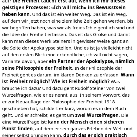
auf?
Die Freiheit taucht erst auf, wenn ich mir dieses
geistigen Prozesses: «Ich will mich» ins Bewusstsein
heben kann
. Und das ist ein weiter Weg. Das ist ein Weg,
auf dem wir jetzt noch eine ziemliche Zeit gehen werden, bis
wir begriffen haben, was wir als freies Ich eigentlich sind und
die Idee der Freiheit erfassen. Das ist das Große und damit
kann man dieses Werk Steiners in gewisser Weise ganz an
die Seite der Apokalypse stellen. Und es ist ja vielleicht nicht
auf den ersten Blick eine erkenntliche, ich will nicht sagen,
Variante davon, aber
ein Partner der Apokalypse, nämlich
seine
Philosophie der Freiheit.
In der Philosophie der
Freiheit geht es darum, im klaren Denken zu erfassen:
Wann
ist Freiheit möglich? Wie ist Freiheit möglich?
Was
brauche ich dazu? Und dazu geht Rudolf Steiner von zwei
Wurzelfragen, wie er es nennt, aus. In seinem Vorwort, das
er zur Neuauflage der Philosophie der Freiheit 1918
geschrieben hat, schildert er kurz, worum es in dem Buch
geht. Und er schreibt, es geht um
zwei Wurzelfragen
. Die
eine Wurzelfrage ist:
kann der Mensch einen sicheren
Punkt finden
, auf dem er sein ganzes Erleben der Welt und
seiner selbst gründen kann,
durch das er sich praktisch