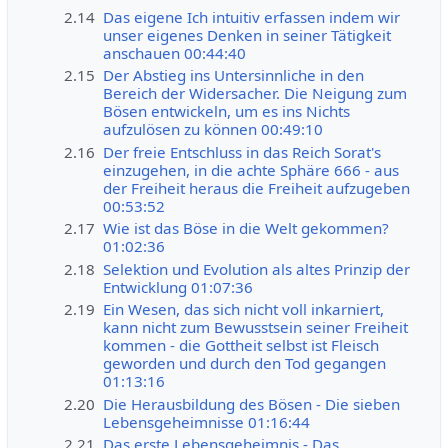
2.14
Das eigene Ich intuitiv erfassen indem wir
unser eigenes Denken in seiner Tätigkeit
anschauen 00:44:40
2.15
Der Abstieg ins Untersinnliche in den
Bereich der Widersacher. Die Neigung zum
Bösen entwickeln, um es ins Nichts
aufzulösen zu können 00:49:10
2.16
Der freie Entschluss in das Reich Sorat's
einzugehen, in die achte Sphäre 666 - aus
der Freiheit heraus die Freiheit aufzugeben
00:53:52
2.17
Wie ist das Böse in die Welt gekommen?
01:02:36
2.18
Selektion und Evolution als altes Prinzip der
Entwicklung 01:07:36
2.19
Ein Wesen, das sich nicht voll inkarniert,
kann nicht zum Bewusstsein seiner Freiheit
kommen - die Gottheit selbst ist Fleisch
geworden und durch den Tod gegangen
01:13:16
2.20
Die Herausbildung des Bösen - Die sieben
Lebensgeheimnisse 01:16:44
2.21
Das erste Lebensgeheimnis - Das