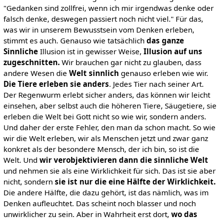
"Gedanken sind zollfrei, wenn ich mir irgendwas denke oder
falsch denke, deswegen passiert noch nicht viel." Für das,
was wir in unserem Bewusstsein vom Denken erleben,
stimmt es auch. Genauso wie tatsächlich
das ganze
Sinnliche
Illusion ist in gewisser Weise,
Illusion auf uns
zugeschnitten.
Wir brauchen gar nicht zu glauben, dass
andere Wesen die
Welt sinnlich
genauso erleben wie wir.
Die Tiere erleben sie anders
. Jedes Tier nach seiner Art.
Der Regenwurm erlebt sicher anders, das können wir leicht
einsehen, aber selbst auch die höheren Tiere, Säugetiere, sie
erleben die Welt bei Gott nicht so wie wir, sondern anders.
Und daher der erste Fehler, den man da schon macht. So wie
wir die Welt erleben, wir als Menschen jetzt und zwar ganz
konkret als der besondere Mensch, der ich bin, so ist die
Welt. Und
wir
verobjektivieren dann die sinnliche Welt
und nehmen sie als eine Wirklichkeit für sich. Das ist sie aber
nicht, sondern
sie ist nur die eine Hälfte der
Wirklichkeit.
Die andere Hälfte, die dazu gehört, ist das nämlich, was im
Denken aufleuchtet. Das scheint noch blasser und noch
unwirklicher zu sein. Aber in Wahrheit erst dort,
wo das