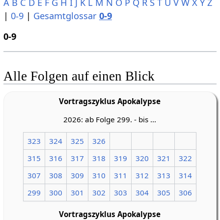
A
B
C
D
E
F
G
H
I
J
K
L
M
N
O
P
Q
R
S
T
U
V
W
X
Y
Z
|
0-9
|
Gesamtglossar
0-9
0-9
Alle Folgen auf einen Blick
Vortragszyklus Apokalypse
2026: ab Folge 299. - bis ...
323
324
325
326
315
316
317
318
319
320
321
322
307
308
309
310
311
312
313
314
299
300
301
302
303
304
305
306
Vortragszyklus Apokalypse