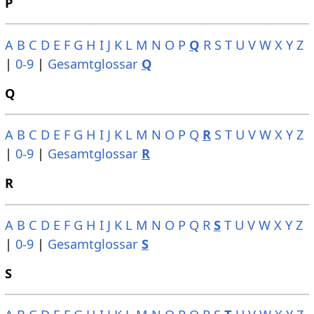
P
A
B
C
D
E
F
G
H
I
J
K
L
M
N
O
P
Q
R
S
T
U
V
W
X
Y
Z
|
0-9
|
Gesamtglossar
Q
Q
A
B
C
D
E
F
G
H
I
J
K
L
M
N
O
P
Q
R
S
T
U
V
W
X
Y
Z
|
0-9
|
Gesamtglossar
R
R
A
B
C
D
E
F
G
H
I
J
K
L
M
N
O
P
Q
R
S
T
U
V
W
X
Y
Z
|
0-9
|
Gesamtglossar
S
S