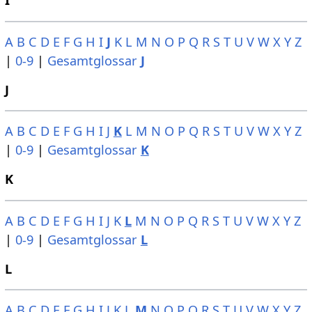
I
A
B
C
D
E
F
G
H
I
J
K
L
M
N
O
P
Q
R
S
T
U
V
W
X
Y
Z
|
0-9
|
Gesamtglossar
J
J
A
B
C
D
E
F
G
H
I
J
K
L
M
N
O
P
Q
R
S
T
U
V
W
X
Y
Z
|
0-9
|
Gesamtglossar
K
K
A
B
C
D
E
F
G
H
I
J
K
L
M
N
O
P
Q
R
S
T
U
V
W
X
Y
Z
|
0-9
|
Gesamtglossar
L
L
A
B
C
D
E
F
G
H
I
J
K
L
M
N
O
P
Q
R
S
T
U
V
W
X
Y
Z