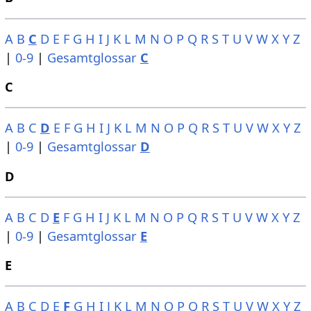
A
B
C
D
E
F
G
H
I
J
K
L
M
N
O
P
Q
R
S
T
U
V
W
X
Y
Z
|
0-9
|
Gesamtglossar
C
C
A
B
C
D
E
F
G
H
I
J
K
L
M
N
O
P
Q
R
S
T
U
V
W
X
Y
Z
|
0-9
|
Gesamtglossar
D
D
A
B
C
D
E
F
G
H
I
J
K
L
M
N
O
P
Q
R
S
T
U
V
W
X
Y
Z
|
0-9
|
Gesamtglossar
E
E
A
B
C
D
E
F
G
H
I
J
K
L
M
N
O
P
Q
R
S
T
U
V
W
X
Y
Z