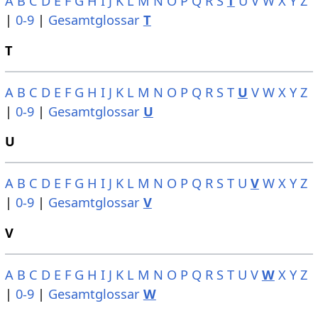
A
B
C
D
E
F
G
H
I
J
K
L
M
N
O
P
Q
R
S
T
U
V
W
X
Y
Z
|
0-9
|
Gesamtglossar
T
T
A
B
C
D
E
F
G
H
I
J
K
L
M
N
O
P
Q
R
S
T
U
V
W
X
Y
Z
|
0-9
|
Gesamtglossar
U
U
A
B
C
D
E
F
G
H
I
J
K
L
M
N
O
P
Q
R
S
T
U
V
W
X
Y
Z
|
0-9
|
Gesamtglossar
V
V
A
B
C
D
E
F
G
H
I
J
K
L
M
N
O
P
Q
R
S
T
U
V
W
X
Y
Z
|
0-9
|
Gesamtglossar
W