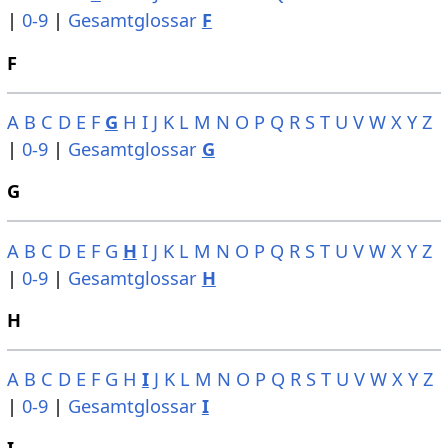
|
0-9
|
Gesamtglossar
F
F
A
B
C
D
E
F
G
H
I
J
K
L
M
N
O
P
Q
R
S
T
U
V
W
X
Y
Z
|
0-9
|
Gesamtglossar
G
G
A
B
C
D
E
F
G
H
I
J
K
L
M
N
O
P
Q
R
S
T
U
V
W
X
Y
Z
|
0-9
|
Gesamtglossar
H
H
A
B
C
D
E
F
G
H
I
J
K
L
M
N
O
P
Q
R
S
T
U
V
W
X
Y
Z
|
0-9
|
Gesamtglossar
I