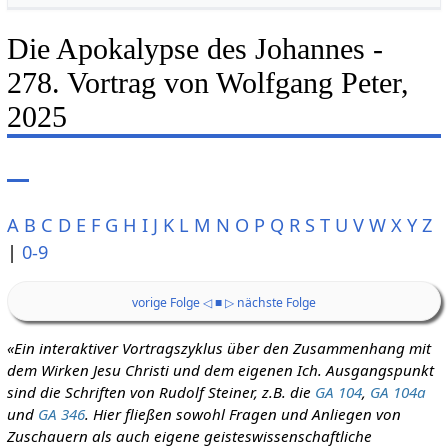
Die Apokalypse des Johannes -
278. Vortrag von Wolfgang Peter,
2025
A
B
C
D
E
F
G
H
I
J
K
L
M
N
O
P
Q
R
S
T
U
V
W
X
Y
Z
|
0-9
vorige Folge ◁
■
▷ nächste Folge
«Ein interaktiver Vortragszyklus über den Zusammenhang mit
dem Wirken Jesu Christi und dem eigenen Ich. Ausgangspunkt
sind die Schriften von Rudolf Steiner, z.B. die
GA 104
,
GA 104a
und
GA 346
. Hier fließen sowohl Fragen und Anliegen von
Zuschauern als auch eigene geisteswissenschaftliche