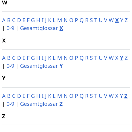
W
A
B
C
D
E
F
G
H
I
J
K
L
M
N
O
P
Q
R
S
T
U
V
W
X
Y
Z
|
0-9
|
Gesamtglossar
X
X
A
B
C
D
E
F
G
H
I
J
K
L
M
N
O
P
Q
R
S
T
U
V
W
X
Y
Z
|
0-9
|
Gesamtglossar
Y
Y
A
B
C
D
E
F
G
H
I
J
K
L
M
N
O
P
Q
R
S
T
U
V
W
X
Y
Z
|
0-9
|
Gesamtglossar
Z
Z