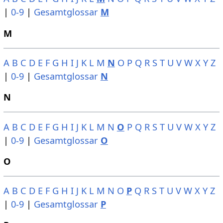
|
0-9
|
Gesamtglossar
M
M
A
B
C
D
E
F
G
H
I
J
K
L
M
N
O
P
Q
R
S
T
U
V
W
X
Y
Z
|
0-9
|
Gesamtglossar
N
N
A
B
C
D
E
F
G
H
I
J
K
L
M
N
O
P
Q
R
S
T
U
V
W
X
Y
Z
|
0-9
|
Gesamtglossar
O
O
A
B
C
D
E
F
G
H
I
J
K
L
M
N
O
P
Q
R
S
T
U
V
W
X
Y
Z
|
0-9
|
Gesamtglossar
P