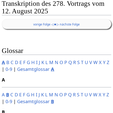
Transkription des 278. Vortrags vom
12. August 2025
vorige Folge ◁
■
▷ nächste Folge
Glossar
A
B
C
D
E
F
G
H
I
J
K
L
M
N
O
P
Q
R
S
T
U
V
W
X
Y
Z
|
0-9
|
Gesamtglossar
A
A
A
B
C
D
E
F
G
H
I
J
K
L
M
N
O
P
Q
R
S
T
U
V
W
X
Y
Z
|
0-9
|
Gesamtglossar
B
B