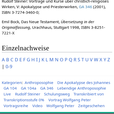
Rudolf Steiner: Vorträge und Kurse über christlich-religiöses
Wirken, V: Apokalypse und Priesterwirken,
GA 346
(2001),
ISBN 3-7274-3460-0;
Emil Bock, Das Neue Testament,
Übersetzung in der
Originalfassung
, Urachhaus, Stuttgart 1998, ISBN 3-8251-
7221-X
Einzelnachweise
A
B
C
D
E
F
G
H
I
J
K
L
M
N
O
P
Q
R
S
T
U
V
W
X
Y
Z
|
0-9
Kategorien
:
Anthroposophie
Die Apokalypse des Johannes
GA 104
GA 104a
GA 346
Lebendige Anthroposophie
Live
Rudolf Steiner
Schulungsweg
Transkribiert von
Transkriptionsstufe 0%
Vortrag Wolfgang Peter
Vortragsreihe
Video
Wolfgang Peter
Zeitgeschehen