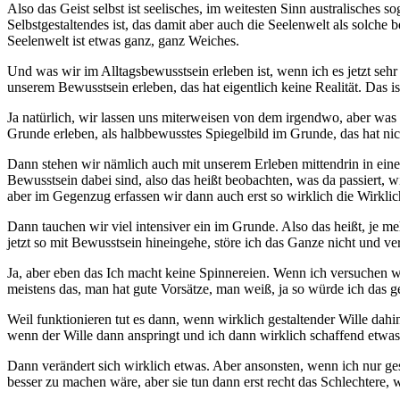
Also das Geist selbst ist seelisches, im weitesten Sinn australisches 
Selbstgestaltendes ist, das damit aber auch die Seelenwelt als solche 
Seelenwelt ist etwas ganz, ganz Weiches.
Und was wir im Alltagsbewusstsein erleben ist, wenn ich es jetzt sehr
unserem Bewusstsein erleben, das hat eigentlich keine Realität. Das i
Ja natürlich, wir lassen uns miterweisen von dem irgendwo, aber was 
Grunde erleben, als halbbewusstes Spiegelbild im Grunde, das hat nich
Dann stehen wir nämlich auch mit unserem Erleben mittendrin in einer
Bewusstsein dabei sind, also das heißt beobachten, was da passiert, wi
aber im Gegenzug erfassen wir dann auch erst so wirklich die Wirklich
Dann tauchen wir viel intensiver ein im Grunde. Also das heißt, je me
jetzt so mit Bewusstsein hineingehe, störe ich das Ganze nicht und ver
Ja, aber eben das Ich macht keine Spinnereien. Wenn ich versuchen 
meistens das, man hat gute Vorsätze, man weiß, ja so würde ich das g
Weil funktionieren tut es dann, wenn wirklich gestaltender Wille dah
wenn der Wille dann anspringt und ich dann wirklich schaffend etwas 
Dann verändert sich wirklich etwas. Aber ansonsten, wenn ich nur gesc
besser zu machen wäre, aber sie tun dann erst recht das Schlechtere, we