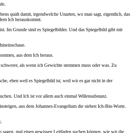
nde.
ebens quält damit, irgendwelche Unarten, wo man sagt, eigentlich, das
us dem Ich herauskommt.
 ist. Im Grunde sind es Spiegelbilder. Und das Spiegelbild gibt mir
 hineinschaue.
inkommen, aus dem Ich heraus.
noch schwerer, als wenn ich Gewichte stemmen muss oder was. Zu
 eben weil es Spiegelbild ist, weil wir es gar nicht in der
uchen. Und Ich ist vor allem auch einmal Willensubstanz.
einsteigen, aus dem Johannes-Evangelium die sieben Ich-Bin-Worte.
.
h sagen, mal einen gewissen Leitfaden suchen können, wie wir die