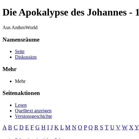
Die Apokalypse des Johannes - 
Aus AnthroWorld
Namensräume
Seite
Diskussion
Mehr
Mehr
Seitenaktionen
Lesen
Quelltext anzeigen
Versionsgeschichte
A
B
C
D
E
F
G
H
I
J
K
L
M
N
O
P
Q
R
S
T
U
V
W
X
Y