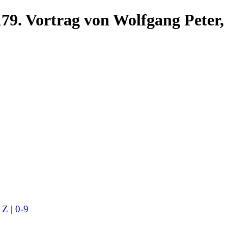
179. Vortrag von Wolfgang Peter,
Z
|
0-9