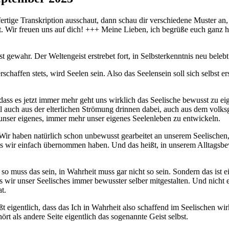
ertige Transkription ausschaut, dann schau dir verschiedene Muster an,
. Wir freuen uns auf dich! +++ Meine Lieben, ich begrüße euch ganz h
t gewahr. Der Weltengeist erstrebet fort, in Selbsterkenntnis neu belebt
schaffen stets, wird Seelen sein. Also das Seelensein soll sich selbst e
dass es jetzt immer mehr geht uns wirklich das Seelische bewusst zu e
el auch aus der elterlichen Strömung drinnen dabei, auch aus dem volksge
t unser eigenes, immer mehr unser eigenes Seelenleben zu entwickeln.
it. Wir haben natürlich schon unbewusst gearbeitet an unserem Seelische
was wir einfach übernommen haben. Und das heißt, in unserem Alltagsbe
na so muss das sein, in Wahrheit muss gar nicht so sein. Sondern das i
ass wir unser Seelisches immer bewusster selber mitgestalten. Und nicht 
t.
eißt eigentlich, dass das Ich in Wahrheit also schaffend im Seelischen w
rt als andere Seite eigentlich das sogenannte Geist selbst.