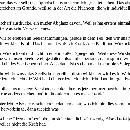
sogar, das wir selbst schöpferisch aus unserem Ich gestaltet haben. Das 
bereichert im Grunde, weil so in der Art die Nuancen, die wir individuell
 scharf ausdrücke, ein müder Abglanz davon. Weil es hat erstens einmal e
st etwas sehr Verwaschenes.
wir so erleben an Seelenstimmungen, gerade in dem Teil, den wir uns ni
t wirklich Kraft. Das hat nicht wirklich Kraft. Also Kraft und Wirklichk
 Wirklichkeit und nicht in einem bloßen Spiegelbild. Weil diese Wirkli
e wir unsere Seelenwelt gestalten, also mit dabei sind, dann spüren wir
keit des Seelischen selber. Also dann ist es eben nicht mehr bloß Spieg
hr wir bewusst das Seelische ergreifen, desto wirklicher wird es in Wah
liere ich nicht die Wirklichkeit, verliere ich mich nicht dann in irgen
wollte, aus unserem Verstandesdenken heraus jetzt herumzupuschen im 
erne anders machen und funktionieren tut es meistens nicht.
inter lebt. Also die gescheiten Gedanken dazu, was ich mir alles vorneh
hervorbringe, dann tut sich was.
heite Ideen darüber habe, tut sich eigentlich sehr wenig. Also das ist
il es nicht die Kraft hat.