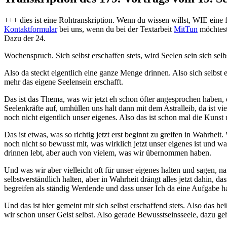
+++ dies ist eine Rohtranskription. Wenn du wissen willst, WIE eine f
Kontaktformular
bei uns, wenn du bei der Textarbeit
MitTun
möchtest
Dazu der 24.
Wochenspruch. Sich selbst erschaffen stets, wird Seelen sein sich selbs
Also da steckt eigentlich eine ganze Menge drinnen. Also sich selbst er
mehr das eigene Seelensein erschafft.
Das ist das Thema, was wir jetzt eh schon öfter angesprochen haben, 
Seelenkräfte auf, umhüllen uns halt dann mit dem Astralleib, da ist vi
noch nicht eigentlich unser eigenes. Also das ist schon mal die Kuns
Das ist etwas, was so richtig jetzt erst beginnt zu greifen in Wahrhe
noch nicht so bewusst mit, was wirklich jetzt unser eigenes ist und 
drinnen lebt, aber auch von vielem, was wir übernommen haben.
Und was wir aber vielleicht oft für unser eigenes halten und sagen, 
selbstverständlich halten, aber in Wahrheit drängt alles jetzt dahin, d
begreifen als ständig Werdende und dass unser Ich da eine Aufgabe ha
Und das ist hier gemeint mit sich selbst erschaffend stets. Also das h
wir schon unser Geist selbst. Also gerade Bewusstseinsseele, dazu gehö