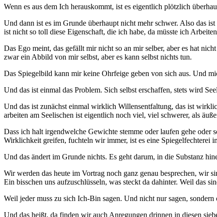
Wenn es aus dem Ich herauskommt, ist es eigentlich plötzlich überhaup
Und dann ist es im Grunde überhaupt nicht mehr schwer. Also das ist 
ist nicht so toll diese Eigenschaft, die ich habe, da müsste ich Arbei
Das Ego meint, das gefällt mir nicht so an mir selber, aber es hat nich
zwar ein Abbild von mir selbst, aber es kann selbst nichts tun.
Das Spiegelbild kann mir keine Ohrfeige geben von sich aus. Und mi
Und das ist einmal das Problem. Sich selbst erschaffen, stets wird Se
Und das ist zunächst einmal wirklich Willensentfaltung, das ist wirkl
arbeiten am Seelischen ist eigentlich noch viel, viel schwerer, als äuß
Dass ich halt irgendwelche Gewichte stemme oder laufen gehe oder son
Wirklichkeit greifen, fuchteln wir immer, ist es eine Spiegelfechterei
Und das ändert im Grunde nichts. Es geht darum, in die Substanz hin
Wir werden das heute im Vortrag noch ganz genau besprechen, wir sin
Ein bisschen uns aufzuschlüsseln, was steckt da dahinter. Weil das si
Weil jeder muss zu sich Ich-Bin sagen. Und nicht nur sagen, sondern es
Und das heißt, da finden wir auch Anregungen drinnen in diesen sieb