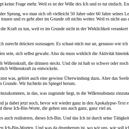
t keine Frage mehr. Weil es ist der Wille des Ich und es tut einfach. E
der Sprung, wo man sich oft vielleicht 50 Jahre oder 60 Jahre seines L
ten trauen und es geht aber im Grunde oft nichts weiter. Weil es nicht a
t die Kraft zu tun, weil es im Grunde nicht in der Wirklichkeit verankert
ch zurecht drücken sozusagen. Es schaut mich nur an, genauso wie ich
elen sein, sich selbst gewahr. Also da muss wirklich die Aktivität hine
ich Willenskraft, die drinnen steckt. Und die ist halt so schwer oder 
erlich Willenskraft zu entwickeln.
st was, gehört auch eine gewisse Überwindung dazu. Aber das Seelische,
 im Grunde. Wir fuchteln im Spiegel herum.
einzukommen, in das, was zugrunde liegt, in die Willensubstanz einzuta
d ja dabei jetzt noch, bevor wir wieder ganz in den Apokalypse-Text 
nd diese Ich-Bin-Worte, die gehen uns auch ganz, ganz viel an.
 auch realisieren, dieses Ich-Bin. Und das Ich ist durch seine Tätigkeit
en Ich-Bin-Worten. Und was da drumherum ist, wo wir uns, wie soll ic