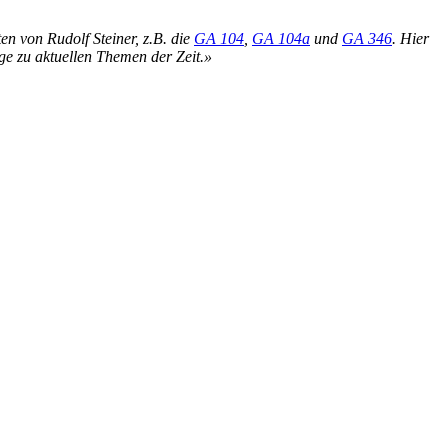
n von Rudolf Steiner, z.B. die
GA 104
,
GA 104a
und
GA 346
. Hier
ge zu aktuellen Themen der Zeit.»