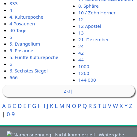
333
8. Sphäre
4
10 / Zehn Hörner
4. Kulturepoche
12
4 Posaunen
12 Apostel
40 Tage
13
5
21. Dezember
5. Evangelium
24
5. Posaune
42
5. Fünfte Kulturepoche
44
6
1000
6. Sechstes Siegel
1260
666
144 000
Z ◁ |
A
B
C
D
E
F
G
H
I
J
K
L
M
N
O
P
Q
R
S
T
U
V
W
X
Y
Z
|
0-9