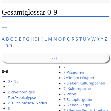
Gesamtglossar 0-9
A
B
C
D
E
F
G
H
I
J
K
L
M
N
O
P
Q
R
S
T
U
V
W
X
Y
Z
|
0-9
Z ◁ |
7
0-9
7 Posaunen
7/Sieben Häupter
0 / Null
7 Sieben Kulturepochen
1
7. Kulturepoche
2 Zweihörniges
7 Rishis
Tier/Apokalypse
7 Schöpfergötter
2. Buch Moses/Exodus
7 Sieben Siegel
3
7 / Sieben Sendschreiben