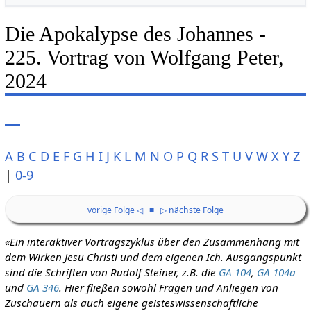
Die Apokalypse des Johannes -
225. Vortrag von Wolfgang Peter,
2024
A
B
C
D
E
F
G
H
I
J
K
L
M
N
O
P
Q
R
S
T
U
V
W
X
Y
Z
|
0-9
vorige Folge ◁
■
▷ nächste Folge
«Ein interaktiver Vortragszyklus über den Zusammenhang mit
dem Wirken Jesu Christi und dem eigenen Ich. Ausgangspunkt
sind die Schriften von Rudolf Steiner, z.B. die
GA 104
,
GA 104a
und
GA 346
. Hier fließen sowohl Fragen und Anliegen von
Zuschauern als auch eigene geisteswissenschaftliche