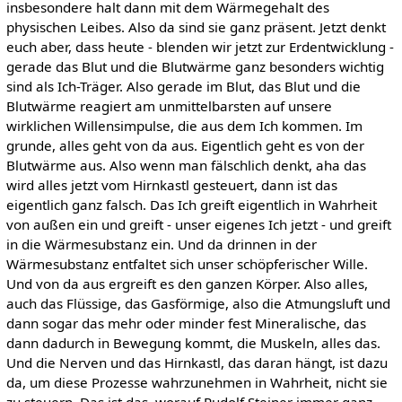
insbesondere halt dann mit dem Wärmegehalt des
physischen Leibes. Also da sind sie ganz präsent. Jetzt denkt
euch aber, dass heute - blenden wir jetzt zur Erdentwicklung -
gerade das Blut und die Blutwärme ganz besonders wichtig
sind als Ich-Träger. Also gerade im Blut, das Blut und die
Blutwärme reagiert am unmittelbarsten auf unsere
wirklichen Willensimpulse, die aus dem Ich kommen. Im
grunde, alles geht von da aus. Eigentlich geht es von der
Blutwärme aus. Also wenn man fälschlich denkt, aha das
wird alles jetzt vom Hirnkastl gesteuert, dann ist das
eigentlich ganz falsch. Das Ich greift eigentlich in Wahrheit
von außen ein und greift - unser eigenes Ich jetzt - und greift
in die Wärmesubstanz ein. Und da drinnen in der
Wärmesubstanz entfaltet sich unser schöpferischer Wille.
Und von da aus ergreift es den ganzen Körper. Also alles,
auch das Flüssige, das Gasförmige, also die Atmungsluft und
dann sogar das mehr oder minder fest Mineralische, das
dann dadurch in Bewegung kommt, die Muskeln, alles das.
Und die Nerven und das Hirnkastl, das daran hängt, ist dazu
da, um diese Prozesse wahrzunehmen in Wahrheit, nicht sie
zu steuern. Das ist das, worauf Rudolf Steiner immer ganz