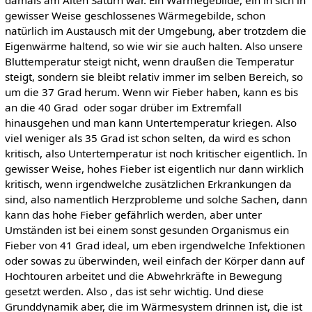
damals am Alten Saturn war. Ein Wärmegebilde, ein in sich in
gewisser Weise geschlossenes Wärmegebilde, schon
natürlich im Austausch mit der Umgebung, aber trotzdem die
Eigenwärme haltend, so wie wir sie auch halten. Also unsere
Bluttemperatur steigt nicht, wenn draußen die Temperatur
steigt, sondern sie bleibt relativ immer im selben Bereich, so
um die 37 Grad herum. Wenn wir Fieber haben, kann es bis
an die 40 Grad oder sogar drüber im Extremfall
hinausgehen und man kann Untertemperatur kriegen. Also
viel weniger als 35 Grad ist schon selten, da wird es schon
kritisch, also Untertemperatur ist noch kritischer eigentlich. In
gewisser Weise, hohes Fieber ist eigentlich nur dann wirklich
kritisch, wenn irgendwelche zusätzlichen Erkrankungen da
sind, also namentlich Herzprobleme und solche Sachen, dann
kann das hohe Fieber gefährlich werden, aber unter
Umständen ist bei einem sonst gesunden Organismus ein
Fieber von 41 Grad ideal, um eben irgendwelche Infektionen
oder sowas zu überwinden, weil einfach der Körper dann auf
Hochtouren arbeitet und die Abwehrkräfte in Bewegung
gesetzt werden. Also , das ist sehr wichtig. Und diese
Grunddynamik aber, die im Wärmesystem drinnen ist, die ist