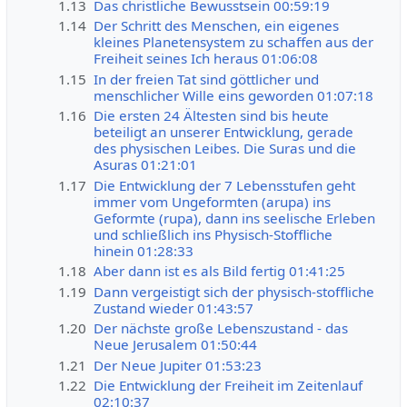
1.13
Das christliche Bewusstsein 00:59:19
1.14
Der Schritt des Menschen, ein eigenes
kleines Planetensystem zu schaffen aus der
Freiheit seines Ich heraus 01:06:08
1.15
In der freien Tat sind göttlicher und
menschlicher Wille eins geworden 01:07:18
1.16
Die ersten 24 Ältesten sind bis heute
beteiligt an unserer Entwicklung, gerade
des physischen Leibes. Die Suras und die
Asuras 01:21:01
1.17
Die Entwicklung der 7 Lebensstufen geht
immer vom Ungeformten (arupa) ins
Geformte (rupa), dann ins seelische Erleben
und schließlich ins Physisch-Stoffliche
hinein 01:28:33
1.18
Aber dann ist es als Bild fertig 01:41:25
1.19
Dann vergeistigt sich der physisch-stoffliche
Zustand wieder 01:43:57
1.20
Der nächste große Lebenszustand - das
Neue Jerusalem 01:50:44
1.21
Der Neue Jupiter 01:53:23
1.22
Die Entwicklung der Freiheit im Zeitenlauf
02:10:37