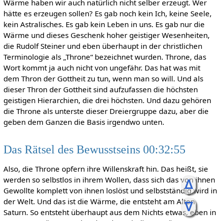
Wärme haben wir auch natürlich nicht selber erzeugt. Wer
hätte es erzeugen sollen? Es gab noch kein Ich, keine Seele,
kein Astralisches. Es gab kein Leben in uns. Es gab nur die
Wärme und dieses Geschenk hoher geistiger Wesenheiten,
die Rudolf Steiner und eben überhaupt in der christlichen
Terminologie als „Throne“ bezeichnet wurden. Throne, das
Wort kommt ja auch nicht von ungefähr. Das hat was mit
dem Thron der Gottheit zu tun, wenn man so will. Und als
dieser Thron der Gottheit sind aufzufassen die höchsten
geistigen Hierarchien, die drei höchsten. Und dazu gehören
die Throne als unterste dieser Dreiergruppe dazu, aber die
geben dem Ganzen die Basis irgendwo unten.
Das Rätsel des Bewusstseins 00:32:55
Also, die Throne opfern ihre Willenskraft hin. Das heißt, sie
werden so selbstlos in ihrem Wollen, dass sich das von ihnen
ᐃ
Gewollte komplett von ihnen loslöst und selbstständig wird in
der Welt. Und das ist die Wärme, die entsteht am Alten
ᐁ
Saturn. So entsteht überhaupt aus dem Nichts etwas, eben in