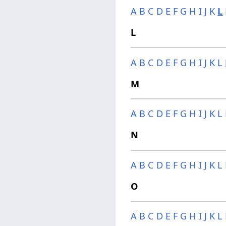
A
B
C
D
E
F
G
H
I
J
K
L
L
A
B
C
D
E
F
G
H
I
J
K
L
M
A
B
C
D
E
F
G
H
I
J
K
L
N
A
B
C
D
E
F
G
H
I
J
K
L
O
A
B
C
D
E
F
G
H
I
J
K
L