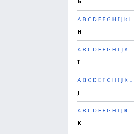
G
A
B
C
D
E
F
G
H
I
J
K
L
H
A
B
C
D
E
F
G
H
I
J
K
L
I
A
B
C
D
E
F
G
H
I
J
K
L
J
A
B
C
D
E
F
G
H
I
J
K
L
K