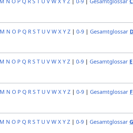
M
N
O
P
Q
R
S
T
U
V
W
X
Y
Z
|
0-9
|
Gesamtglossar
M
N
O
P
Q
R
S
T
U
V
W
X
Y
Z
|
0-9
|
Gesamtglossar
M
N
O
P
Q
R
S
T
U
V
W
X
Y
Z
|
0-9
|
Gesamtglossar
E
M
N
O
P
Q
R
S
T
U
V
W
X
Y
Z
|
0-9
|
Gesamtglossar
F
M
N
O
P
Q
R
S
T
U
V
W
X
Y
Z
|
0-9
|
Gesamtglossar