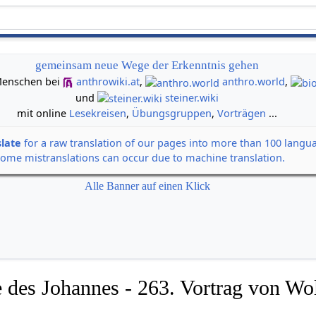
gemeinsam neue Wege der Erkenntnis gehen
n Menschen bei
anthrowiki.at
,
anthro.world
,
und
steiner.wiki
mit online
Lesekreisen
,
Übungsgruppen
,
Vorträgen
...
slate
for a raw translation of our pages into more than 100 langu
some mistranslations can occur due to machine translation.
Alle Banner auf einen Klick
 des Johannes - 263. Vortrag von Wol