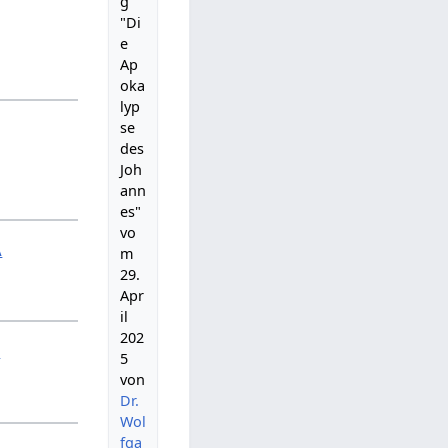
g
"Di
e
Ap
oka
lyp
se
des
Joh
ann
es"
vo
A
m
29.
Apr
il
202
B
5
von
Dr.
Wol
fga