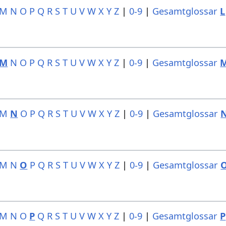
M
N
O
P
Q
R
S
T
U
V
W
X
Y
Z
|
0-9
|
Gesamtglossar
L
M
N
O
P
Q
R
S
T
U
V
W
X
Y
Z
|
0-9
|
Gesamtglossar
M
N
O
P
Q
R
S
T
U
V
W
X
Y
Z
|
0-9
|
Gesamtglossar
M
N
O
P
Q
R
S
T
U
V
W
X
Y
Z
|
0-9
|
Gesamtglossar
M
N
O
P
Q
R
S
T
U
V
W
X
Y
Z
|
0-9
|
Gesamtglossar
P