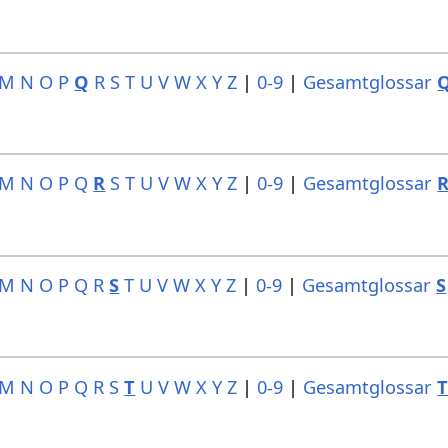
M
N
O
P
Q
R
S
T
U
V
W
X
Y
Z
|
0-9
|
Gesamtglossar
M
N
O
P
Q
R
S
T
U
V
W
X
Y
Z
|
0-9
|
Gesamtglossar
M
N
O
P
Q
R
S
T
U
V
W
X
Y
Z
|
0-9
|
Gesamtglossar
S
M
N
O
P
Q
R
S
T
U
V
W
X
Y
Z
|
0-9
|
Gesamtglossar