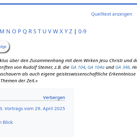
Quelltext anzeigen
M
N
O
P
Q
R
S
T
U
V
W
X
Y
Z
|
0-9
olge
zyklus über den Zusammenhang mit dem Wirken Jesu Christi und d
iften von Rudolf Steiner, z.B. die
GA 104
,
GA 104a
und
GA 346
. H
schauern als auch eigene geisteswissenschaftliche Erkenntnisse m
 Themen der Zeit.»
3. Vortrags vom 29. April 2025
n Blick