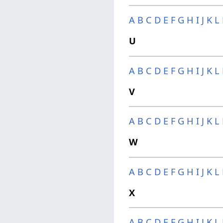
A
B
C
D
E
F
G
H
I
J
K
L
U
A
B
C
D
E
F
G
H
I
J
K
L
V
A
B
C
D
E
F
G
H
I
J
K
L
W
A
B
C
D
E
F
G
H
I
J
K
L
X
A
B
C
D
E
F
G
H
I
J
K
L