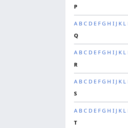
P
A
B
C
D
E
F
G
H
I
J
K
L
Q
A
B
C
D
E
F
G
H
I
J
K
L
R
A
B
C
D
E
F
G
H
I
J
K
L
S
A
B
C
D
E
F
G
H
I
J
K
L
T