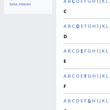
A
B
C
D
E
F
G
H
I
J
K
L
Seite zitieren
C
A
B
C
D
E
F
G
H
I
J
K
L
D
A
B
C
D
E
F
G
H
I
J
K
L
E
A
B
C
D
E
F
G
H
I
J
K
L
F
A
B
C
D
E
F
G
H
I
J
K
L