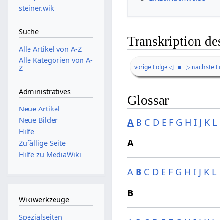
steiner.wiki
Suche
Transkription de
Alle Artikel von A-Z
Alle Kategorien von A-
vorige Folge ◁
■
▷ nächste F
Z
Administratives
Glossar
Neue Artikel
Neue Bilder
A
B
C
D
E
F
G
H
I
J
K
L
Hilfe
A
Zufällige Seite
Hilfe zu MediaWiki
A
B
C
D
E
F
G
H
I
J
K
L
B
Wikiwerkzeuge
Spezialseiten