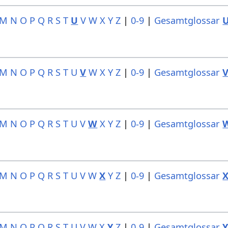
M
N
O
P
Q
R
S
T
U
V
W
X
Y
Z
|
0-9
|
Gesamtglossar
M
N
O
P
Q
R
S
T
U
V
W
X
Y
Z
|
0-9
|
Gesamtglossar
M
N
O
P
Q
R
S
T
U
V
W
X
Y
Z
|
0-9
|
Gesamtglossar
M
N
O
P
Q
R
S
T
U
V
W
X
Y
Z
|
0-9
|
Gesamtglossar
M
N
O
P
Q
R
S
T
U
V
W
X
Y
Z
|
0-9
|
Gesamtglossar