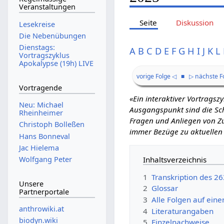
Veranstaltungen
Seite
Diskussion
Lesekreise
Die Nebenübungen
Dienstags:
A
B
C
D
E
F
G
H
I
J
K
L
Vortragszyklus
Apokalypse (19h) LIVE
vorige Folge ◁
■
▷ nächste F
Vortragende
«Ein interaktiver Vortrags
Neu: Michael
Ausgangspunkt sind die Schr
Rheinheimer
Fragen und Anliegen von Zu
Christoph Bolleßen
immer Bezüge zu aktuellen
Hans Bonneval
Jac Hielema
Inhaltsverzeichnis
Wolfgang Peter
1
Transkription des 26
Unsere
2
Glossar
Partnerportale
3
Alle Folgen auf eine
anthrowiki.at
4
Literaturangaben
biodyn.wiki
5
Einzelnachweise