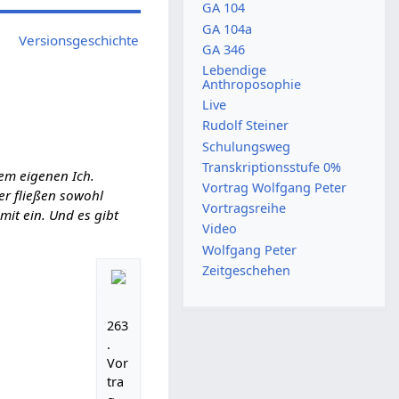
GA 104
GA 104a
Versionsgeschichte
GA 346
Lebendige
Anthroposophie
Live
Rudolf Steiner
Schulungsweg
Transkriptionsstufe 0%
em eigenen Ich.
Vortrag Wolfgang Peter
ier fließen sowohl
Vortragsreihe
it ein. Und es gibt
Video
Wolfgang Peter
Zeitgeschehen
263
.
Vor
tra