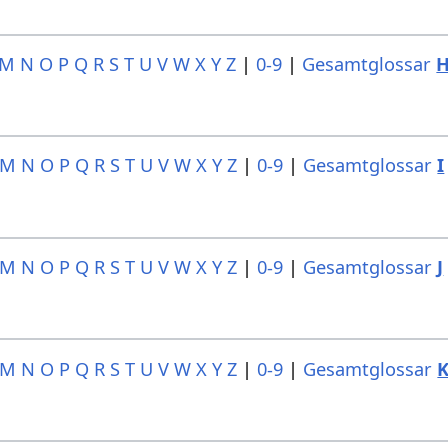
M
N
O
P
Q
R
S
T
U
V
W
X
Y
Z
|
0-9
|
Gesamtglossar
M
N
O
P
Q
R
S
T
U
V
W
X
Y
Z
|
0-9
|
Gesamtglossar
I
M
N
O
P
Q
R
S
T
U
V
W
X
Y
Z
|
0-9
|
Gesamtglossar
J
M
N
O
P
Q
R
S
T
U
V
W
X
Y
Z
|
0-9
|
Gesamtglossar