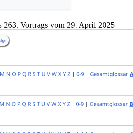
s 263. Vortrags vom 29. April 2025
olge
M
N
O
P
Q
R
S
T
U
V
W
X
Y
Z
|
0-9
|
Gesamtglossar
M
N
O
P
Q
R
S
T
U
V
W
X
Y
Z
|
0-9
|
Gesamtglossar