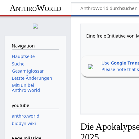
AnthroWorld
Eine freie Initiative vo
Navigation
Hauptseite
Use
Google Tran
Suche
Please note that 
Gesamtglossar
Letzte Änderungen
MitTun bei
Anthro.World
youtube
anthro.world
biodyn.wiki
Die Apokalypse
2025
Regelmässige