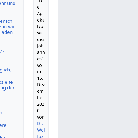
"Di
ehr und
e
Ap
oka
er Ich
lyp
enn wir
 laden
se
des
Joh
Welt
ann
es"
vo
glich,
m
15.
zielte
Dez
ung der
em
ber
202
0
m
von
Dr.
ere
Wol
fga
den