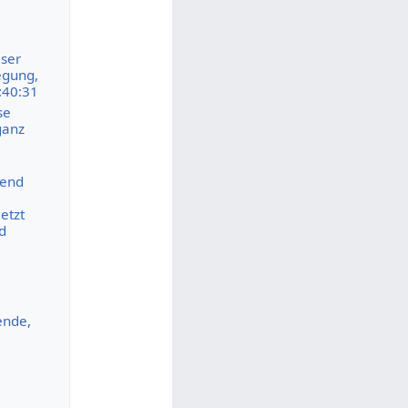
eser
egung,
:40:31
se
ganz
nend
etzt
d
ende,