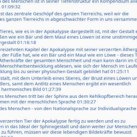
b des Menschen ist in seiner Tiefenstruktur ein Kompendium all
n 01:09:32
st das zentrale Geschöpf des ganzen Tierreichs, weil wir die
des ganzen Tierreichs in abgeschwächter Form in uns versamme
Tieres, wie es in der Apokalypse dargestellt ist, mit der Gestalt 
ßen wie ein Bär und dem Maul eines Löwen ist eine unstimmig
rgestalt 01:16:18
dreizehnten Kapitel der Apokalypse mit seiner verzerrten Ätherge
 der Füße hat, wie ein Bär und ein Maul wie ein Löwe - dieses T
e Ätherkräfte der gesamten Menschheit und man kann darin im 
Menschheitsentwicklung ablesen, wie sich der Mensch im Lauf
klung bis zu seiner physischen Gestalt gebildet hat 01:25:11
stalt, mit dem Unterleib eines Stieres, der Brust eines Löwen 
dlers, samt dem Antlitz eines Menschen ergibt ein wesentlich
 harmonisches Bild 01:27:39
des Menschen tritt bei der Sphinx aus dem Kehlkopfbereich hera
men mit der menschlichen Sprache 01:30:27
des Menschen - von den Nationalsprache zur Individualsprache
erzerrten Tier der Apokalypse fertig zu werden und es zu
n in das Ideal der Sphinxgestalt und dann weiter zur Menschen
) zu führen, müssen wir diese lebendigen Bildekräfte bewusst