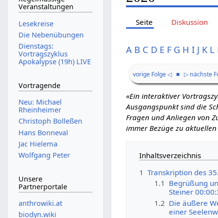
Veranstaltungen
Seite
Diskussion
Lesekreise
Die Nebenübungen
Dienstags:
A
B
C
D
E
F
G
H
I
J
K
L
Vortragszyklus
Apokalypse (19h) LIVE
vorige Folge ◁
■
▷ nächste F
Vortragende
«Ein interaktiver Vortrags
Neu: Michael
Ausgangspunkt sind die Schr
Rheinheimer
Fragen und Anliegen von Zu
Christoph Bolleßen
immer Bezüge zu aktuellen
Hans Bonneval
Jac Hielema
Inhaltsverzeichnis
Wolfgang Peter
1
Transkription des 3
Unsere
1.1
Begrüßung und
Partnerportale
Steiner 00:00
1.2
Die äußere Wel
anthrowiki.at
einer Seelenw
biodyn.wiki