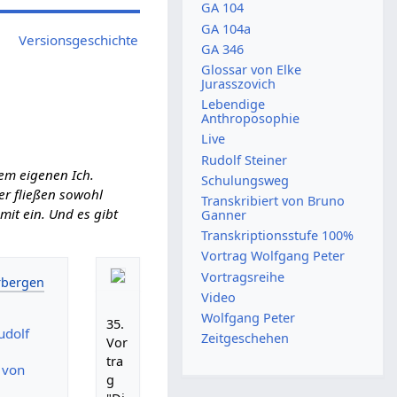
GA 104
GA 104a
Versionsgeschichte
GA 346
Glossar von Elke
Jurasszovich
Lebendige
Anthroposophie
Live
Rudolf Steiner
em eigenen Ich.
Schulungsweg
ier fließen sowohl
Transkribiert von Bruno
it ein. Und es gibt
Ganner
Transkriptionsstufe 100%
Vortrag Wolfgang Peter
Vortragsreihe
Video
Wolfgang Peter
35.
udolf
Zeitgeschehen
Vor
tra
, von
g