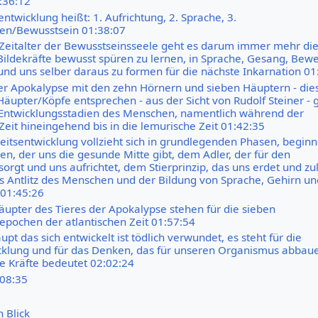
:36:12
twicklung heißt: 1. Aufrichtung, 2. Sprache, 3.
en/Bewusstsein 01:38:07
Zeitalter der Bewusstseinsseele geht es darum immer mehr di
Bildekräfte bewusst spüren zu lernen, in Sprache, Gesang, Bew
 und uns selber daraus zu formen für die nächste Inkarnation 01
der Apokalypse mit den zehn Hörnern und sieben Häuptern - die
Häupter/Köpfe entsprechen - aus der Sicht von Rudolf Steiner - 
Entwicklungsstadien des Menschen, namentlich während der
Zeit hineingehend bis in die lemurische Zeit 01:42:35
itsentwicklung vollzieht sich in grundlegenden Phasen, begin
n, der uns die gesunde Mitte gibt, dem Adler, der für den
rgt und uns aufrichtet, dem Stierprinzip, das uns erdet und zul
s Antlitz des Menschen und der Bildung von Sprache, Gehirn un
 01:45:26
äupter des Tieres der Apokalypse stehen für die sieben
epochen der atlantischen Zeit 01:57:54
upt das sich entwickelt ist tödlich verwundet, es steht für die
klung und für das Denken, das für unseren Organismus abbau
he Kräfte bedeutet 02:02:24
:08:35
n Blick