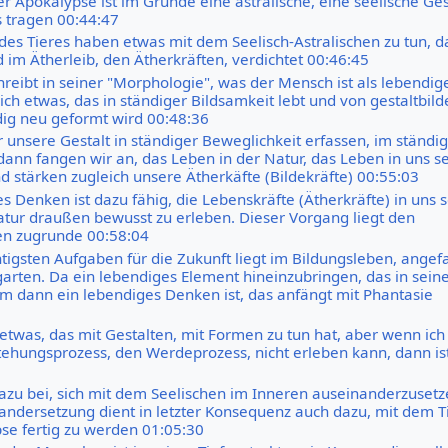
er Apokalypse ist im Grunde eine astralische, eine seelische Ges
s tragen 00:44:47
des Tieres haben etwas mit dem Seelisch-Astralischen zu tun, da
 im Ätherleib, den Ätherkräften, verdichtet 00:46:45
reibt in seiner "Morphologie", was der Mensch ist als lebendig
ch etwas, das in ständiger Bildsamkeit lebt und von gestaltbil
dig neu geformt wird 00:48:36
r unsere Gestalt in ständiger Beweglichkeit erfassen, im ständi
ann fangen wir an, das Leben in der Natur, das Leben in uns se
d stärken zugleich unsere Ätherkäfte (Bildekräfte) 00:55:03
s Denken ist dazu fähig, die Lebenskräfte (Ätherkräfte) in uns s
atur draußen bewusst zu erleben. Dieser Vorgang liegt den
en zugrunde 00:58:04
htigsten Aufgaben für die Zukunft liegt im Bildungsleben, ange
arten. Da ein lebendiges Element hineinzubringen, das in sein
m dann ein lebendiges Denken ist, das anfängt mit Phantasie
 etwas, das mit Gestalten, mit Formen zu tun hat, aber wenn ich
tehungsprozess, den Werdeprozess, nicht erleben kann, dann ist
dazu bei, sich mit dem Seelischen im Inneren auseinanderzuset
andersetzung dient in letzter Konsequenz auch dazu, mit dem Ti
se fertig zu werden 01:05:30