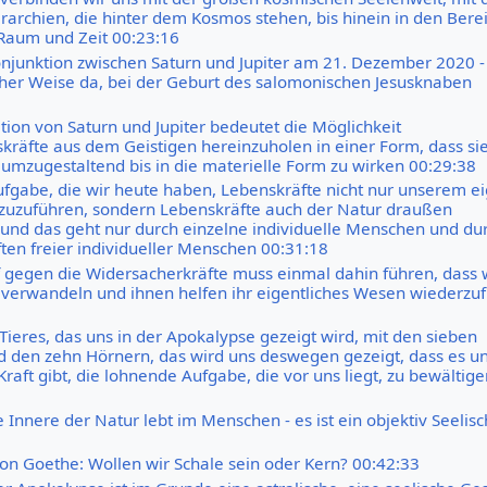
erarchien, die hinter dem Kosmos stehen, bis hinein in den Bere
 Raum und Zeit 00:23:16
njunktion zwischen Saturn und Jupiter am 21. Dezember 2020 - 
cher Weise da, bei der Geburt des salomonischen Jesusknaben
tion von Saturn und Jupiter bedeutet die Möglichkeit
kräfte aus dem Geistigen hereinzuholen in einer Form, dass si
d umzugestaltend bis in die materielle Form zu wirken 00:29:38
Aufgabe, die wir heute haben, Lebenskräfte nicht nur unserem e
zuzuführen, sondern Lebenskräfte auch der Natur draußen
 und das geht nur durch einzelne individuelle Menschen und du
en freier individueller Menschen 00:31:18
gegen die Widersacherkräfte muss einmal dahin führen, dass w
verwandeln und ihnen helfen ihr eigentliches Wesen wiederzu
Tieres, das uns in der Apokalypse gezeigt wird, mit den sieben
 den zehn Hörnern, das wird uns deswegen gezeigt, dass es u
raft gibt, die lohnende Aufgabe, die vor uns liegt, zu bewältige
 Innere der Natur lebt im Menschen - es ist ein objektiv Seelis
von Goethe: Wollen wir Schale sein oder Kern? 00:42:33