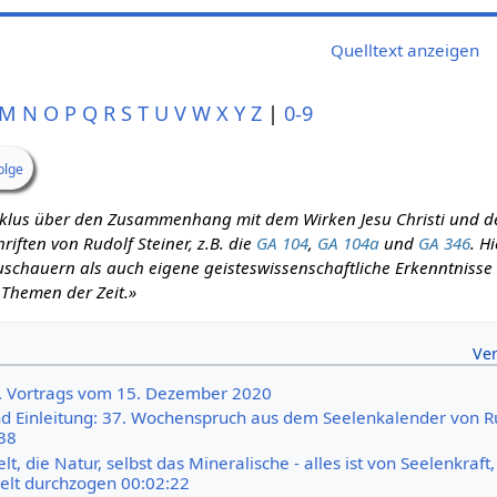
Quelltext anzeigen
M
N
O
P
Q
R
S
T
U
V
W
X
Y
Z
|
0-9
olge
zyklus über den Zusammenhang mit dem Wirken Jesu Christi und d
iften von Rudolf Steiner, z.B. die
GA 104
,
GA 104a
und
GA 346
. H
schauern als auch eigene geisteswissenschaftliche Erkenntnisse m
 Themen der Zeit.»
5. Vortrags vom 15. Dezember 2020
 Einleitung: 37. Wochenspruch aus dem Seelenkalender von R
:38
t, die Natur, selbst das Mineralische - alles ist von Seelenkraft
elt durchzogen 00:02:22