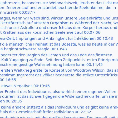
 Jahreszeit, besonders zur Weihnachtszeit, leuchtet das Licht m
em Inneren auf und entzündet leuchtende Seelenkeime, die in
n wurzeln 00:03:17
ages, wenn wir wach sind, wirken unsere Seelenkräfte und uns
zerstörerisch auf unseren Organismus. Während der Nacht, w
 sich unser Astralleib und unser Ich aus dem Körper heraus und
it Kräften aus der kosmischen Seelenwelt auf 00:07:06
na-Zeit, Impfungen und Anfälligkeit für Infektionen 00:10:43
f die menschliche Freiheit ist das Böseste, was es heute in der 
a beginnt schwarze Magie 00:13:43
 bedeutet den Beginn des lichten und das Ende des finsteren
s Kali Yuga ging zu Ende. Seit dem Zeitpunkt ist es im Prinzip mö
ensch eine geistige Wahrnehmung haben kann 00:14:45
ersten Weltkrieg erstellte Konzept von Woodrow Wilson, das ab
tbestimmungsrecht der Völker bedeutete die strikte Unterdrück
00:16:55
nd etwas Negatives 00:19:46
er Freiheit des Individuums, also wirklich einen eigenen Willen
u dürfen, ist das Schwert gegen die Widersacherkräfte, um sie i
en 00:20:35
e keine andere Instanz als das Individuum und es gibt keine and
 als die Gemeinschaft freier Individuen 00:22:32
 verbinden wir uns mit der großen kosmischen Seelenwelt, mit 