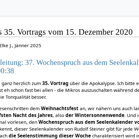
es 35. Vortrags vom 15. Dezember 2020
Elke J., Jänner 2025
leitung: 37. Wochenspruch aus dem Seelenkal
00:38
e ganz herzlich zum
35. Vortrag
über die Apokalypse. Ich bitte
 ist eh schon fast bei allen - die Mikros auszuschalten während
die Tonqualität besser.
Riesenschritten dem
Weihnachtsfest
an, wir nähern uns auch l
efsten Nacht des Jahres
, also
der Wintersonnenwende
. Und 
nmal vorlesen, den
Wochenspruch aus dem Seelenkalender vo
e kennt, dieser Seelenkalender von Rudolf Steiner gibt für jede 
fach
die Seelenstimmung dieser Woche
charakterisiert wird 