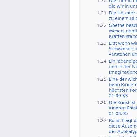
1.20
Das Tier in d
die wir in un
1.21
Die Häupter 
zu einem Bild
1.22
Goethe besch
Wesen, nämli
Kräften stän
1.23
Erst wenn wi
Schwanken, d
verstehen un
1.24
Ein lebendige
und in der N
Imagination
1.25
Eine der wic
beim Kinderg
höchsten For
01:00:33
1.26
Die Kunst ist
inneren Ents
01:03:05
1.27
Kunst trägt 
diese Ausein
der Apokalyp