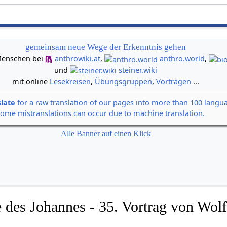
gemeinsam neue Wege der Erkenntnis gehen
n Menschen bei
anthrowiki.at
,
anthro.world
,
und
steiner.wiki
mit online
Lesekreisen
,
Übungsgruppen
,
Vorträgen
...
slate
for a raw translation of our pages into more than 100 langu
some mistranslations can occur due to machine translation.
Alle Banner auf einen Klick
 des Johannes - 35. Vortrag von Wolf