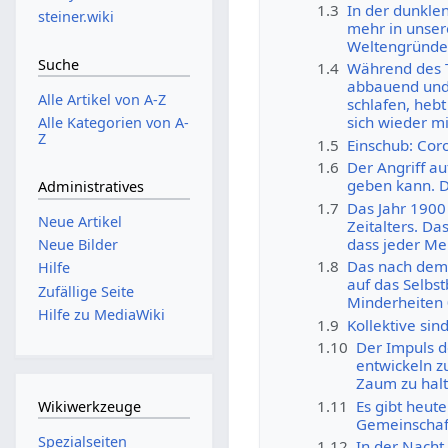
1.3
In der dunklen
steiner.wiki
mehr in unser
Weltengründe
Suche
1.4
Während des T
abbauend und 
Alle Artikel von A-Z
schlafen, hebt
sich wieder m
Alle Kategorien von A-
Z
1.5
Einschub: Coro
1.6
Der Angriff au
geben kann. D
Administratives
1.7
Das Jahr 1900
Neue Artikel
Zeitalters. Da
dass jeder M
Neue Bilder
1.8
Das nach dem 
Hilfe
auf das Selbs
Zufällige Seite
Minderheiten 
Hilfe zu MediaWiki
1.9
Kollektive si
1.10
Der Impuls d
entwickeln z
Zaum zu halt
1.11
Es gibt heut
Wikiwerkzeuge
Gemeinschaft
Spezialseiten
1.12
In der Nacht