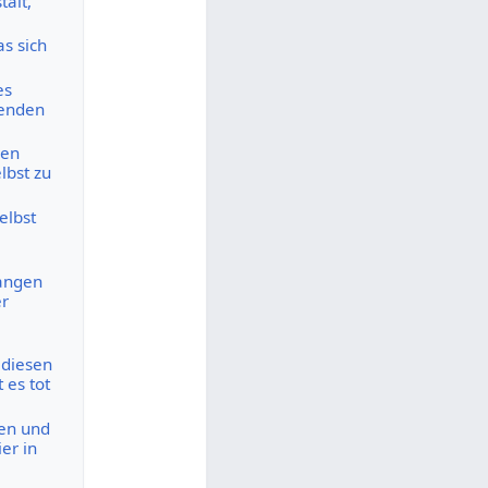
talt,
s sich
es
denden
gen
lbst zu
elbst
fangen
er
 diesen
 es tot
zen und
er in