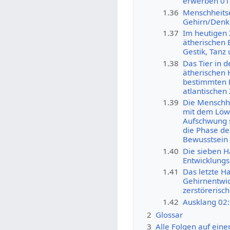
erwerben 01
1.36
Menschheitsen
Gehirn/Denk
1.37
Im heutigen 
ätherischen 
Gestik, Tanz
1.38
Das Tier in 
ätherischen 
bestimmten 
atlantischen 
1.39
Die Menschhe
mit dem Löwe
Aufschwung so
die Phase de
Bewusstsein
1.40
Die sieben H
Entwicklungs
1.41
Das letzte Ha
Gehirnentwic
zerstörerisc
1.42
Ausklang 02
2
Glossar
3
Alle Folgen auf eine