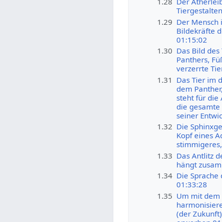
1.28
Der Ätherlei
Tiergestalte
1.29
Der Mensch i
Bildekräfte 
01:15:02
1.30
Das Bild des 
Panthers, Fü
verzerrte Tie
1.31
Das Tier im 
dem Panther,
steht für di
die gesamte 
seiner Entwic
1.32
Die Sphinxge
Kopf eines A
stimmigeres,
1.33
Das Antlitz 
hängt zusam
1.34
Die Sprache 
01:33:28
1.35
Um mit dem v
harmonisiere
(der Zukunft