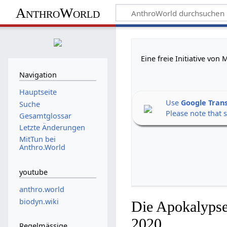
AnthroWorld
Eine freie Initiative vo
Navigation
Hauptseite
Use
Google Tran
Suche
Please note that 
Gesamtglossar
Letzte Änderungen
MitTun bei
Anthro.World
youtube
anthro.world
biodyn.wiki
Die Apokalypse
2020
Regelmässige