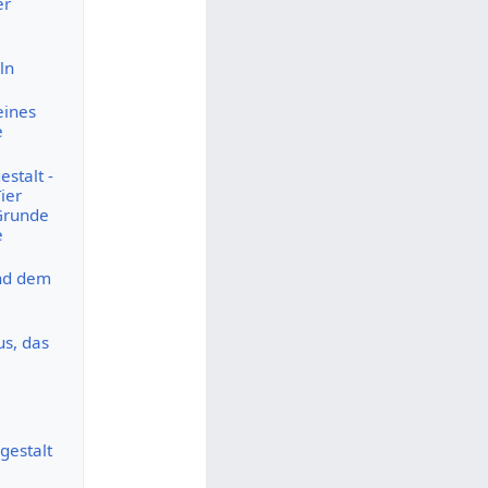
er
ln
eines
e
stalt -
ier
Grunde
e
und dem
us, das
gestalt