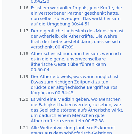
00:42:20
1.16
Es ist ein wertvoller Impuls, jene Kräfte, die
ein verstorbener Partner geschenkt hatte,
nun selber zu erzeugen. Das wirkt heilsam
auf die Umgebung 00:44:51
1.17
Der eigentliche Liebesleib des Menschen ist
der Ätherleib, die Ätherkräfte. Die wahre
Kraft der Liebe besteht darin, dass sie sich
verschenkt 00:47:09
1.18
Ätherisches ist nur dann heilsam, wenn ich
es in die eigene, unverwechselbare
ätherische Gestalt überführen kann
00:50:04
1.19
Der Ätherleib weiß, was wann möglich ist.
Etwas zum richtigen Zeitpunkt zu tun
drückte der altgriechische Bergriff Kairos
Καιρός aus 00:54:45
1.20
Es wird eine Medizin geben, wo Menschen
die Fähigkeit haben werden, zu sehen, wie
das Seelische störend aufs Ätherische wirkt,
um dadurch einem Menschen gute
Ätherkräfte zu vermitteln 00:57:38
1.21
Alle Weltentwicklung läuft so: Es kommt
etwas aus dem schöpferisch-Geistigen