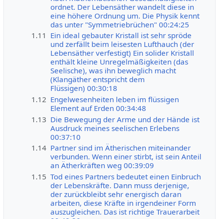
ordnet. Der Lebensäther wandelt diese in
eine höhere Ordnung um. Die Physik kennt
das unter "Symmetriebrüchen" 00:24:25
1.11
Ein ideal gebauter Kristall ist sehr spröde
und zerfällt beim leisesten Lufthauch (der
Lebensäther verfestigt) Ein solider Kristall
enthält kleine Unregelmäßigkeiten (das
Seelische), was ihn beweglich macht
(Klangäther entspricht dem
Flüssigen) 00:30:18
1.12
Engelwesenheiten leben im flüssigen
Element auf Erden 00:34:48
1.13
Die Bewegung der Arme und der Hände ist
Ausdruck meines seelischen Erlebens
00:37:10
1.14
Partner sind im Ätherischen miteinander
verbunden. Wenn einer stirbt, ist sein Anteil
an Ätherkräften weg 00:39:09
1.15
Tod eines Partners bedeutet einen Einbruch
der Lebenskräfte. Dann muss derjenige,
der zurückbleibt sehr energisch daran
arbeiten, diese Kräfte in irgendeiner Form
auszugleichen. Das ist richtige Trauerarbeit