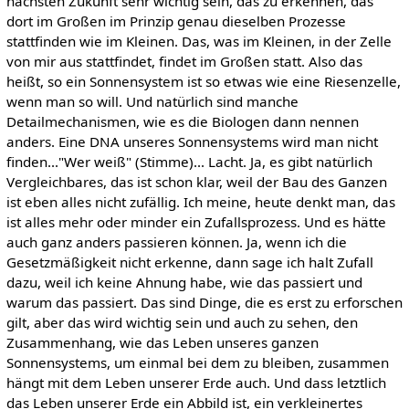
nächsten Zukunft sehr wichtig sein, das zu erkennen, das
dort im Großen im Prinzip genau dieselben Prozesse
stattfinden wie im Kleinen. Das, was im Kleinen, in der Zelle
von mir aus stattfindet, findet im Großen statt. Also das
heißt, so ein Sonnensystem ist so etwas wie eine Riesenzelle,
wenn man so will. Und natürlich sind manche
Detailmechanismen, wie es die Biologen dann nennen
anders. Eine DNA unseres Sonnensystems wird man nicht
finden..."Wer weiß" (Stimme)... Lacht. Ja, es gibt natürlich
Vergleichbares, das ist schon klar, weil der Bau des Ganzen
ist eben alles nicht zufällig. Ich meine, heute denkt man, das
ist alles mehr oder minder ein Zufallsprozess. Und es hätte
auch ganz anders passieren können. Ja, wenn ich die
Gesetzmäßigkeit nicht erkenne, dann sage ich halt Zufall
dazu, weil ich keine Ahnung habe, wie das passiert und
warum das passiert. Das sind Dinge, die es erst zu erforschen
gilt, aber das wird wichtig sein und auch zu sehen, den
Zusammenhang, wie das Leben unseres ganzen
Sonnensystems, um einmal bei dem zu bleiben, zusammen
hängt mit dem Leben unserer Erde auch. Und dass letztlich
das Leben unserer Erde ein Abbild ist, ein verkleinertes