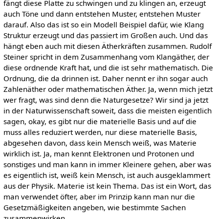
fängt diese Platte zu schwingen und zu klingen an, erzeugt
auch Töne und dann entstehen Muster, entstehen Muster
darauf. Also das ist so ein Modell Beispiel dafür, wie Klang
Struktur erzeugt und das passiert im Großen auch. Und das
hängt eben auch mit diesen Ätherkräften zusammen. Rudolf
Steiner spricht in dem Zusammenhang vom Klangäther, der
diese ordnende Kraft hat, und die ist sehr mathematisch. Die
Ordnung, die da drinnen ist. Daher nennt er ihn sogar auch
Zahlenäther oder mathematischen Äther. Ja, wenn mich jetzt
wer fragt, was sind denn die Naturgesetze? Wir sind ja jetzt
in der Naturwissenschaft soweit, dass die meisten eigentlich
sagen, okay, es gibt nur die materielle Basis und auf die
muss alles reduziert werden, nur diese materielle Basis,
abgesehen davon, dass kein Mensch weiß, was Materie
wirklich ist. Ja, man kennt Elektronen und Protonen und
sonstiges und man kann in immer Kleinere gehen, aber was
es eigentlich ist, weiß kein Mensch, ist auch ausgeklammert
aus der Physik. Materie ist kein Thema. Das ist ein Wort, das
man verwendet öfter, aber im Prinzip kann man nur die
Gesetzmäßigkeiten angeben, wie bestimmte Sachen
zusammenwirken.