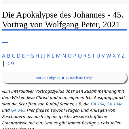
Die Apokalypse des Johannes - 45.
Vortrag von Wolfgang Peter, 2021
A
B
C
D
E
F
G
H
I
J
K
L
M
N
O
P
Q
R
S
T
U
V
W
X
Y
Z
|
0-9
vorige Folge ◁
■
▷ nächste Folge
«Ein interaktiver Vortragszyklus über den Zusammenhang mit
dem Wirken Jesu Christi und dem eigenen Ich. Ausgangspunkt
sind die Schriften von Rudolf Steiner, z.B. die
GA 104
,
GA 104a
und
GA 346
. Hier fließen sowohl Fragen und Anliegen von
Zuschauern als auch eigene geisteswissenschaftliche
Erkenntnisse mit ein. Und es gibt immer Bezüge zu aktuellen
Themen der Zeit.»