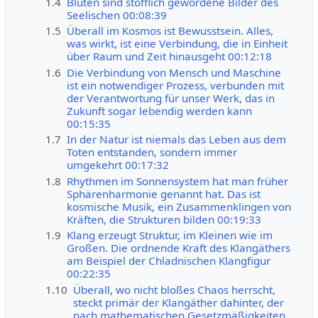
1.4
Blüten sind stofflich gewordene Bilder des
Seelischen 00:08:39
1.5
Überall im Kosmos ist Bewusstsein. Alles,
was wirkt, ist eine Verbindung, die in Einheit
über Raum und Zeit hinausgeht 00:12:18
1.6
Die Verbindung von Mensch und Maschine
ist ein notwendiger Prozess, verbunden mit
der Verantwortung für unser Werk, das in
Zukunft sogar lebendig werden kann
00:15:35
1.7
In der Natur ist niemals das Leben aus dem
Toten entstanden, sondern immer
umgekehrt 00:17:32
1.8
Rhythmen im Sonnensystem hat man früher
Sphärenharmonie genannt hat. Das ist
kosmische Musik, ein Zusammenklingen von
Kräften, die Strukturen bilden 00:19:33
1.9
Klang erzeugt Struktur, im Kleinen wie im
Großen. Die ordnende Kraft des Klangäthers
am Beispiel der Chladnischen Klangfigur
00:22:35
1.10
Überall, wo nicht bloßes Chaos herrscht,
steckt primär der Klangäther dahinter, der
nach mathematischen Gesetzmäßigkeiten