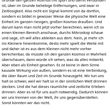
Grunde den ganzen Kosmos mit spürt und damit verbunden
ist, über im Grunde beliebige Entfernungen, und zwar in
Zeitlosigkeit. Also nicht ein Signal kommt von da dorthin,
sondern es bildet in gewisser Weise die physische Welt eine
Einheit im ganzen riesigen, großen Kosmos draußen. Und
darum kann man nicht jetzt vorher berechnen, wenn ich so
einen kleinen Bereich anschaue, durchs Mikroskop schaue
und sage, ich will alles ableiten aus dem. Nein, je mehr ich
ins Kleinere hineinkomme, desto mehr spielt die Weite mit
und daher ist es aus dem Kleinen nicht mehr vorher
berechenbar, da müsste ich den ganzen Kosmos in Wahrheit
überschauen, dann würde ich sehen, was da alles mitwirkt.
Aber eben als Einheit gesehen. Es ist keine in dem Sinne
kausale Wirkung von außen, sondern es ist eine Verbindung,
die über Raum und Zeit im Grunde hinausgeht. Wir tun uns
halt so schwer, weil wir halt so in der sinnlichen Welt drinnen
stecken. Und die hat dieses räumliche und zeitliche Erleben
drinnen. Aber es ist für uns auch notwendig. Dadurch können
wir uns trennen von der Welt, ihr uns gegenüberstellen.
Sonst könnten wir das nicht.