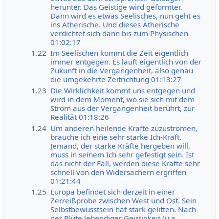
herunter. Das Geistige wird geformter.
Dann wird es etwas Seelisches, nun geht es
ins Ätherische. Und dieses Ätherische
verdichtet sich dann bis zum Physischen
01:02:17
1.22
Im Seelischen kommt die Zeit eigentlich
immer entgegen. Es lauft eigentlich von der
Zukunft in die Vergangenheit, also genau
die umgekehrte Zeitrichtung 01:13:27
1.23
Die Wirklichkeit kommt uns entgegen und
wird in dem Moment, wo sie sich mit dem
Strom aus der Vergangenheit berührt, zur
Realität 01:18:26
1.24
Um anderen heilende Kräfte zuzuströmen,
brauche ich eine sehr starke Ich-Kraft.
Jemand, der starke Kräfte hergeben will,
muss in seinem Ich sehr gefestigt sein. Ist
das nicht der Fall, werden diese Kräfte sehr
schnell von den Widersachern ergriffen
01:21:44
1.25
Europa befindet sich derzeit in einer
Zerreißprobe zwischen West und Ost. Sein
Selbstbewusstsein hat stark gelitten. Nach
der Blüte lebendiger Geistigkeit (u.a.