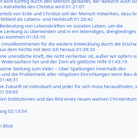
t wird künftig durch den Mensch gestaltet, der dadurch auch z
s Astralleibs des Christus wird 01:21:07
rleib von Erde und Christus soll der Mensch mitwirken, dazu b
Mitleid als Lebens- und Heilskraft 01:26:42
 Bedeutung von Lebenskräften im sozialen Leben, um die
che Lenkung zu überwinden und in ein lebendiges, dreigliedriges
 zu kommen 01:33:10
Unvollkommenen für die weitere Entwicklung durch die Erscha
us dem Nichts mit dem Ich heraus 01:39:20
eine unendliche Kraft, die nicht verlierbar ist, außer wir opfern s
n Widersachern hin und der Zorn als göttliche Hilfe 01:43:19
 seine Stellung zum Vater – Über Spaltungen innerhalb des
 und die Problematik aller religiösen Einrichtungen beim Bau d
 01:46:31
e Zukunft ist individuell und jeder für sich muss herausfinden, 
 01:59:05
oßen Institutionen und das Bild eines neuen wahren Christentum
ung 02:13:54
n Blick