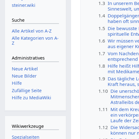
1.3
In unserem Be
steiner.wiki
Sinneswelt, u
1.4
Doppelgänger-
Suche
haben oft sinn
1.5
Die bewusste 
Alle Artikel von A-Z
spirituelle E
Alle Kategorien von A-
1.6
Wir müssen ver
Z
aus eigener K
1.7
Vom Nachdenk
Administratives
entsprechend 
1.8
Hilfe heißt Hil
Neue Artikel
mit Medikame
Neue Bilder
1.9
Das tägliche L
Hilfe
Kraft heraus,
Zufällige Seite
1.10
Die unerschöp
Mitmenschen
Hilfe zu MediaWiki
Astralleibs 
1.11
Mit dem Kreu
ein verkörpe
Laufe der Ze
Wikiwerkzeuge
1.12
Die Widersac
können nur m
Spezialseiten