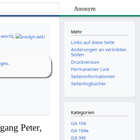
Anonym
Mehr
.world
,
Links auf diese Seite
Änderungen an verlinkten
Seiten
Druckversion
ages.
Permanenter Link
Seiten­­informationen
Seitenlogbücher
Kategorien
GA 104
gang Peter,
GA 104a
GA 346