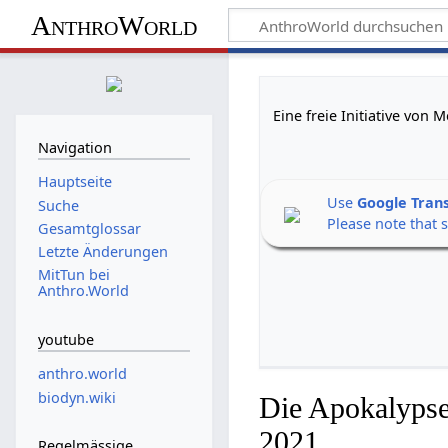
AnthroWorld
Eine freie Initiative von
Navigation
Hauptseite
Use
Google Tran
Suche
Please note that 
Gesamtglossar
Letzte Änderungen
MitTun bei
Anthro.World
youtube
anthro.world
biodyn.wiki
Die Apokalypse
2021
Regelmässige