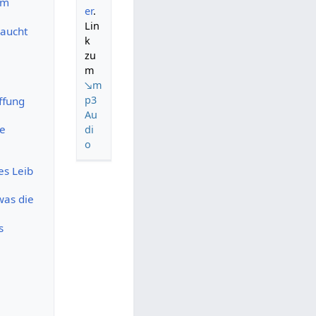
um
er
.
Lin
raucht
k
zu
m
↘m
p3
ffung
Au
ie
di
o
es Leib
was die
s