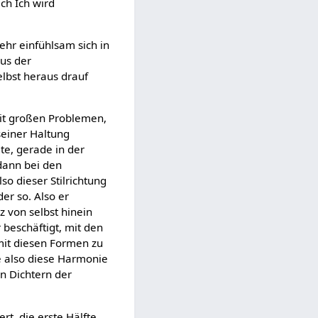
ch Ich wird
ehr einfühlsam sich in
aus der
elbst heraus drauf
mit großen Problemen,
seiner Haltung
lte, gerade in der
dann bei den
so dieser Stilrichtung
der so. Also er
z von selbst hinein
 beschäftigt, mit den
 mit diesen Formen zu
ie also diese Harmonie
n Dichtern der
rt, die erste Hälfte