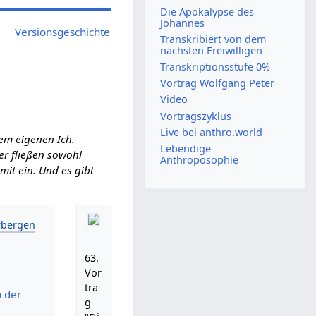
Die Apokalypse des
Johannes
Versionsgeschichte
Transkribiert von dem
nächsten Freiwilligen
Transkriptionsstufe 0%
Vortrag Wolfgang Peter
Video
Vortragszyklus
Live bei anthro.world
em eigenen Ich.
Lebendige
ier fließen sowohl
Anthroposophie
it ein. Und es gibt
63.
Vor
tra
b der
g