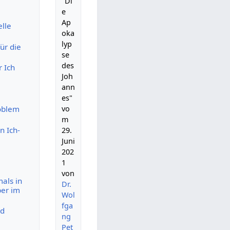
"Di
e
Ap
lle
oka
lyp
ür die
se
des
r Ich
Joh
ann
es"
vo
roblem
m
n Ich-
29.
Juni
202
1
von
als in
Dr.
per im
Wol
fga
nd
ng
Pet