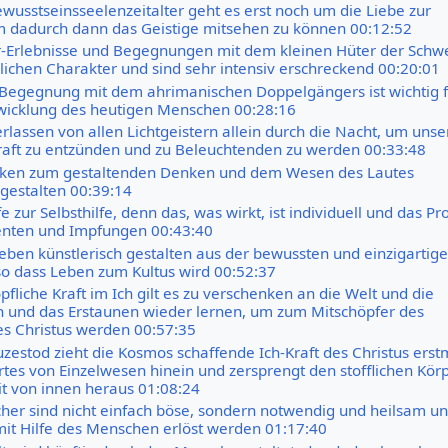
wusstseinsseelenzeitalter geht es erst noch um die Liebe zur
m dadurch dann das Geistige mitsehen zu können 00:12:52
Erlebnisse und Begegnungen mit dem kleinen Hüter der Schwe
lichen Charakter und sind sehr intensiv erschreckend 00:20:01
Begegnung mit dem ahrimanischen Doppelgängers ist wichtig f
ntwicklung des heutigen Menschen 00:28:16
lassen von allen Lichtgeistern allein durch die Nacht, um unse
raft zu entzünden und zu Beleuchtenden zu werden 00:33:48
en zum gestaltenden Denken und dem Wesen des Lautes
gestalten 00:39:14
fe zur Selbsthilfe, denn das, was wirkt, ist individuell und das P
nten und Impfungen 00:43:40
eben künstlerisch gestalten aus der bewussten und einzigartige
 so dass Leben zum Kultus wird 00:52:37
fliche Kraft im Ich gilt es zu verschenken an die Welt und die
 und das Erstaunen wieder lernen, um zum Mitschöpfer des
des Christus werden 00:57:35
zestod zieht die Kosmos schaffende Ich-Kraft des Christus erstm
rtes von Einzelwesen hinein und zersprengt den stofflichen Kör
it von innen heraus 01:08:24
her sind nicht einfach böse, sondern notwendig und heilsam u
it Hilfe des Menschen erlöst werden 01:17:40