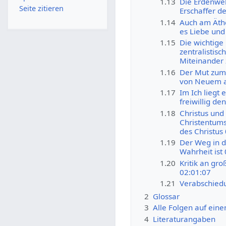
1.13
Die Erdenwel
Seite zitieren
Erschaffer de
1.14
Auch am Äthe
es Liebe und 
1.15
Die wichtige
zentralistis
Miteinander
1.16
Der Mut zum 
von Neuem a
1.17
Im Ich liegt 
freiwillig de
1.18
Christus und
Christentums
des Christus
1.19
Der Weg in di
Wahrheit ist
1.20
Kritik an gr
02:01:07
1.21
Verabschied
2
Glossar
3
Alle Folgen auf eine
4
Literaturangaben