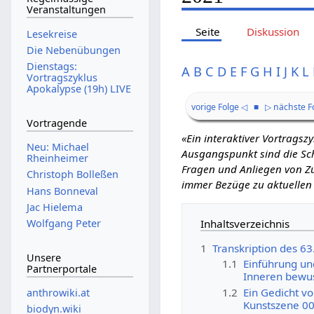
Veranstaltungen
Seite
Diskussion
Lesekreise
Die Nebenübungen
Dienstags:
A
B
C
D
E
F
G
H
I
J
K
L
Vortragszyklus
Apokalypse (19h) LIVE
vorige Folge ◁
■
▷ nächste F
Vortragende
«Ein interaktiver Vortrags
Neu: Michael
Ausgangspunkt sind die Schr
Rheinheimer
Fragen und Anliegen von Zu
Christoph Bolleßen
immer Bezüge zu aktuellen
Hans Bonneval
Jac Hielema
Inhaltsverzeichnis
Wolfgang Peter
1
Transkription des 63
Unsere
1.1
Einführung un
Partnerportale
Inneren bewus
1.2
Ein Gedicht v
anthrowiki.at
Kunstszene 00
biodyn.wiki