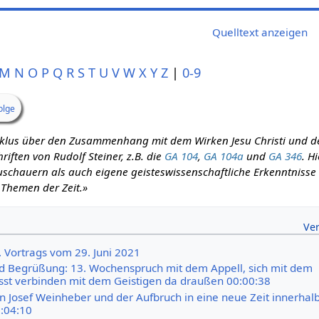
Quelltext anzeigen
M
N
O
P
Q
R
S
T
U
V
W
X
Y
Z
|
0-9
olge
zyklus über den Zusammenhang mit dem Wirken Jesu Christi und d
iften von Rudolf Steiner, z.B. die
GA 104
,
GA 104a
und
GA 346
. H
schauern als auch eigene geisteswissenschaftliche Erkenntnisse m
 Themen der Zeit.»
. Vortrags vom 29. Juni 2021
d Begrüßung: 13. Wochenspruch mit dem Appell, sich mit dem
st verbinden mit dem Geistigen da draußen 00:00:38
on Josef Weinheber und der Aufbruch in eine neue Zeit innerhal
:04:10