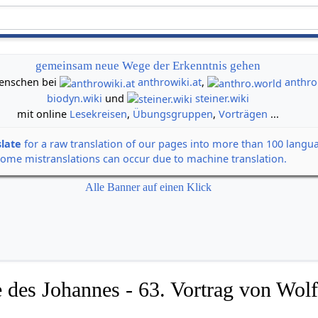
gemeinsam neue Wege der Erkenntnis gehen
 Menschen bei
anthrowiki.at
,
anthro
biodyn.wiki
und
steiner.wiki
mit online
Lesekreisen
,
Übungsgruppen
,
Vorträgen
...
slate
for a raw translation of our pages into more than 100 langu
some mistranslations can occur due to machine translation.
Alle Banner auf einen Klick
 des Johannes - 63. Vortrag von Wolf