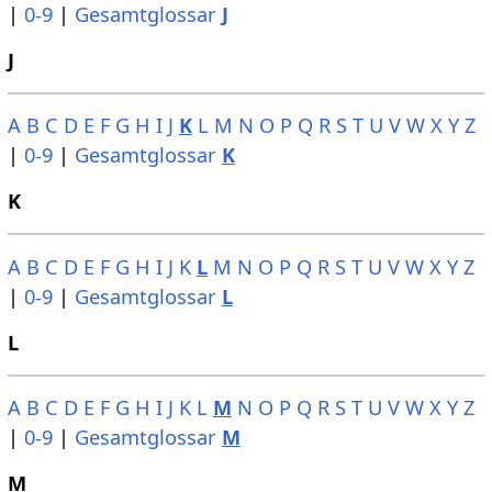
|
0-9
|
Gesamtglossar
J
J
A
B
C
D
E
F
G
H
I
J
K
L
M
N
O
P
Q
R
S
T
U
V
W
X
Y
Z
|
0-9
|
Gesamtglossar
K
K
A
B
C
D
E
F
G
H
I
J
K
L
M
N
O
P
Q
R
S
T
U
V
W
X
Y
Z
|
0-9
|
Gesamtglossar
L
L
A
B
C
D
E
F
G
H
I
J
K
L
M
N
O
P
Q
R
S
T
U
V
W
X
Y
Z
|
0-9
|
Gesamtglossar
M
M