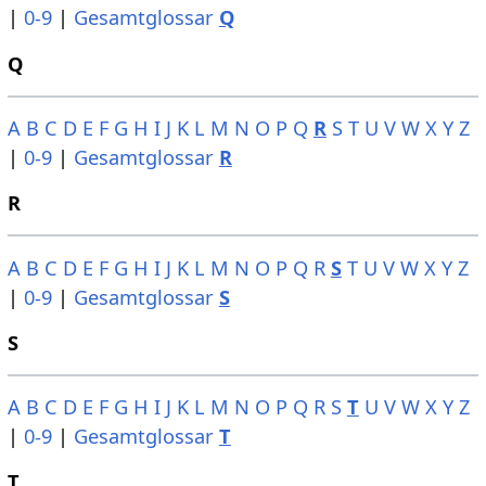
|
0-9
|
Gesamtglossar
Q
Q
A
B
C
D
E
F
G
H
I
J
K
L
M
N
O
P
Q
R
S
T
U
V
W
X
Y
Z
|
0-9
|
Gesamtglossar
R
R
A
B
C
D
E
F
G
H
I
J
K
L
M
N
O
P
Q
R
S
T
U
V
W
X
Y
Z
|
0-9
|
Gesamtglossar
S
S
A
B
C
D
E
F
G
H
I
J
K
L
M
N
O
P
Q
R
S
T
U
V
W
X
Y
Z
|
0-9
|
Gesamtglossar
T
T