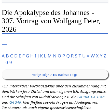
Die Apokalypse des Johannes -
307. Vortrag von Wolfgang Peter,
2026
A
B
C
D
E
F
G
H
I
J
K
L
M
N
O
P
Q
R
S
T
U
V
W
X
Y
Z
|
0-9
vorige Folge ◁
■
▷ nächste Folge
«Ein interaktiver Vortragszyklus über den Zusammenhang mit
dem Wirken Jesu Christi und dem eigenen Ich. Ausgangspunkt
sind die Schriften von Rudolf Steiner, z.B. die
GA 104
,
GA 104a
und
GA 346
. Hier fließen sowohl Fragen und Anliegen von
Zuschauern als auch eigene geisteswissenschaftliche