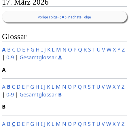
17. März 2026
vorige Folge ◁
■
▷ nächste Folge
Glossar
A
B
C
D
E
F
G
H
I
J
K
L
M
N
O
P
Q
R
S
T
U
V
W
X
Y
Z
|
0-9
|
Gesamtglossar
A
A
A
B
C
D
E
F
G
H
I
J
K
L
M
N
O
P
Q
R
S
T
U
V
W
X
Y
Z
|
0-9
|
Gesamtglossar
B
B
A
B
C
D
E
F
G
H
I
J
K
L
M
N
O
P
Q
R
S
T
U
V
W
X
Y
Z