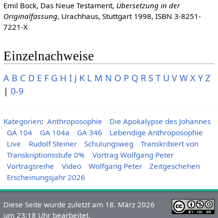
Emil Bock, Das Neue Testament,
Übersetzung in der
Originalfassung
, Urachhaus, Stuttgart 1998, ISBN 3-8251-
7221-X
Einzelnachweise
A
B
C
D
E
F
G
H
I
J
K
L
M
N
O
P
Q
R
S
T
U
V
W
X
Y
Z
|
0-9
Kategorien
:
Anthroposophie
Die Apokalypse des Johannes
GA 104
GA 104a
GA 346
Lebendige Anthroposophie
Live
Rudolf Steiner
Schulungsweg
Transkribiert von
Transkriptionsstufe 0%
Vortrag Wolfgang Peter
Vortragsreihe
Video
Wolfgang Peter
Zeitgeschehen
Erscheinungsjahr 2026
Diese Seite wurde zuletzt am 18. März 2026
um 23:18 Uhr bearbeitet.