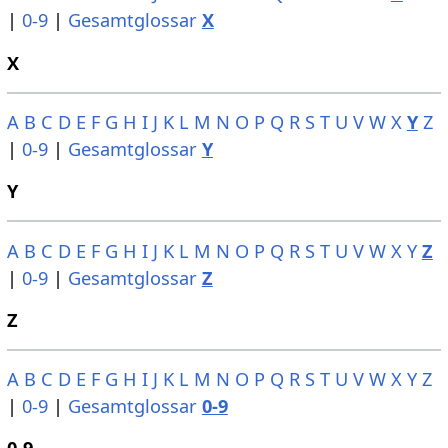
|
0-9
|
Gesamtglossar
X
X
A
B
C
D
E
F
G
H
I
J
K
L
M
N
O
P
Q
R
S
T
U
V
W
X
Y
Z
|
0-9
|
Gesamtglossar
Y
Y
A
B
C
D
E
F
G
H
I
J
K
L
M
N
O
P
Q
R
S
T
U
V
W
X
Y
Z
|
0-9
|
Gesamtglossar
Z
Z
A
B
C
D
E
F
G
H
I
J
K
L
M
N
O
P
Q
R
S
T
U
V
W
X
Y
Z
|
0-9
|
Gesamtglossar
0-9