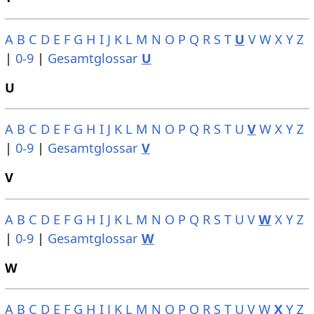
A
B
C
D
E
F
G
H
I
J
K
L
M
N
O
P
Q
R
S
T
U
V
W
X
Y
Z
|
0-9
|
Gesamtglossar
U
U
A
B
C
D
E
F
G
H
I
J
K
L
M
N
O
P
Q
R
S
T
U
V
W
X
Y
Z
|
0-9
|
Gesamtglossar
V
V
A
B
C
D
E
F
G
H
I
J
K
L
M
N
O
P
Q
R
S
T
U
V
W
X
Y
Z
|
0-9
|
Gesamtglossar
W
W
A
B
C
D
E
F
G
H
I
J
K
L
M
N
O
P
Q
R
S
T
U
V
W
X
Y
Z