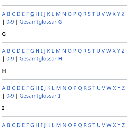
A
B
C
D
E
F
G
H
I
J
K
L
M
N
O
P
Q
R
S
T
U
V
W
X
Y
Z
|
0-9
|
Gesamtglossar
G
G
A
B
C
D
E
F
G
H
I
J
K
L
M
N
O
P
Q
R
S
T
U
V
W
X
Y
Z
|
0-9
|
Gesamtglossar
H
H
A
B
C
D
E
F
G
H
I
J
K
L
M
N
O
P
Q
R
S
T
U
V
W
X
Y
Z
|
0-9
|
Gesamtglossar
I
I
A
B
C
D
E
F
G
H
I
J
K
L
M
N
O
P
Q
R
S
T
U
V
W
X
Y
Z