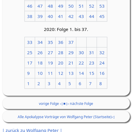
46
47
48
49
50
51
52
53
38
39
40
41
42
43
44
45
2020: Folge 1. bis 37.
33
34
35
36
37
25
26
27
28
29
30
31
32
17
18
19
20
21
22
23
24
9
10
11
12
13
14
15
16
1
2
3
4
5
6
7
8
vorige Folge ◁
■
▷ nächste Folge
Alle Apokalypse Vorträge von Wolfgang Peter (Startseite)◁
| zurück zu Wolfgang Peter |