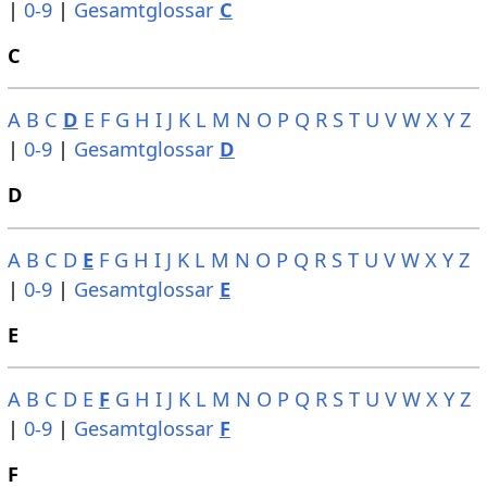
|
0-9
|
Gesamtglossar
C
C
A
B
C
D
E
F
G
H
I
J
K
L
M
N
O
P
Q
R
S
T
U
V
W
X
Y
Z
|
0-9
|
Gesamtglossar
D
D
A
B
C
D
E
F
G
H
I
J
K
L
M
N
O
P
Q
R
S
T
U
V
W
X
Y
Z
|
0-9
|
Gesamtglossar
E
E
A
B
C
D
E
F
G
H
I
J
K
L
M
N
O
P
Q
R
S
T
U
V
W
X
Y
Z
|
0-9
|
Gesamtglossar
F
F