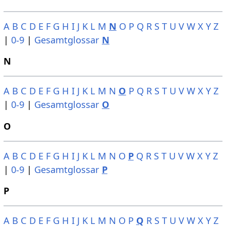
A
B
C
D
E
F
G
H
I
J
K
L
M
N
O
P
Q
R
S
T
U
V
W
X
Y
Z
|
0-9
|
Gesamtglossar
N
N
A
B
C
D
E
F
G
H
I
J
K
L
M
N
O
P
Q
R
S
T
U
V
W
X
Y
Z
|
0-9
|
Gesamtglossar
O
O
A
B
C
D
E
F
G
H
I
J
K
L
M
N
O
P
Q
R
S
T
U
V
W
X
Y
Z
|
0-9
|
Gesamtglossar
P
P
A
B
C
D
E
F
G
H
I
J
K
L
M
N
O
P
Q
R
S
T
U
V
W
X
Y
Z