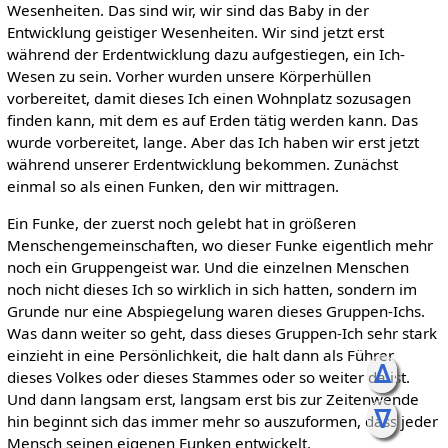
Wesenheiten. Das sind wir, wir sind das Baby in der
Entwicklung geistiger Wesenheiten. Wir sind jetzt erst
während der Erdentwicklung dazu aufgestiegen, ein Ich-
Wesen zu sein. Vorher wurden unsere Körperhüllen
vorbereitet, damit dieses Ich einen Wohnplatz sozusagen
finden kann, mit dem es auf Erden tätig werden kann. Das
wurde vorbereitet, lange. Aber das Ich haben wir erst jetzt
während unserer Erdentwicklung bekommen. Zunächst
einmal so als einen Funken, den wir mittragen.
Ein Funke, der zuerst noch gelebt hat in größeren
Menschengemeinschaften, wo dieser Funke eigentlich mehr
noch ein Gruppengeist war. Und die einzelnen Menschen
noch nicht dieses Ich so wirklich in sich hatten, sondern im
Grunde nur eine Abspiegelung waren dieses Gruppen-Ichs.
Was dann weiter so geht, dass dieses Gruppen-Ich sehr stark
einzieht in eine Persönlichkeit, die halt dann als Führer
ᐃ
dieses Volkes oder dieses Stammes oder so weiter da ist.
Und dann langsam erst, langsam erst bis zur Zeitenwende
ᐁ
hin beginnt sich das immer mehr so auszuformen, dass jeder
Mensch seinen eigenen Funken entwickelt.