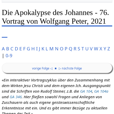
Die Apokalypse des Johannes - 76.
Vortrag von Wolfgang Peter, 2021
A
B
C
D
E
F
G
H
I
J
K
L
M
N
O
P
Q
R
S
T
U
V
W
X
Y
Z
|
0-9
vorige Folge ◁
■
▷ nächste Folge
«Ein interaktiver Vortragszyklus über den Zusammenhang mit
dem Wirken Jesu Christi und dem eigenen Ich. Ausgangspunkt
sind die Schriften von Rudolf Steiner, z.B. die
GA 104
,
GA 104a
und
GA 346
. Hier fließen sowohl Fragen und Anliegen von
Zuschauern als auch eigene geisteswissenschaftliche
Erkenntnisse mit ein. Und es gibt immer Bezüge zu aktuellen
Themen der Zeit.»