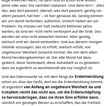
Auge erkennen kann, na dann sind es schon eine Million
Jahre oder was. Die nächsten Galaxien. Und dann brrrr - alles
das, was dort passiert, überall, was dort passiert, geistig vor
allem passiert, hat hier -, ist hier genauso da. Geistig können
wir uns damit verbinden, äußerlich, sinnlich haben wir ein
Problem. Da müssen wir halt vielleicht Millionen Jahre
warten, da sind wir nicht mehr verkörpert auf der Erde. Das
werden wir also nicht abwarten können. Aber geistig,
seelisch sind wir damit verbunden. Und aus diesem riesigen
Gebilde sozusagen, das ist erfüllt, seelisch erfüllt, von
ungeheurer Weisheit zunächst einmal, die von dem alten
Mond herübergekommen ist. Der alte Mond hat dazu
gedient, diese Seelenwelt, diese Astralwelt so zu gestalten,
dass sie eigentlich so weisheitsvoll wie nur möglich ist.
Und das Interessante ist, mit dem fängt die
Erdentwicklung
schon an. Also das heißt, dort wo die Erdentwicklung kommt,
ist eigentlich
von Anfang an
ungeheure Weisheit da und
trotzdem reicht das nicht aus, um die Erdenschöpfung
so hervorzubringen, dass sie ihren Sinn erfüllen kann,
nämlich ein geistiges Wesen zu erschaffen, das die Freiheit