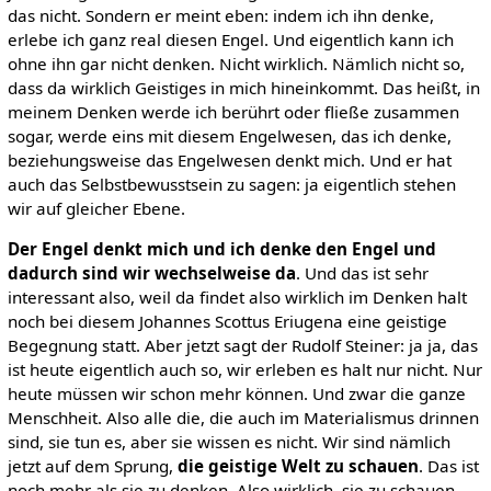
das nicht. Sondern er meint eben: indem ich ihn denke,
erlebe ich ganz real diesen Engel. Und eigentlich kann ich
ohne ihn gar nicht denken. Nicht wirklich. Nämlich nicht so,
dass da wirklich Geistiges in mich hineinkommt. Das heißt, in
meinem Denken werde ich berührt oder fließe zusammen
sogar, werde eins mit diesem Engelwesen, das ich denke,
beziehungsweise das Engelwesen denkt mich. Und er hat
auch das Selbstbewusstsein zu sagen: ja eigentlich stehen
wir auf gleicher Ebene.
Der Engel denkt mich und ich denke den Engel und
dadurch sind wir wechselweise da
. Und das ist sehr
interessant also, weil da findet also wirklich im Denken halt
noch bei diesem Johannes Scottus Eriugena eine geistige
Begegnung statt. Aber jetzt sagt der Rudolf Steiner: ja ja, das
ist heute eigentlich auch so, wir erleben es halt nur nicht. Nur
heute müssen wir schon mehr können. Und zwar die ganze
Menschheit. Also alle die, die auch im Materialismus drinnen
sind, sie tun es, aber sie wissen es nicht. Wir sind nämlich
jetzt auf dem Sprung,
die geistige Welt zu schauen
. Das ist
noch mehr als sie zu denken. Also wirklich, sie zu schauen,