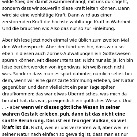
wilde Stier, der damit zusammenhängt, mit uns durchgeht,
sondern dass wir souverän diese Kraft leiten können. Dann
wird sie eine wohltätige Kraft. Dann wird aus einer
zerstörenden Kraft die höchste wohltätige Kraft in Wahrheit.
Und die brauchen wir. Also das nur so zur Einleitung.
Aber ich lese jetzt noch einmal wie üblich zum zweiten Mal
den Wochenspruch. Aber der führt uns hin, dass wir also
eben in diesen auch Zornes-Aufwallungen ein Gotteswesen
spüren können. Mit dieser Intensität. Nicht nur als: ja, ich bin
leise berührt worden von irgendwas, ich weiß noch nicht
was. Sondern dass man es spürt dahinter, nämlich selbst bei
dem, wenn wir eine ganz zarte Stimmung erleben, der Natur
gegenüber, und dann vielleicht ein paar Tage später
draufkommen: das war etwas Überirdisches, was mich da
berührt hat, das war, ja eigentlich ein göttliches Wesen. Und
... - aber
wenn wir dieses göttliche Wesen in seiner
wahren Gestalt erleben, puh, dann ist das nicht eine
sanfte Berührung. Das ist ein feuriger Vulkan, so viel
Kraft ist da.
Nicht, weil er uns verzehren will, aber weil er
seiner Natur nach einfach so gewaltig ist, dass man es nur