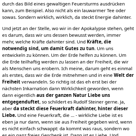
durch das Bild eines gewaltigen Feuersturms ausdrücken
kann, zum Beispiel. Also nicht als ein lauwarmer Tee oder
sowas. Sondern wirklich, wirklich, da steckt Energie dahinter.
Und jetzt an der Stelle, wo wir in der Apokalypse stehen, geht
es darum, dass wir uns dessen bewusst werden, immer
mehr, welche Kräfte dahinter sind. Und
Kräfte, die
notwendig sind, um damit Gutes zu tun
. Um uns
entwickeln zu können. Um der Erde helfen zu können. Um
die Erde teilhaftig werden zu lassen an der Freiheit, die wir
als Menschen uns erobern. Ich meine, darum geht es einmal
als erstes, dass wir die Erde mitnehmen und in eine
Welt der
Freiheit
verwandeln. So richtig ist das eh erst bei der
nächsten Inkarnation dann Wirklichkeit geworden, wenn
dann eigentlich
aus der ganzen Natur Liebe uns
entgegenduftet
, so schildert es Rudolf Steiner gerne. Ja,
aber
da steckt diese Feuerkraft dahinter, hinter dieser
Liebe.
Und eine Feuerkraft, die ... - wirkliche Liebe ist es
eben ja nur dann, wenn sie aus Freiheit gegeben wird, wenn
es nicht einfach schwappt: da kommt was raus, sondern wo
es ein ganz freies Geschenk ist. Dann ist es Liebe. Und