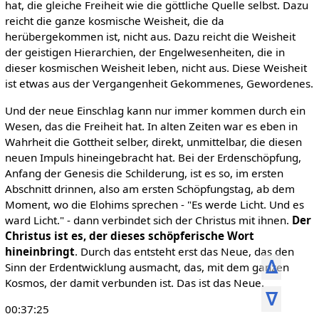
hat, die gleiche Freiheit wie die göttliche Quelle selbst. Dazu
reicht die ganze kosmische Weisheit, die da
herübergekommen ist, nicht aus. Dazu reicht die Weisheit
der geistigen Hierarchien, der Engelwesenheiten, die in
dieser kosmischen Weisheit leben, nicht aus. Diese Weisheit
ist etwas aus der Vergangenheit Gekommenes, Gewordenes.
Und der neue Einschlag kann nur immer kommen durch ein
Wesen, das die Freiheit hat. In alten Zeiten war es eben in
Wahrheit die Gottheit selber, direkt, unmittelbar, die diesen
neuen Impuls hineingebracht hat. Bei der Erdenschöpfung,
Anfang der Genesis die Schilderung, ist es so, im ersten
Abschnitt drinnen, also am ersten Schöpfungstag, ab dem
Moment, wo die Elohims sprechen - "Es werde Licht. Und es
ward Licht." - dann verbindet sich der Christus mit ihnen.
Der
Christus ist es, der dieses schöpferische Wort
hineinbringt
. Durch das entsteht erst das Neue, das den
ᐃ
Sinn der Erdentwicklung ausmacht, das, mit dem ganzen
Kosmos, der damit verbunden ist. Das ist das Neue.
ᐁ
00:37:25