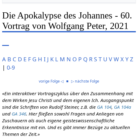
Die Apokalypse des Johannes - 60.
Vortrag von Wolfgang Peter, 2021
A
B
C
D
E
F
G
H
I
J
K
L
M
N
O
P
Q
R
S
T
U
V
W
X
Y
Z
|
0-9
vorige Folge ◁
■
▷ nächste Folge
«Ein interaktiver Vortragszyklus über den Zusammenhang mit
dem Wirken Jesu Christi und dem eigenen Ich. Ausgangspunkt
sind die Schriften von Rudolf Steiner, z.B. die
GA 104
,
GA 104a
und
GA 346
. Hier fließen sowohl Fragen und Anliegen von
Zuschauern als auch eigene geisteswissenschaftliche
Erkenntnisse mit ein. Und es gibt immer Bezüge zu aktuellen
Themen der Zeit.»