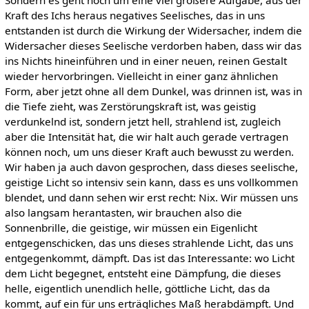
Sondern es geht noch um eine viel größere Aufgabe, aus der
Kraft des Ichs heraus negatives Seelisches, das in uns
entstanden ist durch die Wirkung der Widersacher, indem die
Widersacher dieses Seelische verdorben haben, dass wir das
ins Nichts hineinführen und in einer neuen, reinen Gestalt
wieder hervorbringen. Vielleicht in einer ganz ähnlichen
Form, aber jetzt ohne all dem Dunkel, was drinnen ist, was in
die Tiefe zieht, was Zerstörungskraft ist, was geistig
verdunkelnd ist, sondern jetzt hell, strahlend ist, zugleich
aber die Intensität hat, die wir halt auch gerade vertragen
können noch, um uns dieser Kraft auch bewusst zu werden.
Wir haben ja auch davon gesprochen, dass dieses seelische,
geistige Licht so intensiv sein kann, dass es uns vollkommen
blendet, und dann sehen wir erst recht: Nix. Wir müssen uns
also langsam herantasten, wir brauchen also die
Sonnenbrille, die geistige, wir müssen ein Eigenlicht
entgegenschicken, das uns dieses strahlende Licht, das uns
entgegenkommt, dämpft. Das ist das Interessante: wo Licht
dem Licht begegnet, entsteht eine Dämpfung, die dieses
helle, eigentlich unendlich helle, göttliche Licht, das da
kommt, auf ein für uns erträgliches Maß herabdämpft. Und