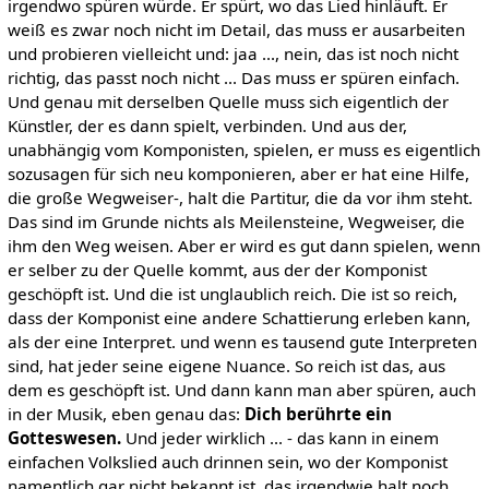
irgendwo spüren würde. Er spürt, wo das Lied hinläuft. Er
weiß es zwar noch nicht im Detail, das muss er ausarbeiten
und probieren vielleicht und: jaa ..., nein, das ist noch nicht
richtig, das passt noch nicht ... Das muss er spüren einfach.
Und genau mit derselben Quelle muss sich eigentlich der
Künstler, der es dann spielt, verbinden. Und aus der,
unabhängig vom Komponisten, spielen, er muss es eigentlich
sozusagen für sich neu komponieren, aber er hat eine Hilfe,
die große Wegweiser-, halt die Partitur, die da vor ihm steht.
Das sind im Grunde nichts als Meilensteine, Wegweiser, die
ihm den Weg weisen. Aber er wird es gut dann spielen, wenn
er selber zu der Quelle kommt, aus der der Komponist
geschöpft ist. Und die ist unglaublich reich. Die ist so reich,
dass der Komponist eine andere Schattierung erleben kann,
als der eine Interpret. und wenn es tausend gute Interpreten
sind, hat jeder seine eigene Nuance. So reich ist das, aus
dem es geschöpft ist. Und dann kann man aber spüren, auch
in der Musik, eben genau das:
Dich berührte ein
Gotteswesen.
Und jeder wirklich ... - das kann in einem
einfachen Volkslied auch drinnen sein, wo der Komponist
namentlich gar nicht bekannt ist, das irgendwie halt noch