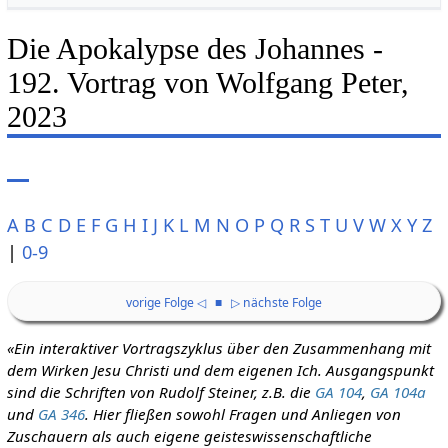
Die Apokalypse des Johannes -
192. Vortrag von Wolfgang Peter,
2023
A
B
C
D
E
F
G
H
I
J
K
L
M
N
O
P
Q
R
S
T
U
V
W
X
Y
Z
|
0-9
vorige Folge ◁
■
▷ nächste Folge
«Ein interaktiver Vortragszyklus über den Zusammenhang mit
dem Wirken Jesu Christi und dem eigenen Ich. Ausgangspunkt
sind die Schriften von Rudolf Steiner, z.B. die
GA 104
,
GA 104a
und
GA 346
. Hier fließen sowohl Fragen und Anliegen von
Zuschauern als auch eigene geisteswissenschaftliche