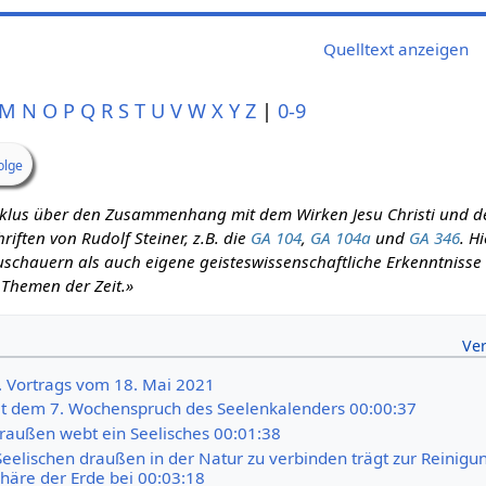
Quelltext anzeigen
M
N
O
P
Q
R
S
T
U
V
W
X
Y
Z
|
0-9
olge
zyklus über den Zusammenhang mit dem Wirken Jesu Christi und d
iften von Rudolf Steiner, z.B. die
GA 104
,
GA 104a
und
GA 346
. H
schauern als auch eigene geisteswissenschaftliche Erkenntnisse m
 Themen der Zeit.»
7. Vortrags vom 18. Mai 2021
t dem 7. Wochenspruch des Seelenkalenders 00:00:37
draußen webt ein Seelisches 00:01:38
Seelischen draußen in der Natur zu verbinden trägt zur Reinigu
äre der Erde bei 00:03:18