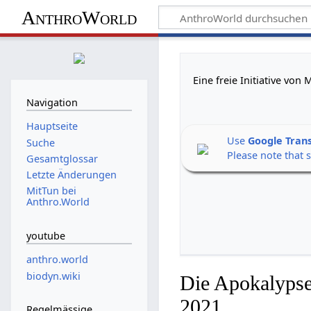
AnthroWorld
Eine freie Initiative vo
Navigation
Hauptseite
Use
Google Tran
Suche
Please note that 
Gesamtglossar
Letzte Änderungen
MitTun bei
Anthro.World
youtube
anthro.world
biodyn.wiki
Die Apokalypse
2021
Regelmässige