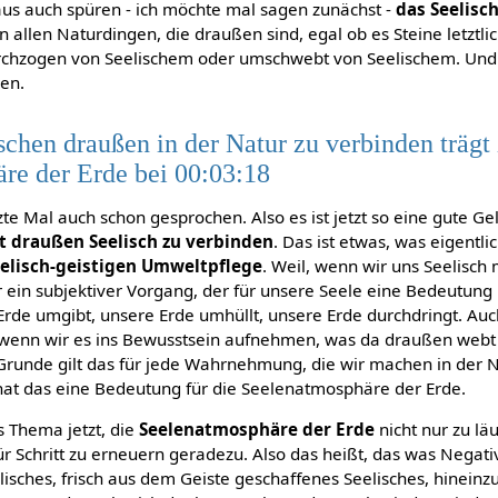
us auch spüren - ich möchte mal sagen zunächst -
das Seelisc
in allen Naturdingen, die draußen sind, egal ob es Steine letztlic
 durchzogen von Seelischem oder umschwebt von Seelischem. Un
nen.
schen draußen in der Natur zu verbinden trägt
re der Erde bei 00:03:18
te Mal auch schon gesprochen. Also es ist jetzt so eine gute G
t draußen Seelisch zu verbinden
. Das ist etwas, was eigentli
elisch-geistigen Umweltpflege
. Weil, wenn wir uns Seelisch
ur ein subjektiver Vorgang, der für unsere Seele eine Bedeutung
Erde umgibt, unsere Erde umhüllt, unsere Erde durchdringt. Auc
 wenn wir es ins Bewusstsein aufnehmen, was da draußen webt i
m Grunde gilt das für jede Wahrnehmung, die wir machen in der 
 hat das eine Bedeutung für die Seelenatmosphäre der Erde.
s Thema jetzt, die
Seelenatmosphäre der Erde
nicht nur zu läu
ür Schritt zu erneuern geradezu. Also das heißt, das was Negativ
isches, frisch aus dem Geiste geschaffenes Seelisches, hineinz