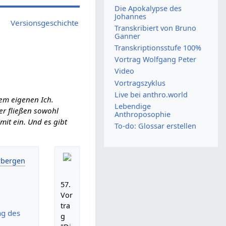
Die Apokalypse des
Johannes
Versionsgeschichte
Transkribiert von Bruno
Ganner
Transkriptionsstufe 100%
Vortrag Wolfgang Peter
Video
Vortragszyklus
Live bei anthro.world
em eigenen Ich.
Lebendige
ier fließen sowohl
Anthroposophie
it ein. Und es gibt
To-do: Glossar erstellen
57.
Vor
tra
ng des
g