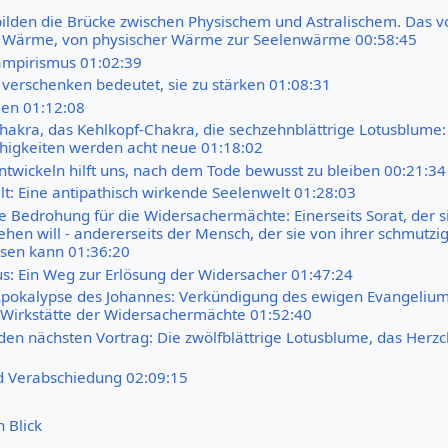
bilden die Brücke zwischen Physischem und Astralischem. Das vo
ie Wärme, von physischer Wärme zur Seelenwärme 00:58:45
ampirismus 01:02:39
 verschenken bedeutet, sie zu stärken 01:08:31
en 01:12:08
hakra, das Kehlkopf-Chakra, die sechzehnblättrige Lotusblume:
ähigkeiten werden acht neue 01:18:02
entwickeln hilft uns, nach dem Tode bewusst zu bleiben 00:21:34
lt: Eine antipathisch wirkende Seelenwelt 01:28:03
e Bedrohung für die Widersachermächte: Einerseits Sorat, der si
ehen will - andererseits der Mensch, der sie von ihrer schmutzi
sen kann 01:36:20
: Ein Weg zur Erlösung der Widersacher 01:47:24
 Apokalypse des Johannes: Verkündigung des ewigen Evangeliu
 Wirkstätte der Widersachermächte 01:52:40
 den nächsten Vortrag: Die zwölfblättrige Lotusblume, das Herz
d Verabschiedung 02:09:15
n Blick