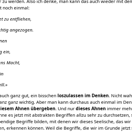
er zu werden. Also ich denke, man kann das auch wieder mit de
zt noch einmal:
t zu entfliehen,
chtig angezogen.
hnen
g ein,
ens Macht,
in
ill.»
auch ganz gut, ein bisschen
loszulassen im Denken
. Nicht wa
 ganz ganz wichtig. Aber man kann durchaus auch einmal im Den
diesem Ahnen übergeben
. Und nur
dieses Ahnen
immer mehr
ne es jetzt mit abstrakten Begriffen allzu sehr zu durchsetzen, s
endige Begriffe bilden, mit denen wir dieses Seelische, das wir 
, erkennen können. Weil die Begriffe, die wir im Grunde jetzt