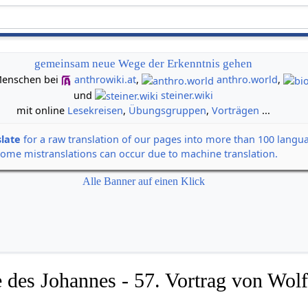
gemeinsam neue Wege der Erkenntnis gehen
n Menschen bei
anthrowiki.at
,
anthro.world
,
und
steiner.wiki
mit online
Lesekreisen
,
Übungsgruppen
,
Vorträgen
...
slate
for a raw translation of our pages into more than 100 langu
some mistranslations can occur due to machine translation.
Alle Banner auf einen Klick
 des Johannes - 57. Vortrag von Wolf