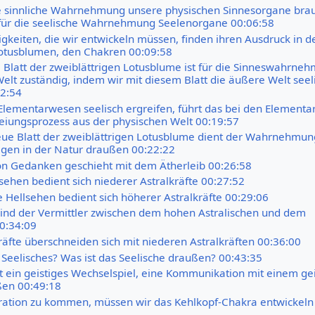
ie sinnliche Wahrnehmung unsere physischen Sinnesorgane bra
für die seelische Wahrnehmung Seelenorgane 00:06:58
gkeiten, die wir entwickeln müssen, finden ihren Ausdruck in d
Lotusblumen, den Chakren 00:09:58
e Blatt der zweiblättrigen Lotusblume ist für die Sinneswahrne
elt zuständig, indem wir mit diesem Blatt die äußere Welt seel
12:54
Elementarwesen seelisch ergreifen, führt das bei den Element
eiungsprozess aus der physischen Welt 00:19:57
eue Blatt der zweiblättrigen Lotusblume dient der Wahrnehmun
tigen in der Natur draußen 00:22:22
on Gedanken geschieht mit dem Ätherleib 00:26:58
lsehen bedient sich niederer Astralkräfte 00:27:52
Hellsehen bedient sich höherer Astralkräfte 00:29:06
sind der Vermittler zwischen dem hohen Astralischen und dem
0:34:09
äfte überschneiden sich mit niederen Astralkräften 00:36:00
 Seelisches? Was ist das Seelische draußen? 00:43:35
ist ein geistiges Wechselspiel, eine Kommunikation mit einem ge
en 00:49:18
ration zu kommen, müssen wir das Kehlkopf-Chakra entwickeln