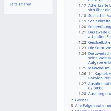
Seite zitieren
1.17
Ätherkräfte 
sich über d
1.18
Seelischer V
1.19
Seelenkräfte
1.20
Seelenübung
1.21
Das zweite C
acht alten F
1.22
Geistselbst 
1.23
Die Sorat-We
1.24
Die zweifach
seine Welt zi
Aufgabe erlö
1.25
Manichäismus
1.26
14. Kapitel,
Babylon, die
1.27
Ausblick auf
02:08:00
1.28
Ausklang un
2
Glossar
3
Alle Folgen auf eine
4
Literaturangaben