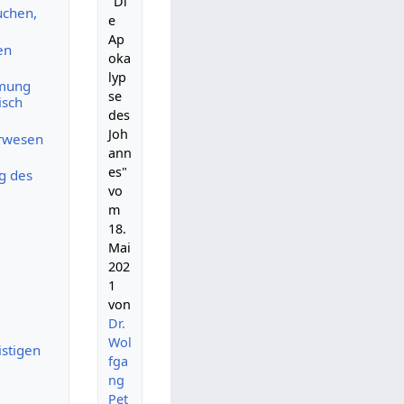
"Di
uchen,
e
Ap
en
oka
lyp
hmung
se
isch
des
Joh
arwesen
ann
es"
g des
vo
m
18.
Mai
202
1
von
Dr.
Wol
istigen
fga
ng
Pet