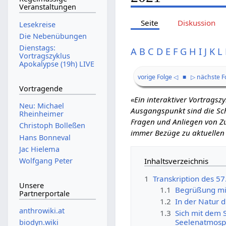
Veranstaltungen
Seite
Diskussion
Lesekreise
Die Nebenübungen
Dienstags:
A
B
C
D
E
F
G
H
I
J
K
L
Vortragszyklus
Apokalypse (19h) LIVE
vorige Folge ◁
■
▷ nächste F
Vortragende
«Ein interaktiver Vortrags
Neu: Michael
Ausgangspunkt sind die Schr
Rheinheimer
Fragen und Anliegen von Zu
Christoph Bolleßen
immer Bezüge zu aktuellen
Hans Bonneval
Jac Hielema
Inhaltsverzeichnis
Wolfgang Peter
1
Transkription des 5
Unsere
1.1
Begrüßung mi
Partnerportale
1.2
In der Natur 
anthrowiki.at
1.3
Sich mit dem 
Seelenatmosph
biodyn.wiki