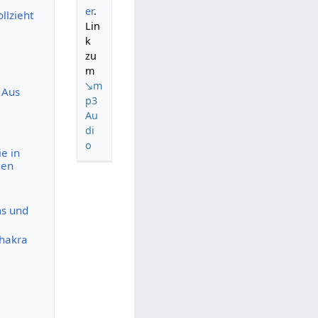
er
.
llzieht
Lin
k
zu
m
↘m
 Aus
p3
Au
di
o
e in
gen
ms und
chakra