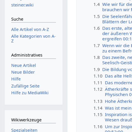
1.4
Wie wir für d
steiner.wiki
brauchen wir 
1.5
Die Seelenfähi
Suche
Blättern der 
1.6
Das erste, alt
Alle Artikel von A-Z
der äußeren W
Alle Kategorien von A-
ergreifen 00:
Z
1.7
Wenn wir die 
zu einem Befr
Administratives
1.8
Das zweite, n
Seelisch-Geis
Neue Artikel
1.9
Die Bildung v
Neue Bilder
1.10
Das alte Hel
Hilfe
1.11
Das moderne 
Zufällige Seite
1.12
Ätherkräfte 
Hilfe zu MediaWiki
Physischen 0
1.13
Hohe Ätherkr
1.14
Was ist mein
1.15
Inspiration 
Wesen drauß
Wikiwerkzeuge
1.16
Um zur Inspi
Spezialseiten
00:52:00