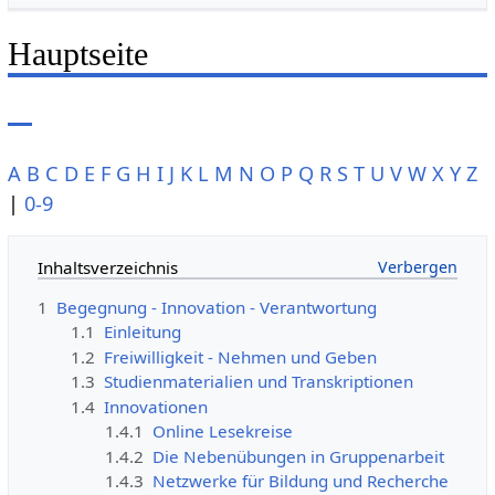
Hauptseite
A
B
C
D
E
F
G
H
I
J
K
L
M
N
O
P
Q
R
S
T
U
V
W
X
Y
Z
|
0-9
Inhaltsverzeichnis
1
Begegnung - Innovation - Verantwortung
1.1
Einleitung
1.2
Freiwilligkeit - Nehmen und Geben
1.3
Studienmaterialien und Transkriptionen
1.4
Innovationen
1.4.1
Online Lesekreise
1.4.2
Die Nebenübungen in Gruppenarbeit
1.4.3
Netzwerke für Bildung und Recherche