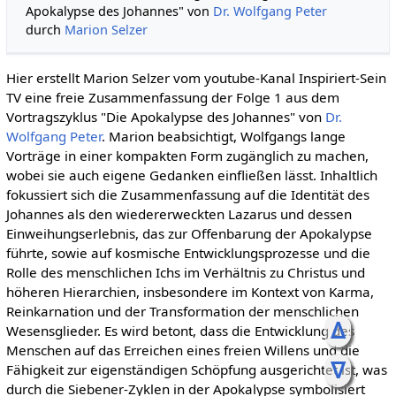
Apokalypse des Johannes" von
Dr. Wolfgang Peter
durch
Marion Selzer
Hier erstellt Marion Selzer vom youtube-Kanal Inspiriert-Sein
TV eine freie Zusammenfassung der Folge 1 aus dem
Vortragszyklus "Die Apokalypse des Johannes" von
Dr.
Wolfgang Peter
. Marion beabsichtigt, Wolfgangs lange
Vorträge in einer kompakten Form zugänglich zu machen,
wobei sie auch eigene Gedanken einfließen lässt. Inhaltlich
fokussiert sich die Zusammenfassung auf die Identität des
Johannes als den wiedererweckten Lazarus und dessen
Einweihungserlebnis, das zur Offenbarung der Apokalypse
führte, sowie auf kosmische Entwicklungsprozesse und die
Rolle des menschlichen Ichs im Verhältnis zu Christus und
höheren Hierarchien, insbesondere im Kontext von Karma,
Reinkarnation und der Transformation der menschlichen
ᐃ
Wesensglieder. Es wird betont, dass die Entwicklung des
Menschen auf das Erreichen eines freien Willens und die
ᐁ
Fähigkeit zur eigenständigen Schöpfung ausgerichtet ist, was
durch die Siebener-Zyklen in der Apokalypse symbolisiert