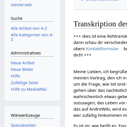
steiner.wiki
Suche
Transkription d
Alle Artikel von A-Z
Alle Kategorien von A-
+++ dies ist eine Rohtransk
Z
dann schau dir verschiede
übers
Kontaktformular
be
Administratives
dich! +++
Neue Artikel
Neue Bilder
Meine Lieben, ich begrüße 
Hilfe
meinen Vortrag, den ich i
Zufällige Seite
um die Frage, wie tot sind
Hilfe zu MediaWiki
gehen über das nachtotli
wahrscheinlich etwas gebe
sozusagen, das Leben vor 
das auf AndroWiki, wird e
wer zufällig hinkommen m
Wikiwerkzeuge
Spezialseiten
Es ist im, wie heißt es, Fo