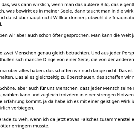
das, was dann wirklich, wenn man das äußere Bild, das eigentli
 sich, was bewirkt es in meiner Seele, dann taucht man in die wir
nd da ist überhaupt nicht Willkür drinnen, obwohl die Imaginat
d.
aben wir aber auch schon öfter gesprochen. Man kann die Welt 
 zwei Menschen genau gleich betrachten. Und aus jeder Perspe
thüllen sich manche Dinge von einer Seite, die von der anderen 
ma über alles haben, das schaffen wir noch lange nicht. Das ist
alten. Das alles gleichzeitig zu überschauen, das schaffen wir n
s Schöne, aber auch für uns Menschen, dass jeder Mensch seine 
n, wählen kann und zugleich trotzdem in einer strengen Notwend
Erfahrung kommt, ja da habe ich es mit einer geistigen Wirklic
kürlich verbiegen.
gerade zu weh, wenn ich da jetzt etwas Falsches zusammenstelle
ötter erringern musste.