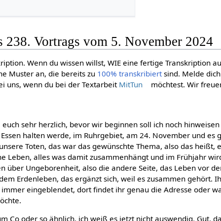
es 238. Vortrags vom 5. November 2024
ription. Wenn du wissen willst, WIE eine fertige Transkription a
ne Muster an, die bereits zu
100% transkribiert
sind. Melde dic
i uns, wenn du bei der Textarbeit
MitTun
möchtest. Wir freue
euch sehr herzlich, bevor wir beginnen soll ich noch hinweisen
n Essen halten werde, im Ruhrgebiet, am 24. November und es g
 unsere Toten, das war das gewünschte Thema, also das heißt, e
che Leben, alles was damit zusammenhängt und im Frühjahr wir
n über Ungeborenheit, also die andere Seite, das Leben vor 
dem Erdenleben, das ergänzt sich, weil es zusammen gehört. Ih
s immer eingeblendet, dort findet ihr genau die Adresse oder w
öchte.
rum Co oder so ähnlich, ich weiß es jetzt nicht auswendig. Gut, 