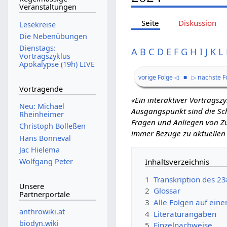
Veranstaltungen
Seite
Diskussion
Lesekreise
Die Nebenübungen
Dienstags:
A
B
C
D
E
F
G
H
I
J
K
L
Vortragszyklus
Apokalypse (19h) LIVE
vorige Folge ◁
■
▷ nächste F
Vortragende
«Ein interaktiver Vortrags
Neu: Michael
Ausgangspunkt sind die Schr
Rheinheimer
Fragen und Anliegen von Zu
Christoph Bolleßen
immer Bezüge zu aktuellen
Hans Bonneval
Jac Hielema
Inhaltsverzeichnis
Wolfgang Peter
1
Transkription des 2
Unsere
2
Glossar
Partnerportale
3
Alle Folgen auf eine
anthrowiki.at
4
Literaturangaben
biodyn.wiki
5
Einzelnachweise