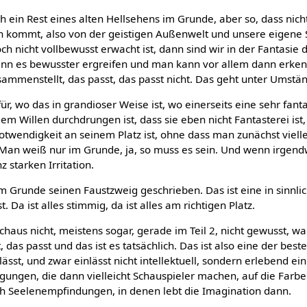
lich ein Rest eines alten Hellsehens im Grunde, aber so, dass ni
en kommt, also von der geistigen Außenwelt und unsere eigene 
och nicht vollbewusst erwacht ist, dann sind wir in der Fantasie
ann es bewusster ergreifen und man kann vor allem dann erk
usammenstellt, das passt, das passt nicht. Das geht unter Umstä
ür, wo das in grandioser Weise ist, wo einerseits eine sehr fantas
m Willen durchdrungen ist, dass sie eben nicht Fantasterei ist, 
Notwendigkeit an seinem Platz ist, ohne dass man zunächst viell
t. Man weiß nur im Grunde, ja, so muss es sein. Und wenn irgend
 starken Irritation.
m Grunde seinen Faustzweig geschrieben. Das ist eine in sinnlic
. Da ist alles stimmig, da ist alles am richtigen Platz.
haus nicht, meistens sogar, gerade im Teil 2, nicht gewusst, waru
 das passt und das ist es tatsächlich. Das ist also eine der best
sst, und zwar einlässt nicht intellektuell, sondern erlebend einl
gungen, die dann vielleicht Schauspieler machen, auf die Farbe
h Seelenempfindungen, in denen lebt die Imagination dann.