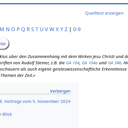
Quelltext anzeigen
M
N
O
P
Q
R
S
T
U
V
W
X
Y
Z
|
0-9
olge
zyklus über den Zusammenhang mit dem Wirken Jesu Christi und d
iften von Rudolf Steiner, z.B. die
GA 104
,
GA 104a
und
GA 346
. H
schauern als auch eigene geisteswissenschaftliche Erkenntnisse m
 Themen der Zeit.»
38. Vortrags vom 5. November 2024
n Blick