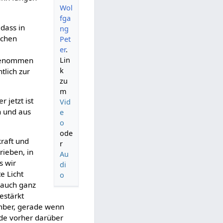
Wol
fga
dass in
ng
achen
Pet
er
.
ufgenommen
Lin
k
tlich zur
zu
m
 jetzt ist
Vid
n und aus
e
o
ode
kraft und
r
rieben, in
Au
s wir
di
e Licht
o
t auch ganz
estärkt
ember, gerade wenn
rade vorher darüber