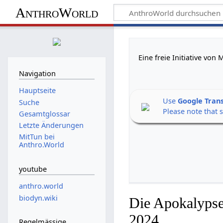
AnthroWorld
Eine freie Initiative vo
Navigation
Hauptseite
Use
Google Tran
Suche
Please note that 
Gesamtglossar
Letzte Änderungen
MitTun bei
Anthro.World
youtube
anthro.world
biodyn.wiki
Die Apokalypse
2024
Regelmässige