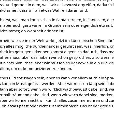
sst und gerade in dem, weil wir es bewusst ergreifen, dadurch 
bekommen, dass wir an etwas Wahren daran sind.
h erst, weil man kann sich ja in Fantastereien, in Fantasien, el
en aber auch ganz wirre im Grunde sein oder eigentlich etwas 
nicht immer, ob Wahrheit drinnen ist.
eit, wie sie in der Welt wirkt. Jetzt im künstlerischen Sinn dür
ch alles mögliche durcheinander gerührt sein, was innerlich, or
heit im geistigen Erkennen kommt eigentlich dadurch, dass ma
haffen muss, über das haben wir schon gesprochen, also wenn ei
t nichts Sinnliches, aber wir müssen es irgendwie in ein Bild kl
 allem, um es kommunizieren zu können.
sches Bild sozusagen sein, aber es kann vor allem auch ein Spra
es kann in Musik gefasst werden. Aber wir müssen tätig sein da
 dann aber sofort, wenn wir wirklich wachbewusst dabei sind, wä
r halbträumend dabei sind, wenn wir wach dabei sind, merken wi
, aber wir können nicht willkürlich alles zusammenrühren und z
, ob etwas passt oder nicht zusammenpasst. Das ist der große 