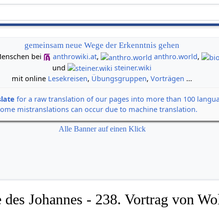
gemeinsam neue Wege der Erkenntnis gehen
n Menschen bei
anthrowiki.at
,
anthro.world
,
und
steiner.wiki
mit online
Lesekreisen
,
Übungsgruppen
,
Vorträgen
...
slate
for a raw translation of our pages into more than 100 langu
some mistranslations can occur due to machine translation.
Alle Banner auf einen Klick
 des Johannes - 238. Vortrag von Wol