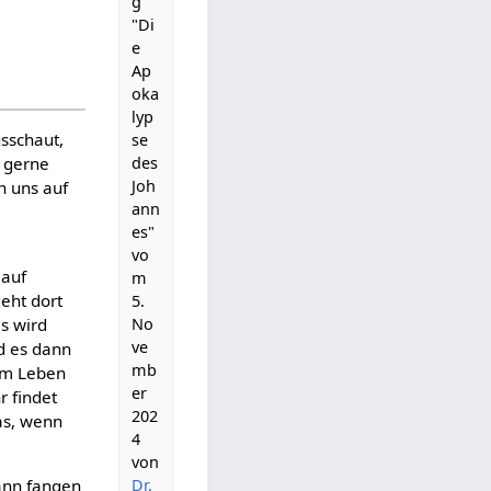
g
"Di
e
Ap
oka
lyp
usschaut,
se
des
h gerne
Joh
n uns auf
ann
es"
vo
 auf
m
eht dort
5.
No
s wird
ve
d es dann
mb
dem Leben
er
r findet
202
as, wenn
4
von
Dr.
dann fangen