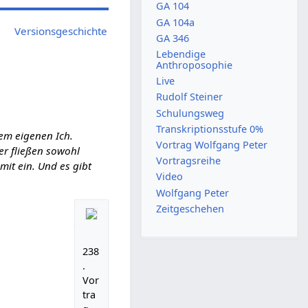
GA 104
GA 104a
Versionsgeschichte
GA 346
Lebendige
Anthroposophie
Live
Rudolf Steiner
Schulungsweg
Transkriptionsstufe 0%
em eigenen Ich.
Vortrag Wolfgang Peter
ier fließen sowohl
Vortragsreihe
it ein. Und es gibt
Video
Wolfgang Peter
Zeitgeschehen
238
.
Vor
tra