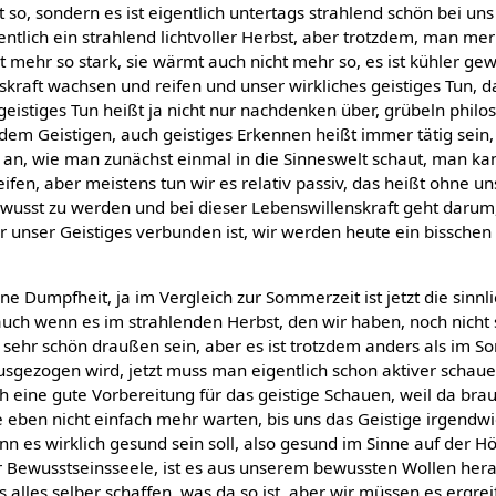
t so, sondern es ist eigentlich untertags strahlend schön bei uns
igentlich ein strahlend lichtvoller Herbst, aber trotzdem, man me
t mehr so stark, sie wärmt auch nicht mehr so, es ist kühler ge
skraft wachsen und reifen und unser wirkliches geistiges Tun, d
geistiges Tun heißt ja nicht nur nachdenken über, grübeln philo
em Geistigen, auch geistiges Erkennen heißt immer tätig sein, 
 an, wie man zunächst einmal in die Sinneswelt schaut, man kan
eifen, aber meistens tun wir es relativ passiv, das heißt ohne un
bewusst zu werden und bei dieser Lebenswillenskraft geht daru
ür unser Geistiges verbunden ist, wir werden heute ein bisschen
nne Dumpfheit, ja im Vergleich zur Sommerzeit ist jetzt die si
ch wenn es im strahlenden Herbst, den wir haben, noch nicht 
h sehr schön draußen sein, aber es ist trotzdem anders als im 
usgezogen wird, jetzt muss man eigentlich schon aktiver schaue
ich eine gute Vorbereitung für das geistige Schauen, weil da b
te eben nicht einfach mehr warten, bis uns das Geistige irgend
n es wirklich gesund sein soll, also gesund im Sinne auf der Hö
r Bewusstseinsseele, ist es aus unserem bewussten Wollen he
as alles selber schaffen, was da so ist, aber wir müssen es ergr