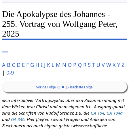
Die Apokalypse des Johannes -
255. Vortrag von Wolfgang Peter,
2025
A
B
C
D
E
F
G
H
I
J
K
L
M
N
O
P
Q
R
S
T
U
V
W
X
Y
Z
|
0-9
vorige Folge ◁
■
▷ nächste Folge
«Ein interaktiver Vortragszyklus über den Zusammenhang mit
dem Wirken Jesu Christi und dem eigenen Ich. Ausgangspunkt
sind die Schriften von Rudolf Steiner, z.B. die
GA 104
,
GA 104a
und
GA 346
. Hier fließen sowohl Fragen und Anliegen von
Zuschauern als auch eigene geisteswissenschaftliche